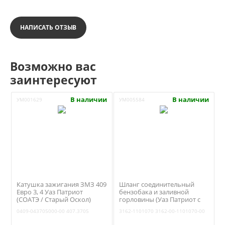
НАПИСАТЬ ОТЗЫВ
Возможно вас
заинтересуют
В наличии
В наличии
УМ001629
УМ005584
Катушка зажигания ЗМЗ 409
Шланг соединительный
Евро 3, 4 Уаз Патриот
бензобака и заливной
(СОАТЭ / Старый Оскол)
горловины (Уаз Патриот с
407.3705
двумя баками) (Ульяновск)
0409-043705000-00
407.3705
3162-1101070
3162-00-1101070-00
3162-1101070