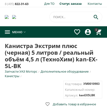
Для ТО
Статус заказа
Контакты
8 (495)
822-31-63
×
Уведомить о появлении на складе
товара:

Канистра Экстрим плюс (черная) 5 литров / реальный
0




МЕНЮ

объём 4,5 л (ТехноХим) kan-EX-5L-BK
Укажите e-mail и\или номер телефона для SMS уведомления.
Канистра Экстрим плюс
(черная) 5 литров / реальный
E-mail для уведомления письмом
объём 4,5 л (ТехноХим) kan-EX-
5L-BK
Номер телефона для SMS уведомления
Запчасти УАЗ Моторс
Дополнительное оборудование
/
/
Канистры
/
Код товара:
УМ0010983
Каталожный номер:
ОТПРАВИТЬ
Артикул:
kanEX5LBK

Добавить товар в избранное