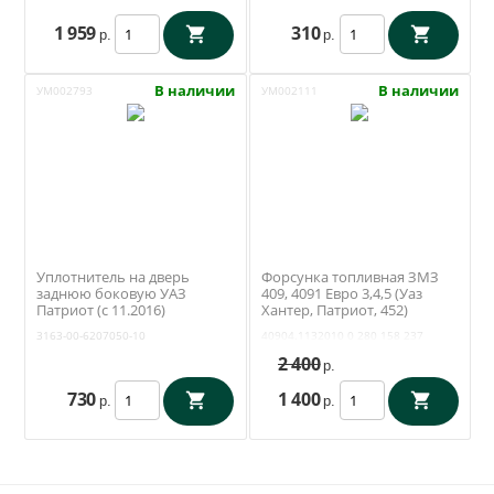
1 959
310
р.
р.
В наличии
В наличии
УМ002793
УМ002111
Уплотнитель на дверь
Форсунка топливная ЗМЗ
заднюю боковую УАЗ
409, 4091 Евро 3,4,5 (Уаз
Патриот (с 11.2016)
Хантер, Патриот, 452)
(Уралэластотехника /
(Bosch) 0 280 158 237
3163-00-6207050-10
40904.1132010
0 280 158 237
Екатеринбург) 3163-00-
6207050-10
2 400
р.
730
1 400
р.
р.