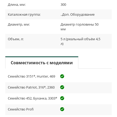
Длина, мм:
300
Каталожная группа:
..Доп. Оборудование
Диаметр, мм:
Диаметр горловины 50
мм
Объем, л:
5 л (реальный объём 4,5
л)
Совместимость с моделями
Семейство 3151*, Hunter, 469
check_circle_outline
Семейство Patriot, 316*, 2360
check_circle_outline
Семейство 452, Буханка, 3303*
check_circle_outline
Семейство Profi
check_circle_outline