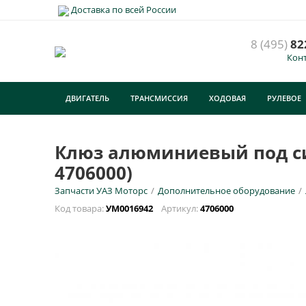
Доставка по всей России
8 (495)
82
Кон
К
T
ДВИГАТЕЛЬ
ТРАНСМИССИЯ
ХОДОВАЯ
РУЛЕВОЕ
У
ТУРИЗМ
E
Клюз алюминиевый под син
4706000)
Н
Запчасти УАЗ Моторс
/
Дополнительное оборудование
/
Код товара:
УМ0016942
Артикул:
4706000