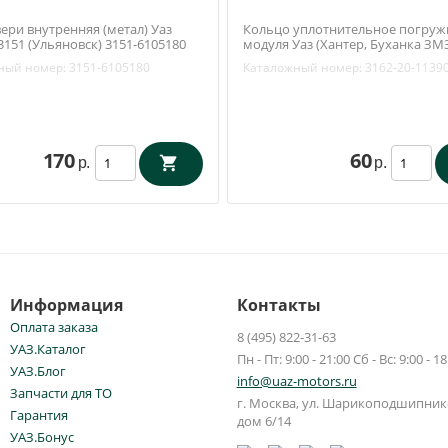
ери внутренняя (метал) Уаз
Кольцо уплотнительное погруж
3151 (Ульяновск) 3151-6105180
модуля Уаз (Хантер, Буханка ЗМЗ
(Патриот до 2017 года два бака)
ный номер:
3151-6105180
Каталожный номер:
3162-20-1139
УАЗ) 3162-20-1139022-01
170
60
р.
р.
Информация
Контакты
Оплата заказа
8 (495) 822-31-63
УАЗ.Каталог
Пн - Пт: 9:00 - 21:00 Сб - Вс: 9:00 - 18
УАЗ.Блог
info@uaz-motors.ru
Запчасти для ТО
г.
Москва
,
ул. Шарикоподшипнико
Гарантия
дом 6/14
УАЗ.Бонус