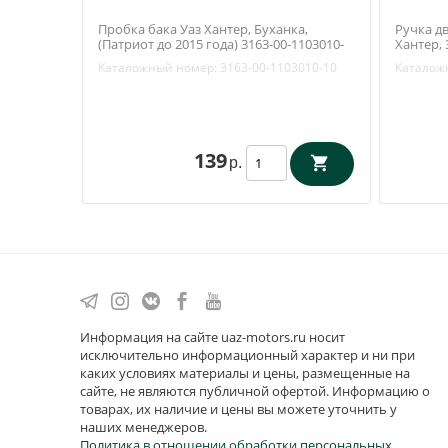
Пробка бака Уаз Хантер, Буханка,
Ручка дв
(Патриот до 2015 года) 3163-00-1103010-
Хантер, 
10
Каталожный номер:
3163-00-1103010-10
Каталож
139
р.
Информация на сайте uaz-motors.ru носит
исключительно информационный характер и ни при
каких условиях материалы и цены, размещенные на
сайте, не являются публичной офертой. Информацию о
товарах, их наличие и цены вы можете уточнить у
наших менеджеров.
Политика в отношении обработки персональных