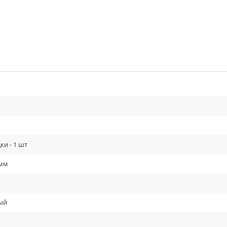
ки - 1 шт
 мм
ый