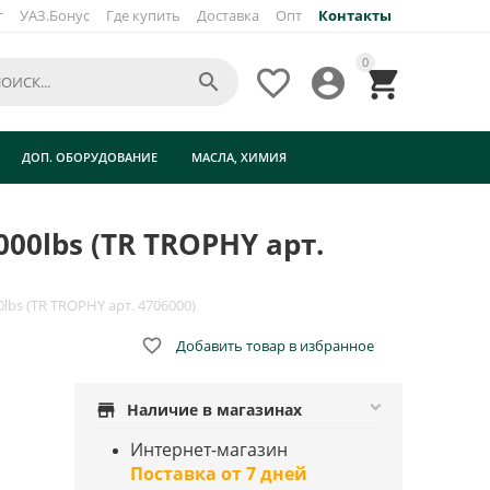
г
УАЗ.Бонус
Где купить
Доставка
Опт
Контакты
×
0




R
ДОП. ОБОРУДОВАНИЕ
МАСЛА, ХИМИЯ
0lbs (TR TROPHY арт.
bs (TR TROPHY арт. 4706000)

Добавить товар в избранное
store
Наличие в магазинах
Интернет-магазин
Поставка от 7 дней