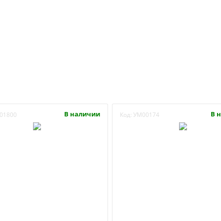
В наличии
В 
01800
Код:
УМ00174