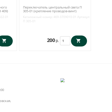
ного
Переключатель центральный света П
 409)
305-01 (крепление проводов-винт)
 (ОАО
(Освар Вязники) 469-3709010-01
022-01
Каталожный номер:
469-3709010-01
Артикул:
П 305-01
200
р.
:00
вская,