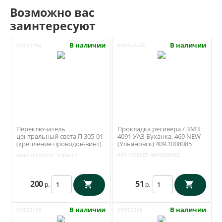
Возможно вас
заинтересуют
В наличии
В наличии
УМ001184
УМ0025249
Переключатель
Прокладка ресивера / ЗМЗ
центральный света П 305-01
4091 УАЗ Буханка, 469 NEW
(крепление проводов-винт)
(Ульяновск) 409.1008085
(Освар Вязники) 469-
409.1008085
4091008085
469-3709010-01
П 305-01
3709010-01
200
51
р.
р.
В наличии
В наличии
УМ003045
УМ002168