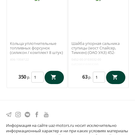
Кольца уплотнительные
Шайба упорная сальника
топливных форсунок
ступицы (мост Спайсер,
(силикон / комплект 8 штук)
Тимкен) (ОАО УАЗ) 452-
ЗМЗ 409 (Rosteco) 406-
3103032
406-1004122
0452-00-3103032-00
1004122
045200310303200
350
63
р.
р.
Информация на сайте uaz-motors.ru носит исключительно
информационный характер и ни при каких условиях материалы