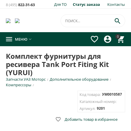
Для ТО
Статус заказа
Контакты
8 (495)
822-31-63
×
Уведомить о появлении на складе
товара:

Комплект фурнитуры для ресивера Tank Port Fiting Kit
0




МЕНЮ

(YURUI)
Укажите e-mail и\или номер телефона для SMS уведомления.
Комплект фурнитуры для
ресивера Tank Port Fiting Kit
E-mail для уведомления письмом
(YURUI)
Запчасти УАЗ Моторс
Дополнительное оборудование
/
/
Номер телефона для SMS уведомления
Компрессоры
/
Код товара:
УМ0010587
Каталожный номер:
Артикул:
9201
ОТПРАВИТЬ

Добавить товар в избранное