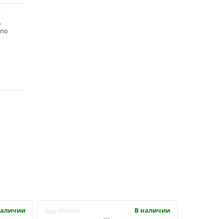
т
,
 по
наличии
В наличии
Код:
УМ0045