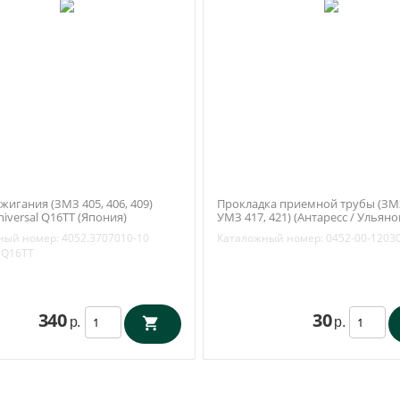
жигания (ЗМЗ 405, 406, 409)
Прокладка приемной трубы (ЗМЗ
iversal Q16TT (Япония)
УМЗ 417, 421) (Антаресс / Ульяно
7010-10
0452-00-1203020-00
ный номер:
4052.3707010-10
Каталожный номер:
0452-00-1203
Q16TT
340
30
р.
р.