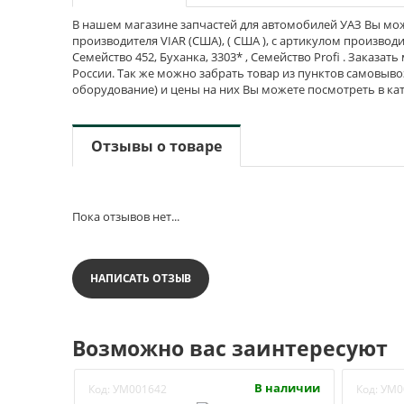
В нашем магазине запчастей для автомобилей УАЗ Вы може
производителя VIAR (США), ( США ), с артикулом производите
Семейство 452, Буханка, 3303* , Семейство Profi . Заказат
России. Так же можно забрать товар из пунктов самовыв
оборудование) и цены на них Вы можете посмотреть в ка
Отзывы о товаре
Пока отзывов нет...
НАПИСАТЬ ОТЗЫВ
Возможно вас заинтересуют
В наличии
Код:
УМ001642
Код:
УМ0