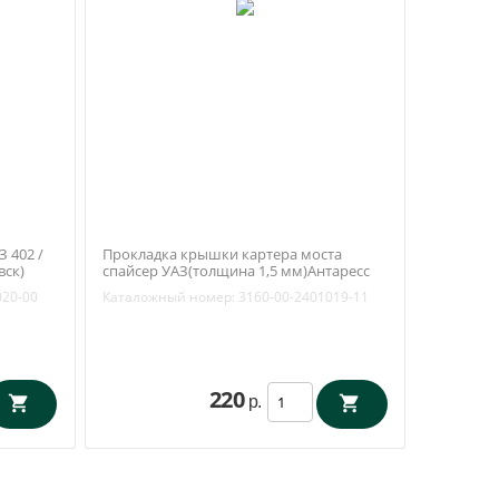
 402 /
Прокладка крышки картера моста
вск)
спайсер УАЗ(толщина 1,5 мм)Антаресс
(Ульяновск)3160-00-2401019-11
020-00
Каталожный номер:
3160-00-2401019-11
220
р.