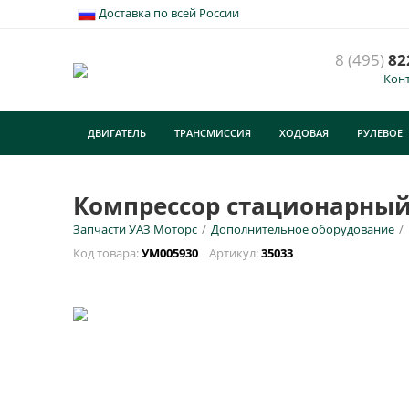
Доставка по всей России
8 (495)
82
Кон
К
ДВИГАТЕЛЬ
ТРАНСМИССИЯ
ХОДОВАЯ
РУЛЕВОЕ
У
E
ТУРИЗМ
Компрессор стационарный 
Запчасти УАЗ Моторс
/
Дополнительное оборудование
/
Н
Код товара:
УМ005930
Артикул:
35033