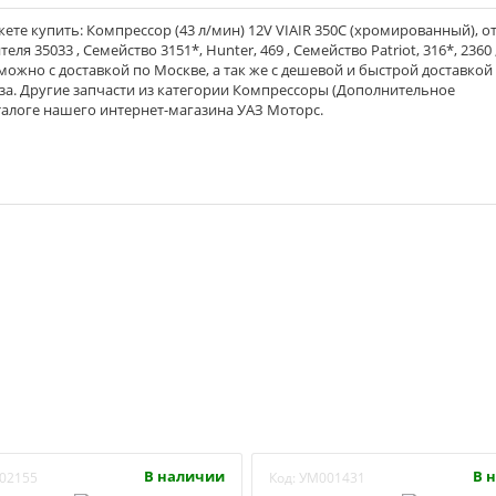
те купить: Компрессор (43 л/мин) 12V VIAIR 350C (хромированный), о
ля 35033 , Семейство 3151*, Hunter, 469 , Семейство Patriot, 316*, 2360 
ь можно с доставкой по Москве, а так же с дешевой и быстрой доставкой
оза. Другие запчасти из категории Компрессоры (Дополнительное
талоге нашего интернет-магазина УАЗ Моторс.
В наличии
В 
02155
Код:
УМ001431