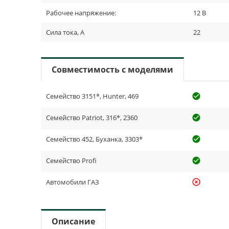
Рабочее напряжение:
12 В
Сила тока, А
22
Совместимость с моделями
Семейство 3151*, Hunter, 469
check_cir
Семейство Patriot, 316*, 2360
check_cir
Семейство 452, Буханка, 3303*
check_cir
Семейство Profi
check_cir
Автомобили ГАЗ
highlight_off
Описание