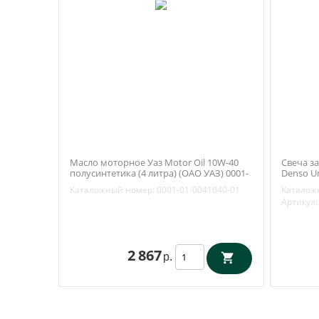
Масло моторное Уаз Motor Oil 10W-40
Свеча за
полусинтетика (4 литра) (ОАО УАЗ) 0001-
Denso Un
01-0041040-01
4052.370
Каталожный номер:
0001-01-0041040-01
Каталож
Артикул:
2 867
р.