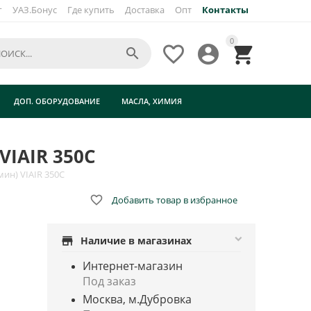
г
УАЗ.Бонус
Где купить
Доставка
Опт
Контакты
×
0




0C
ДОП. ОБОРУДОВАНИЕ
МАСЛА, ХИМИЯ
VIAIR 350C
ин) VIAIR 350C

Добавить товар в избранное
store
Наличие в магазинах
Интернет-магазин
Под заказ
Москва, м.Дубровка