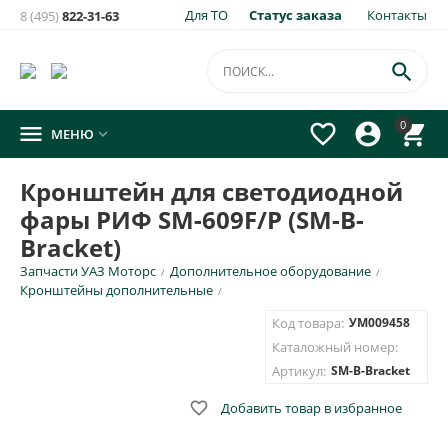
Для ТО
Статус заказа
Контакты
8 (495)
822-31-63
×
Уведомить о появлении на складе
товара:

Кронштейн для светодиодной фары РИФ SM-609F/P (SM-B-
0




МЕНЮ

Bracket)
Укажите e-mail и\или номер телефона для SMS уведомления.
Кронштейн для светодиодной
фары РИФ SM-609F/P (SM-B-
E-mail для уведомления письмом
Bracket)
Запчасти УАЗ Моторс
Дополнительное оборудование
/
/
Номер телефона для SMS уведомления
Кронштейны дополнительные
/
Код товара:
УМ009458
Каталожный номер:
Артикул:
SM-B-Bracket
ОТПРАВИТЬ

Добавить товар в избранное