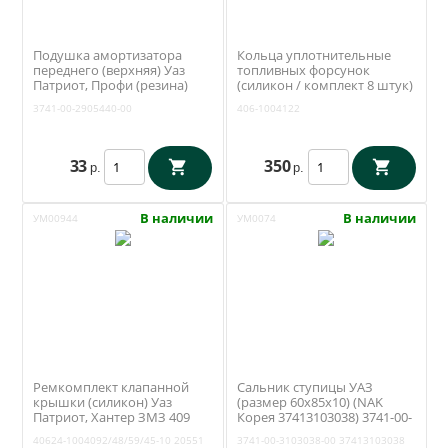
Подушка амортизатора
Кольца уплотнительные
переднего (верхняя) Уаз
топливных форсунок
Патриот, Профи (резина)
(силикон / комплект 8 штук)
3741-00-2905440-00
ЗМЗ 409 (Rosteco) 406-
3741-00-2905440-00
406-1004122
1004122
33
350
р.
р.
В наличии
В наличии
УМ00944
УМ0074
Ремкомплект клапанной
Сальник ступицы УАЗ
крышки (силикон) Уаз
(размер 60х85х10) (NAK
Патриот, Хантер ЗМЗ 409
Корея 37413103038) 3741-00-
Евро 4, 5 (10 отверстий)
3103038-00
40624-1004092/48/59/45-10
20551
3741-00-3103038-00
37413103038
Ростеко 40624-