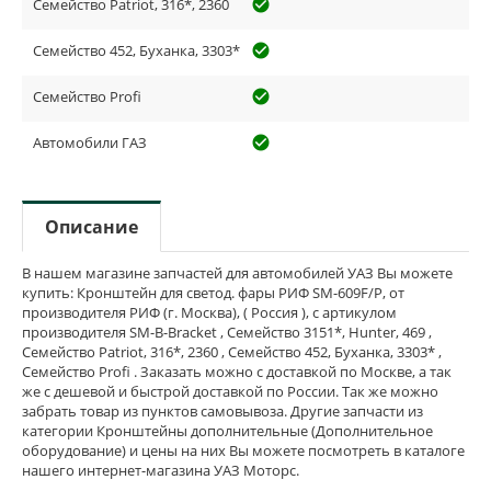
Семейство Patriot, 316*, 2360
check_circle_outline
Семейство 452, Буханка, 3303*
check_circle_outline
Семейство Profi
check_circle_outline
Автомобили ГАЗ
check_circle_outline
Описание
В нашем магазине запчастей для автомобилей УАЗ Вы можете
купить: Кронштейн для светод. фары РИФ SM-609F/P, от
производителя РИФ (г. Москва), ( Россия ), с артикулом
производителя SM-B-Bracket , Семейство 3151*, Hunter, 469 ,
Семейство Patriot, 316*, 2360 , Семейство 452, Буханка, 3303* ,
Семейство Profi . Заказать можно с доставкой по Москве, а так
же с дешевой и быстрой доставкой по России. Так же можно
забрать товар из пунктов самовывоза. Другие запчасти из
категории Кронштейны дополнительные (Дополнительное
оборудование) и цены на них Вы можете посмотреть в каталоге
нашего интернет-магазина УАЗ Моторс.