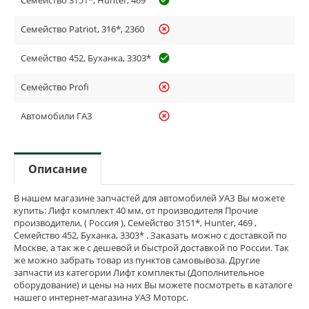
Семейство Patriot, 316*, 2360
highlight_off
Семейство 452, Буханка, 3303*
check_circle_outline
Семейство Profi
highlight_off
Автомобили ГАЗ
highlight_off
Описание
В нашем магазине запчастей для автомобилей УАЗ Вы можете
купить: Лифт комплект 40 мм, от производителя Прочие
производители, ( Россия ), Семейство 3151*, Hunter, 469 ,
Семейство 452, Буханка, 3303* . Заказать можно с доставкой по
Москве, а так же с дешевой и быстрой доставкой по России. Так
же можно забрать товар из пунктов самовывоза. Другие
запчасти из категории Лифт комплекты (Дополнительное
оборудование) и цены на них Вы можете посмотреть в каталоге
нашего интернет-магазина УАЗ Моторс.