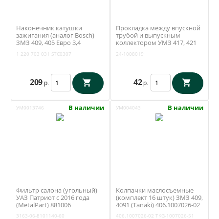
Наконечник катушки
Прокладка между впускной
зажигания (аналог Bosch)
трубой и выпускным
ЗМЗ 409, 405 Евро 3,4
коллектором УМЗ 417, 421
(STARTVOLT) STC0307
ЗМЗ 402 (Антаресс /
1 220 703 031
STC0307
24-1008019
Ульяновск) 24-1008019
209
42
р.
р.
В наличии
В наличии
УМ0013746
УМ004043
Фильтр салона (угольный)
Колпачки маслосъемные
УАЗ Патриот с 2016 года
(комплект 16 штук) ЗМЗ 409,
(MetalPart) 881006
4091 (Tanaki) 406.1007026-02
3163-06-8101140-60
406.1007026-02
TKG-1007026-51