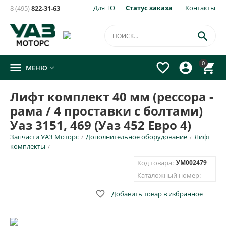
Для ТО
Статус заказа
Контакты
8 (495)
822-31-63

0




МЕНЮ

Лифт комплект 40 мм (рессора -
рама / 4 проставки с болтами)
Уаз 3151, 469 (Уаз 452 Евро 4)
Запчасти УАЗ Моторс
Дополнительное оборудование
Лифт
/
/
комплекты
/
Код товара:
УМ002479
Каталожный номер:

Добавить товар в избранное