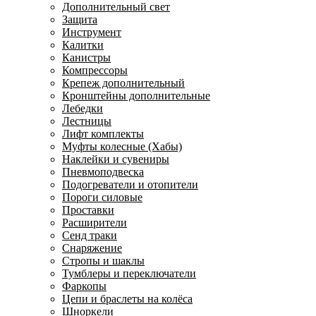
Дополнительный свет
Защита
Инструмент
Калитки
Канистры
Компрессоры
Крепеж дополнительный
Кронштейны дополнительные
Лебедки
Лестницы
Лифт комплекты
Муфты колесные (Хабы)
Наклейки и сувениры
Пневмоподвеска
Подогреватели и отопители
Пороги силовые
Проставки
Расширители
Сенд траки
Снаряжение
Стропы и шаклы
Тумблеры и переключатели
Фаркопы
Цепи и браслеты на колёса
Шноркели