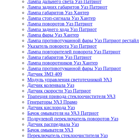
Лампа дальнего света Уаз Патриот
Лампа задних габаритов Уаз Патриот
Лампа габаритов Уаз Хантер
Лампа стоп-сигнала Уаз Хантер
Лампа поворотов Уаз Патриот
Лампа заднего хода Уаз Патриот
Лампа фары Уаз Хантер
Лампа противотуманной фары Уаз Патриот рестай
Указатель поворота Уаз Патриот
Лампа повторителей поворота Уаз Патриот
Лампа габаритов Уаз Патриот
Лампа поворотников Уаз Хантер
Лампа противотуманной фары Уаз Патриот
Датчик ЗМЗ 409
Модуль управления светотехникой УАЗ
Датчик коленвала Уаз
Датчик скорости Уаз Патриот
Трапеция привода стеклоочистителя УАЗ
Генераторы УАЗ Прамо
Датчик кислорода Уаз
Бачок омывателя на УАЗ Патриот
Подрулевой переключатель поворотов Уаз
Датчик распредвала Уаз
Бачок омывателя УАЗ
Переключатель стеклоочистителя Уаз