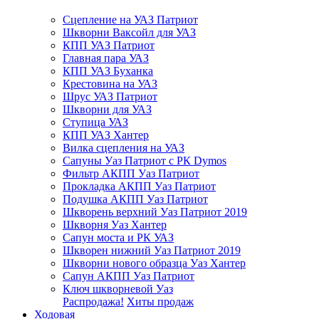
Сцепление на УАЗ Патриот
Шкворни Ваксойл для УАЗ
КПП УАЗ Патриот
Главная пара УАЗ
КПП УАЗ Буханка
Крестовина на УАЗ
Шрус УАЗ Патриот
Шкворни для УАЗ
Ступица УАЗ
КПП УАЗ Хантер
Вилка сцепления на УАЗ
Сапуны Уаз Патриот с РК Dymos
Фильтр АКПП Уаз Патриот
Прокладка АКПП Уаз Патриот
Подушка АКПП Уаз Патриот
Шкворень верхний Уаз Патриот 2019
Шкворня Уаз Хантер
Сапун моста и РК УАЗ
Шкворен нижний Уаз Патриот 2019
Шкворни нового образца Уаз Хантер
Сапун АКПП Уаз Патриот
Ключ шкворневой Уаз
Распродажа!
Хиты продаж
Ходовая