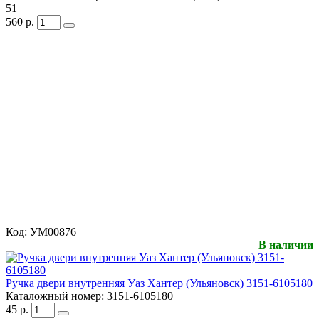
51
560
р.
Код:
УМ00876
В наличии
Ручка двери внутренняя Уаз Хантер (Ульяновск) 3151-6105180
Каталожный номер:
3151-6105180
45
р.