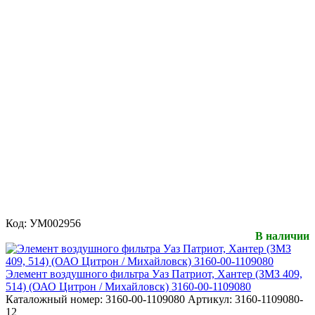
Код:
УМ002956
В наличии
Элемент воздушного фильтра Уаз Патриот, Хантер (ЗМЗ 409,
514) (ОАО Цитрон / Михайловск) 3160-00-1109080
Каталожный номер:
3160-00-1109080
Артикул:
3160-1109080-
12