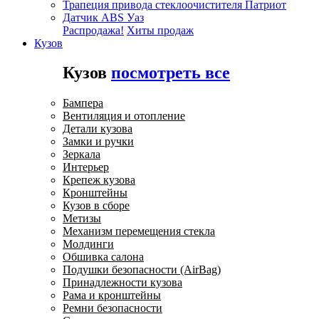
Трапеция привода стеклоочистителя Патриот
Датчик ABS Уаз
Распродажа!
Хиты продаж
Кузов
Кузов
посмотреть все
Бампера
Вентиляция и отопление
Детали кузова
Замки и ручки
Зеркала
Интерьер
Крепеж кузова
Кронштейны
Кузов в сборе
Метизы
Механизм перемещения стекла
Молдинги
Обшивка салона
Подушки безопасности (AirBag)
Принадлежности кузова
Рама и кронштейны
Ремни безопасности