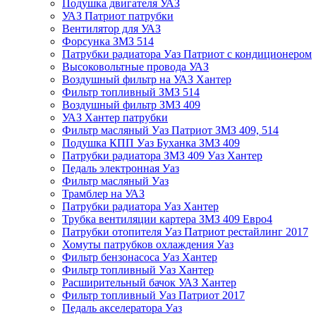
Подушка двигателя УАЗ
УАЗ Патриот патрубки
Вентилятор для УАЗ
Форсунка ЗМЗ 514
Патрубки радиатора Уаз Патриот с кондиционером
Высоковольтные провода УАЗ
Воздушный фильтр на УАЗ Хантер
Фильтр топливный ЗМЗ 514
Воздушный фильтр ЗМЗ 409
УАЗ Хантер патрубки
Фильтр масляный Уаз Патриот ЗМЗ 409, 514
Подушка КПП Уаз Буханка ЗМЗ 409
Патрубки радиатора ЗМЗ 409 Уаз Хантер
Педаль электронная Уаз
Фильтр масляный Уаз
Трамблер на УАЗ
Патрубки радиатора Уаз Хантер
Трубка вентиляции картера ЗМЗ 409 Евро4
Патрубки отопителя Уаз Патриот рестайлинг 2017
Хомуты патрубков охлаждения Уаз
Фильтр бензонасоса Уаз Хантер
Фильтр топливный Уаз Хантер
Расширительный бачок УАЗ Хантер
Фильтр топливный Уаз Патриот 2017
Педаль акселератора Уаз