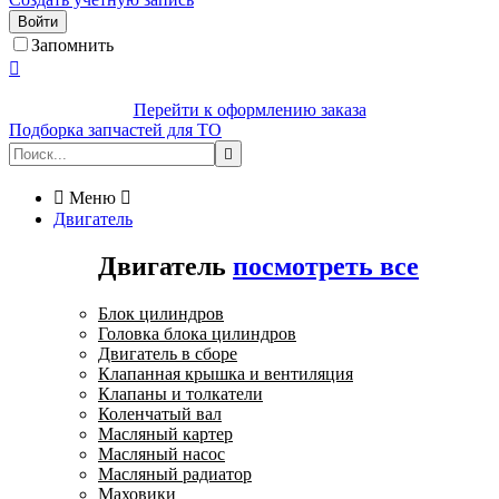
Войти
Запомнить

Перейти к оформлению заказа
Подборка запчастей для ТО


Меню

Двигатель
Двигатель
посмотреть все
Блок цилиндров
Головка блока цилиндров
Двигатель в сборе
Клапанная крышка и вентиляция
Клапаны и толкатели
Коленчатый вал
Масляный картер
Масляный насос
Масляный радиатор
Маховики