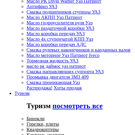
Масло РК Divgi Warner Уаз Патриот
Антифриз УАЗ
Смазка подшипников ступицы УАЗ
Масло АКПП Уаз Патриот
Масло гидроусилителя руля Уаз
Масло раздаточной коробки УАЗ
Масло коробки передач УАЗ
Масло 4х ступенчатой КПП Уаз
Масло коробки передач АДС
Смазка рулевых наконечников и карданных валов
Масло моторное Уаз Патриот Iveco
Тормозная жидкость УАЗ
масло рк даймос уаз патриот
Смазка направляющих суппорта УАЗ
Промывка двигателя ЗМЗ 409
Смазка проникающая Уаз
Распродажа!
Хиты продаж
Туризм
Туризм
посмотреть все
Бинокли
Горелки, плиты
Квадрокоптеры
Коврики, сидения