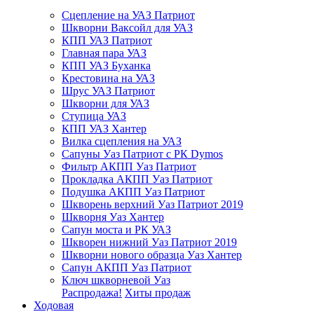
Сцепление на УАЗ Патриот
Шкворни Ваксойл для УАЗ
КПП УАЗ Патриот
Главная пара УАЗ
КПП УАЗ Буханка
Крестовина на УАЗ
Шрус УАЗ Патриот
Шкворни для УАЗ
Ступица УАЗ
КПП УАЗ Хантер
Вилка сцепления на УАЗ
Сапуны Уаз Патриот с РК Dymos
Фильтр АКПП Уаз Патриот
Прокладка АКПП Уаз Патриот
Подушка АКПП Уаз Патриот
Шкворень верхний Уаз Патриот 2019
Шкворня Уаз Хантер
Сапун моста и РК УАЗ
Шкворен нижний Уаз Патриот 2019
Шкворни нового образца Уаз Хантер
Сапун АКПП Уаз Патриот
Ключ шкворневой Уаз
Распродажа!
Хиты продаж
Ходовая