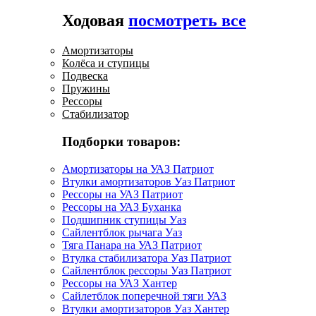
Ходовая
посмотреть все
Амортизаторы
Колёса и ступицы
Подвеска
Пружины
Рессоры
Стабилизатор
Подборки товаров:
Амортизаторы на УАЗ Патриот
Втулки амортизаторов Уаз Патриот
Рессоры на УАЗ Патриот
Рессоры на УАЗ Буханка
Подшипник ступицы Уаз
Сайлентблок рычага Уаз
Тяга Панара на УАЗ Патриот
Втулка стабилизатора Уаз Патриот
Сайлентблок рессоры Уаз Патриот
Рессоры на УАЗ Хантер
Сайлетблок поперечной тяги УАЗ
Втулки амортизаторов Уаз Хантер