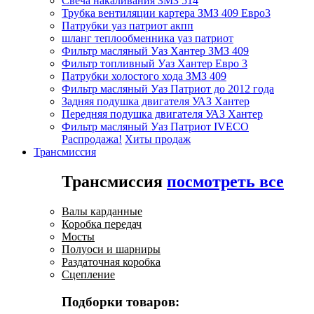
Свеча накаливания ЗМЗ 514
Трубка вентиляции картера ЗМЗ 409 Евро3
Патрубки уаз патриот акпп
шланг теплообменника уаз патриот
Фильтр масляный Уаз Хантер ЗМЗ 409
Фильтр топливный Уаз Хантер Евро 3
Патрубки холостого хода ЗМЗ 409
Фильтр масляный Уаз Патриот до 2012 года
Задняя подушка двигателя УАЗ Хантер
Передняя подушка двигателя УАЗ Хантер
Фильтр масляный Уаз Патриот IVECO
Распродажа!
Хиты продаж
Трансмиссия
Трансмиссия
посмотреть все
Валы карданные
Коробка передач
Мосты
Полуоси и шарниры
Раздаточная коробка
Сцепление
Подборки товаров: