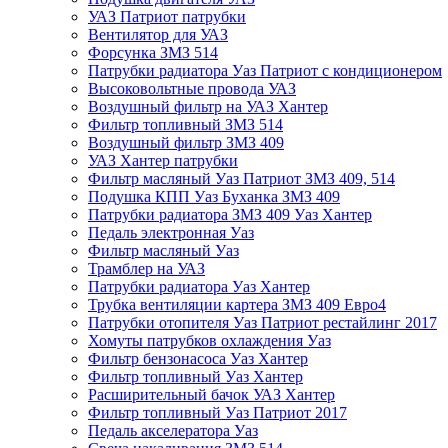
УАЗ Патриот патрубки
Вентилятор для УАЗ
Форсунка ЗМЗ 514
Патрубки радиатора Уаз Патриот с кондиционером
Высоковольтные провода УАЗ
Воздушный фильтр на УАЗ Хантер
Фильтр топливный ЗМЗ 514
Воздушный фильтр ЗМЗ 409
УАЗ Хантер патрубки
Фильтр масляный Уаз Патриот ЗМЗ 409, 514
Подушка КПП Уаз Буханка ЗМЗ 409
Патрубки радиатора ЗМЗ 409 Уаз Хантер
Педаль электронная Уаз
Фильтр масляный Уаз
Трамблер на УАЗ
Патрубки радиатора Уаз Хантер
Трубка вентиляции картера ЗМЗ 409 Евро4
Патрубки отопителя Уаз Патриот рестайлинг 2017
Хомуты патрубков охлаждения Уаз
Фильтр бензонасоса Уаз Хантер
Фильтр топливный Уаз Хантер
Расширительный бачок УАЗ Хантер
Фильтр топливный Уаз Патриот 2017
Педаль акселератора Уаз