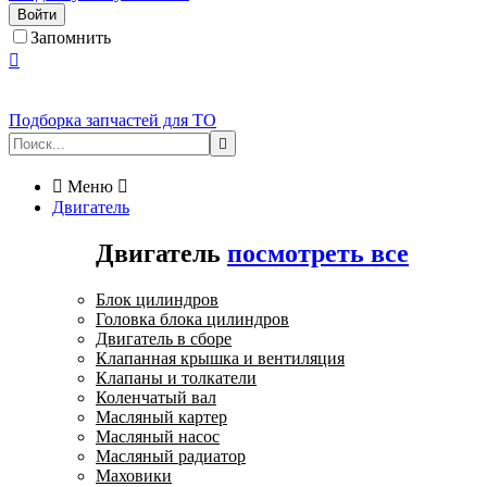
Войти
Запомнить

Подборка запчастей для ТО


Меню

Двигатель
Двигатель
посмотреть все
Блок цилиндров
Головка блока цилиндров
Двигатель в сборе
Клапанная крышка и вентиляция
Клапаны и толкатели
Коленчатый вал
Масляный картер
Масляный насос
Масляный радиатор
Маховики