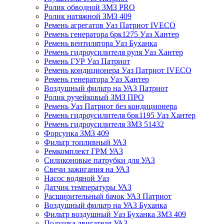
Ролик обводной ЗМЗ PRO
Ролик натяжной ЗМЗ 409
Ремень агрегатов Уаз Патриот IVECO
Ремень генератора 6рк1275 Уаз Хантер
Ремень вентилятора Уаз Буханка
Ремень гидроусилителя руля Уаз Хантер
Ремень ГУР Уаз Патриот
Ремень кондиционера Уаз Патриот IVECO
Ремень генератора Уаз Хантер
Воздушный фильтр на УАЗ Патриот
Ролик ручейковый ЗМЗ ПРО
Ремень Уаз Патриот без кондиционера
Ремень гидроусилителя 6рк1195 Уаз Хантер
Ремень гидроусилителя ЗМЗ 51432
Форсунка ЗМЗ 409
Фильтр топливный УАЗ
Ремкомплект ГРМ УАЗ
Силиконовые патрубки для УАЗ
Свечи зажигания на УАЗ
Насос водяной Уаз
Датчик температуры УАЗ
Расширительный бачок УАЗ Патриот
Воздушный фильтр на УАЗ Буханка
Фильтр воздушный Уаз Буханка ЗМЗ 409
Подушка двигателя УАЗ