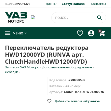
Для ТО
Статус заказа
Контакты
8 (495)
822-31-63
×
Уведомить о появлении на складе
товара:

Переключатель редуктора HWD12000YD (RUNVA арт.
0




МЕНЮ

ClutchHandleHWD12000YD)
Укажите e-mail и\или номер телефона для SMS уведомления.
Переключатель редуктора
HWD12000YD (RUNVA арт.
E-mail для уведомления письмом
ClutchHandleHWD12000YD)
Запчасти УАЗ Моторс
Дополнительное оборудование
/
/
Номер телефона для SMS уведомления
Лебедки
/
Код товара:
УМ0020530
Каталожный номер:
Артикул:
ClutchHandleHWD12000YD
ОТПРАВИТЬ

Добавить товар в избранное