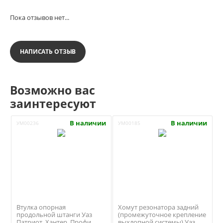
Пока отзывов нет...
НАПИСАТЬ ОТЗЫВ
Возможно вас
заинтересуют
В наличии
В наличии
УМ00236
УМ00185
Втулка опорная
Хомут резонатора задний
продольной штанги Уаз
(промежуточное крепление
Патриот, Хантер, Профи
выхлопной системы) Уаз