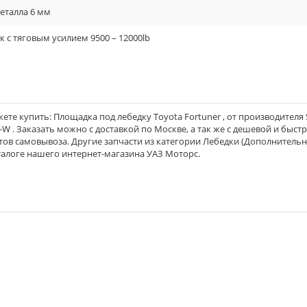
еталла 6 мм
к с тяговым усилием 9500 – 12000lb
те купить: Площадка под лебедку Toyota Fortuner , от производителя 
5-W . Заказать можно с доставкой по Москве, а так же с дешевой и быст
ктов самовывоза. Другие запчасти из категории Лебедки (Дополнитель
талоге нашего интернет-магазина УАЗ Моторс.