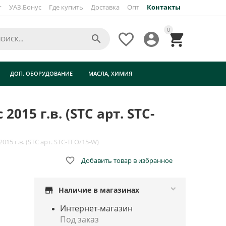
г
УАЗ.Бонус
Где купить
Доставка
Опт
Контакты
×
0




в.
ДОП. ОБОРУДОВАНИЕ
МАСЛА, ХИМИЯ
15 г.в. (STC арт. STC-
15 г.в. (STC арт. STC-TFO/15-W)

Добавить товар в избранное
store
Наличие в магазинах
Интернет-магазин
Под заказ