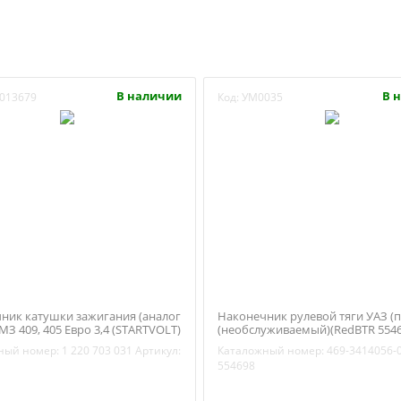
В наличии
В 
013679
Код:
УМ0035
ник катушки зажигания (аналог
Наконечник рулевой тяги УАЗ (
МЗ 409, 405 Евро 3,4 (STARTVOLT)
(необслуживаемый)(RedBTR 5546
3414056-01
ный номер:
1 220 703 031
Артикул:
Каталожный номер:
469-3414056-
554698