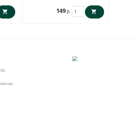
149
р.
:00
вская,