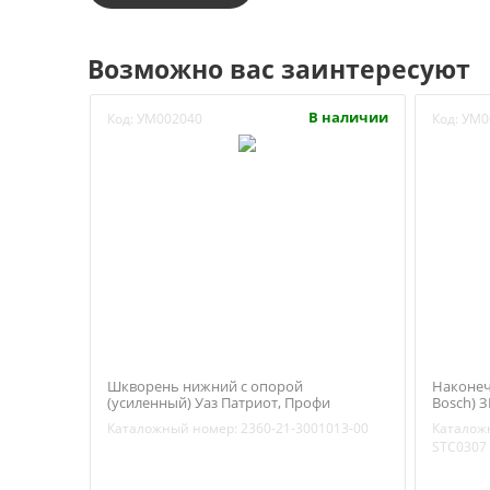
Возможно вас заинтересуют
В наличии
Код:
УМ002040
Код:
УМ0
Шкворень нижний с опорой
Наконеч
(усиленный) Уаз Патриот, Профи
Bosch) З
(открытый поворотный кулак) (Ваксойл
STC0307
Каталожный номер:
2360-21-3001013-00
Каталож
/ Бийск) 2360-21-3001013-00
STC0307