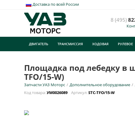
Доставка по всей России
8 (495)
82
Кон
П
(
ДВИГАТЕЛЬ
ТРАНСМИССИЯ
ХОДОВАЯ
РУЛЕВОЕ
У
ТУРИЗМ
E
Площадка под лебедку в шта
TFO/15-W)
Н
Запчасти УАЗ Моторс
/
Дополнительное оборудование
/
Код товара:
УМ0026089
Артикул:
STC-TFO/15-W