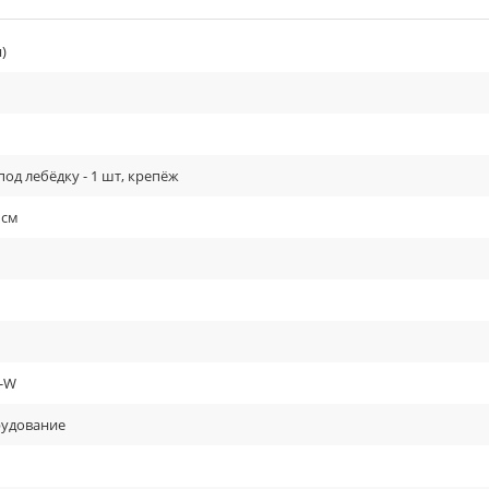
)
од лебёдку - 1 шт, крепёж
 см
5-W
рудование