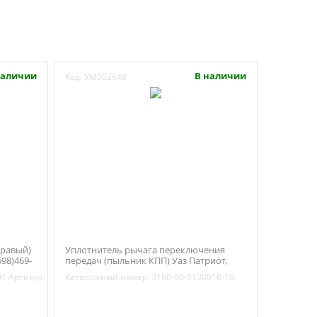
наличии
В наличии
Код:
УМ002648
правый)
Уплотнитель рычага переключения
98)469-
передач (пыльник КПП) Уаз Патриот,
Хантер (Ульяновск) 3160-00-5130016-10
01
Артикул:
Каталожный номер:
3160-00-5130016-10