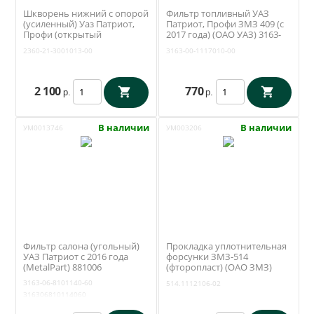
Шкворень нижний с опорой
Фильтр топливный УАЗ
(усиленный) Уаз Патриот,
Патриот, Профи ЗМЗ 409 (с
Профи (открытый
2017 года) (ОАО УАЗ) 3163-
поворотный кулак) (Ваксойл
00-1117010-00
2360-21-3001013-00
3163-00-1117010-00
/ Бийск) 2360-21-3001013-00
2 100
770
р.
р.
В наличии
В наличии
УМ0013746
УМ003206
Фильтр салона (угольный)
Прокладка уплотнительная
УАЗ Патриот с 2016 года
форсунки ЗМЗ-514
(MetalPart) 881006
(фторопласт) (ОАО ЗМЗ)
514.1112106-02
3163-06-8101140-60
514.1112106-02
316306810114060