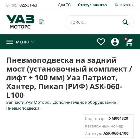
Для ТО
Статус заказа
Контакты
8 (495)
822-31-63
×
Уведомить о появлении на складе
товара:

Пневмоподвеска на задний мост (установочный
0




МЕНЮ

комплект / лифт + 100 мм) Уаз Патриот, Хантер, Пикап
(РИФ) ASK-060-L100
Пневмоподвеска на задний
Укажите e-mail и\или номер телефона для SMS уведомления.
мост (установочный комплект /
E-mail для уведомления письмом
лифт + 100 мм) Уаз Патриот,
Хантер, Пикап (РИФ) ASK-060-
L100
Номер телефона для SMS уведомления
Запчасти УАЗ Моторс
Дополнительное оборудование
/
/
Пневмоподвеска
/
Код товара:
УМ004820
Каталожный номер:
ОТПРАВИТЬ
Артикул:
ASK-060-L100