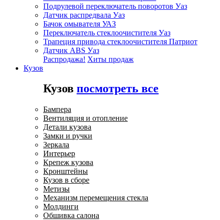
Подрулевой переключатель поворотов Уаз
Датчик распредвала Уаз
Бачок омывателя УАЗ
Переключатель стеклоочистителя Уаз
Трапеция привода стеклоочистителя Патриот
Датчик ABS Уаз
Распродажа!
Хиты продаж
Кузов
Кузов
посмотреть все
Бампера
Вентиляция и отопление
Детали кузова
Замки и ручки
Зеркала
Интерьер
Крепеж кузова
Кронштейны
Кузов в сборе
Метизы
Механизм перемещения стекла
Молдинги
Обшивка салона