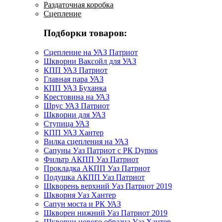
Раздаточная коробка
Сцепление
Подборки товаров:
Сцепление на УАЗ Патриот
Шкворни Ваксойл для УАЗ
КПП УАЗ Патриот
Главная пара УАЗ
КПП УАЗ Буханка
Крестовина на УАЗ
Шрус УАЗ Патриот
Шкворни для УАЗ
Ступица УАЗ
КПП УАЗ Хантер
Вилка сцепления на УАЗ
Сапуны Уаз Патриот с РК Dymos
Фильтр АКПП Уаз Патриот
Прокладка АКПП Уаз Патриот
Подушка АКПП Уаз Патриот
Шкворень верхний Уаз Патриот 2019
Шкворня Уаз Хантер
Сапун моста и РК УАЗ
Шкворен нижний Уаз Патриот 2019
Шкворни нового образца Уаз Хантер