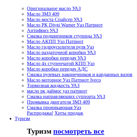
Оригинальное масло УАЗ
Масло ЗМЗ 409
Масло моста Спайсер УАЗ
Масло РК Divgi Warner Уаз Патриот
Антифриз УАЗ
Смазка подшипников ступицы УАЗ
Масло АКПП Уаз Патриот
Масло гидроусилителя руля Уаз
Масло раздаточной коробки УАЗ
Масло коробки передач УАЗ
Масло 4х ступенчатой КПП Уаз
Масло коробки передач АДС
Смазка рулевых наконечников и карданных валов
Масло моторное Уаз Патриот Iveco
Тормозная жидкость УАЗ
масло рк даймос уаз патриот
Смазка направляющих суппорта УАЗ
Промывка двигателя ЗМЗ 409
Смазка проникающая Уаз
Распродажа!
Хиты продаж
Туризм
Туризм
посмотреть все