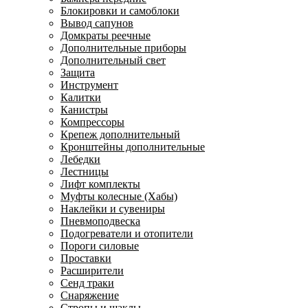
Блокировки и самоблоки
Вывод сапунов
Домкраты реечные
Дополнительные приборы
Дополнительный свет
Защита
Инструмент
Калитки
Канистры
Компрессоры
Крепеж дополнительный
Кронштейны дополнительные
Лебедки
Лестницы
Лифт комплекты
Муфты колесные (Хабы)
Наклейки и сувениры
Пневмоподвеска
Подогреватели и отопители
Пороги силовые
Проставки
Расширители
Сенд траки
Снаряжение
Стропы и шаклы