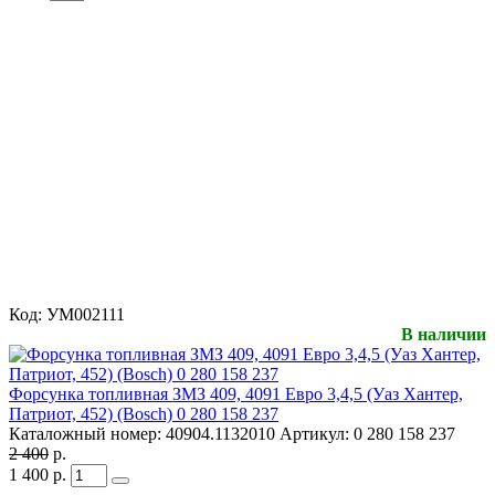
Код:
УМ002111
В наличии
Форсунка топливная ЗМЗ 409, 4091 Евро 3,4,5 (Уаз Хантер,
Патриот, 452) (Bosch) 0 280 158 237
Каталожный номер:
40904.1132010
Артикул:
0 280 158 237
2 400
р.
1 400
р.