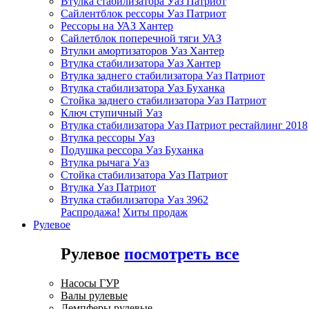
Втулка стабилизатора Уаз Патриот
Сайлентблок рессоры Уаз Патриот
Рессоры на УАЗ Хантер
Сайлетблок поперечной тяги УАЗ
Втулки амортизаторов Уаз Хантер
Втулка стабилизатора Уаз Хантер
Втулка заднего стабилизатора Уаз Патриот
Втулка стабилизатора Уаз Буханка
Стойка заднего стабилизатора Уаз Патриот
Ключ ступичный Уаз
Втулка стабилизатора Уаз Патриот рестайлинг 2018
Втулка рессоры Уаз
Подушка рессора Уаз Буханка
Втулка рычага Уаз
Стойка стабилизатора Уаз Патриот
Втулка Уаз Патриот
Втулка стабилизатора Уаз 3962
Распродажа!
Хиты продаж
Рулевое
Рулевое
посмотреть все
Насосы ГУР
Валы рулевые
Демпферы рулевые