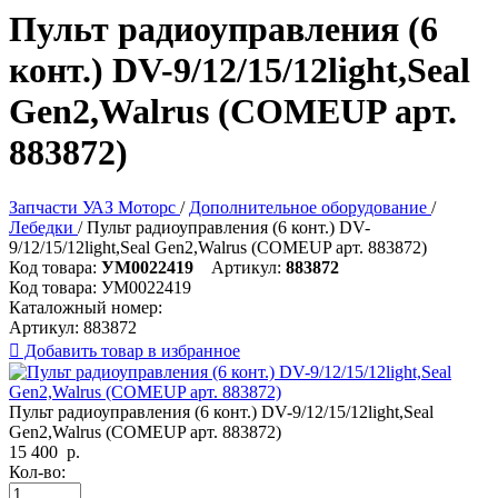
Пульт радиоуправления (6
конт.) DV-9/12/15/12light,Seal
Gen2,Walrus (COMEUP арт.
883872)
Запчасти УАЗ Моторс
/
Дополнительное оборудование
/
Лебедки
/
Пульт радиоуправления (6 конт.) DV-
9/12/15/12light,Seal Gen2,Walrus (COMEUP арт. 883872)
Код товара:
УМ0022419
Артикул:
883872
Код товара:
УМ0022419
Каталожный номер:
Артикул:
883872

Добавить товар в избранное
Пульт радиоуправления (6 конт.) DV-9/12/15/12light,Seal
Gen2,Walrus (COMEUP арт. 883872)
15 400
р.
Кол-во: