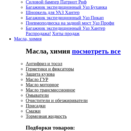
Силовой бампер Патриот Риф
Багажник экспедиционный Уаз Буханка
Шноркель для УАЗ Хантер
Багажник экспедиционный Уаз Пикап
Пневмоподвеска на задний мост Уаз Профи
Багажник экспедиционный Уаз Хантер
Распродажа!
Хиты продаж
Масла, химия
Масла, химия
посмотреть все
Антифриз и тосол
Герметики и фиксаторы
Защита кузова
Масло ГУР
Масло моторное
Масло трансмиссионное
Омыватели
Очистители и обезжириватели
Присадки
Смазки
Тормозная жидкость
Подборки товаров: