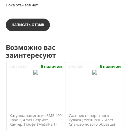
Пока отзывов нет...
НАПИСАТЬ ОТЗЫВ
Возможно вас
заинтересуют
В наличии
В наличии
УМ0013835
УМ004290
Катушка зажигания ЗМЗ 409
Сальник поворотного
Евро 3, 4 Уаз Патриот,
кулака (75х102х10 / мост
Хантер, Профи (MetalPart)
Спайсер нового образца)
МР-407.3705000
Уаз Патриот, Профи (ОАО