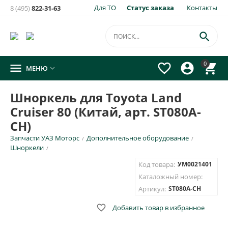
Для ТО
Статус заказа
Контакты
8 (495)
822-31-63
×
Уведомить о появлении на складе
товара:

Шноркель для Toyota Land Cruiser 80 (Китай, арт. ST080A-
0




МЕНЮ

CH)
Укажите e-mail и\или номер телефона для SMS уведомления.
Шноркель для Toyota Land
Cruiser 80 (Китай, арт. ST080A-
E-mail для уведомления письмом
CH)
Запчасти УАЗ Моторс
Дополнительное оборудование
/
/
Номер телефона для SMS уведомления
Шноркели
/
Код товара:
УМ0021401
Каталожный номер:
Артикул:
ST080A-CH
ОТПРАВИТЬ

Добавить товар в избранное