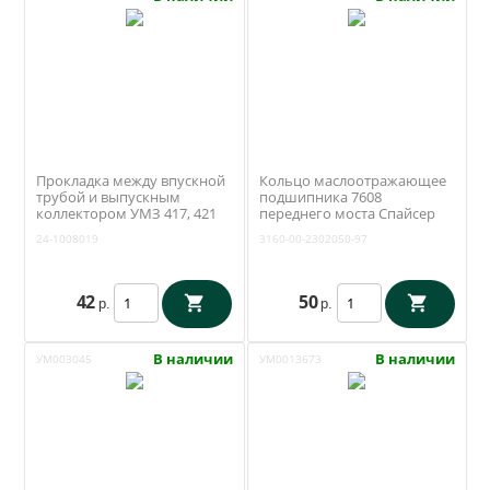
Прокладка между впускной
Кольцо маслоотражающее
трубой и выпускным
подшипника 7608
коллектором УМЗ 417, 421
переднего моста Спайсер
ЗМЗ 402 (Антаресс /
(ОАО УАЗ) 3160-00-2302050-
24-1008019
3160-00-2302050-97
Ульяновск) 24-1008019
97
42
50
р.
р.
В наличии
В наличии
УМ003045
УМ0013673