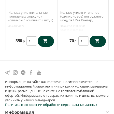
Кольца уплотнительные
Кольцо уплотнительное
топливных форсунок
(силиконовое) погружного
(силикон / комплект 8 штук)
модуля / Уаз Хантер,
ЗМЗ 409 (Rosteco) 406-
Патриот, Буханка (ЗМЗ 409,
406-1004122
3162-20-1139022-01
1004122
4213) / 3162-1139022
316220113902201
350
70
р.
р.
Информация на сайте uaz-motors.ru носит исключительно
информационный характер и ни при каких условиях материалы
и цены, размещенные на сайте, не являются публичной
офертой. Информацию о товарах, их наличие и цены вы можете
уточнить у наших менеджеров.
Политика в отношении обработки персональных данных
Информация