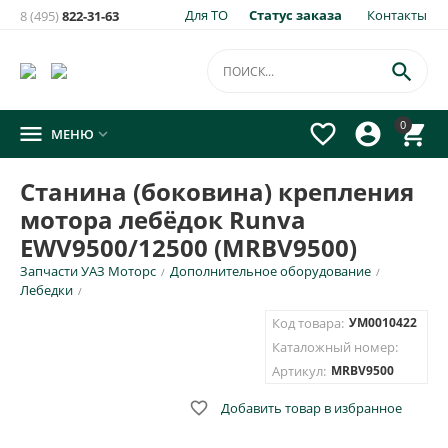
Для ТО
Статус заказа
Контакты
8 (495)
822-31-63
×
Уведомить о появлении на складе
товара:

Станина (боковина) крепления мотора лебёдок Runva
0




МЕНЮ

EWV9500/12500 (MRBV9500)
Укажите e-mail и\или номер телефона для SMS уведомления.
Станина (боковина) крепления
мотора лебёдок Runva
E-mail для уведомления письмом
EWV9500/12500 (MRBV9500)
Запчасти УАЗ Моторс
Дополнительное оборудование
/
/
Номер телефона для SMS уведомления
Лебедки
/
Код товара:
УМ0010422
Каталожный номер:
Артикул:
MRBV9500
ОТПРАВИТЬ

Добавить товар в избранное