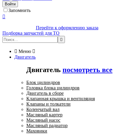
Войти
Запомнить

Перейти к оформлению заказа
Подборка запчастей для ТО


Меню

Двигатель
Двигатель
посмотреть все
Блок цилиндров
Головка блока цилиндров
Двигатель в сборе
Клапанная крышка и вентиляция
Клапаны и толкатели
Коленчатый вал
Масляный картер
Масляный насос
Масляный радиатор
Маховики