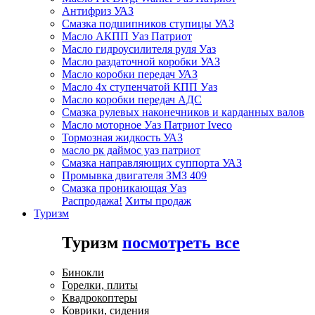
Антифриз УАЗ
Смазка подшипников ступицы УАЗ
Масло АКПП Уаз Патриот
Масло гидроусилителя руля Уаз
Масло раздаточной коробки УАЗ
Масло коробки передач УАЗ
Масло 4х ступенчатой КПП Уаз
Масло коробки передач АДС
Смазка рулевых наконечников и карданных валов
Масло моторное Уаз Патриот Iveco
Тормозная жидкость УАЗ
масло рк даймос уаз патриот
Смазка направляющих суппорта УАЗ
Промывка двигателя ЗМЗ 409
Смазка проникающая Уаз
Распродажа!
Хиты продаж
Туризм
Туризм
посмотреть все
Бинокли
Горелки, плиты
Квадрокоптеры
Коврики, сидения