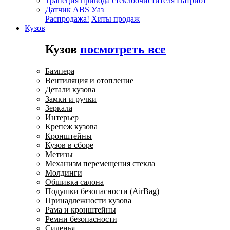
Трапеция привода стеклоочистителя Патриот
Датчик ABS Уаз
Распродажа!
Хиты продаж
Кузов
Кузов
посмотреть все
Бампера
Вентиляция и отопление
Детали кузова
Замки и ручки
Зеркала
Интерьер
Крепеж кузова
Кронштейны
Кузов в сборе
Метизы
Механизм перемещения стекла
Молдинги
Обшивка салона
Подушки безопасности (AirBag)
Принадлежности кузова
Рама и кронштейны
Ремни безопасности
Сиденья