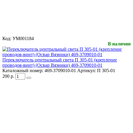
Код:
УМ001184
В наличии
Переключатель центральный света П 305-01 (крепление
проводов-винт) (Освар Вязники) 469-3709010-01
Каталожный номер:
469-3709010-01
Артикул:
П 305-01
200
р.