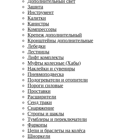
Дополнительный свет
Защита
Инструмент
Калитки
Канистры
Компрессоры
Крепеж дополнительный
Кронштейны дополнительные
Лебедки
Лестницы
Лифт комплекты
Муфты колесные (Хабы)
Наклейки и сувениры
Пневмоподвеска
Подогреватели и отопители
Пороги силовые
Проставки
Расширители
Сенд траки
Снаряжение
Стропы и шаклы
Тумблеры и переключатели
Фаркопы
Цепи и браслеты на колёса
Шноркели