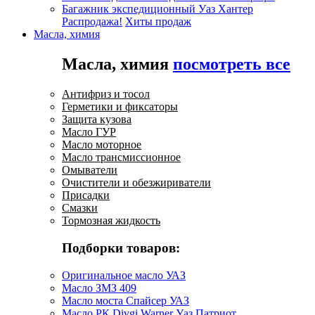
Багажник экспедиционный Уаз Хантер
Распродажа!
Хиты продаж
Масла, химия
Масла, химия
посмотреть все
Антифриз и тосол
Герметики и фиксаторы
Защита кузова
Масло ГУР
Масло моторное
Масло трансмиссионное
Омыватели
Очистители и обезжириватели
Присадки
Смазки
Тормозная жидкость
Подборки товаров:
Оригинальное масло УАЗ
Масло ЗМЗ 409
Масло моста Спайсер УАЗ
Масло РК Divgi Warner Уаз Патриот