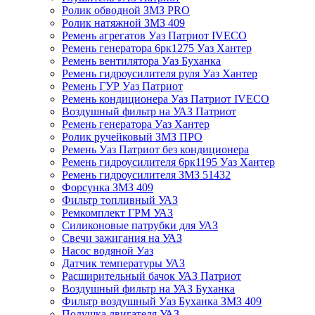
Ролик обводной ЗМЗ PRO
Ролик натяжной ЗМЗ 409
Ремень агрегатов Уаз Патриот IVECO
Ремень генератора 6рк1275 Уаз Хантер
Ремень вентилятора Уаз Буханка
Ремень гидроусилителя руля Уаз Хантер
Ремень ГУР Уаз Патриот
Ремень кондиционера Уаз Патриот IVECO
Воздушный фильтр на УАЗ Патриот
Ремень генератора Уаз Хантер
Ролик ручейковый ЗМЗ ПРО
Ремень Уаз Патриот без кондиционера
Ремень гидроусилителя 6рк1195 Уаз Хантер
Ремень гидроусилителя ЗМЗ 51432
Форсунка ЗМЗ 409
Фильтр топливный УАЗ
Ремкомплект ГРМ УАЗ
Силиконовые патрубки для УАЗ
Свечи зажигания на УАЗ
Насос водяной Уаз
Датчик температуры УАЗ
Расширительный бачок УАЗ Патриот
Воздушный фильтр на УАЗ Буханка
Фильтр воздушный Уаз Буханка ЗМЗ 409
Подушка двигателя УАЗ