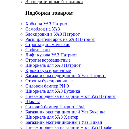
Экспедиционные багажники
Подборки товаров:
Хабы на УАЗ Патриот
Самоблок на УАЗ
Блокировки в УАЗ Патриот
Расширители арок на УАЗ Патриот
Стропы динамические
Софт-шаклы
Лифт кузова УАЗ Патриот
Стропы корозащитные
Шноркель для УАЗ Патриот
Крюки буксировочные
Багажник экспедиционный Уаз Патриот
Стропы буксировочные
Силовой бампер РИФ
Шноркель для УАЗ Буханка
Пневмоподвеска на задний мост Уаз Патриот
Шаклы
Силовой бампер Патриот Риф
Багажник экспедиционный Уаз Буханка
Шноркель для УАЗ Хантер
Багажник экспедиционный Уаз Пикап
Пневмоподвеска на задний мост Уаз Профи