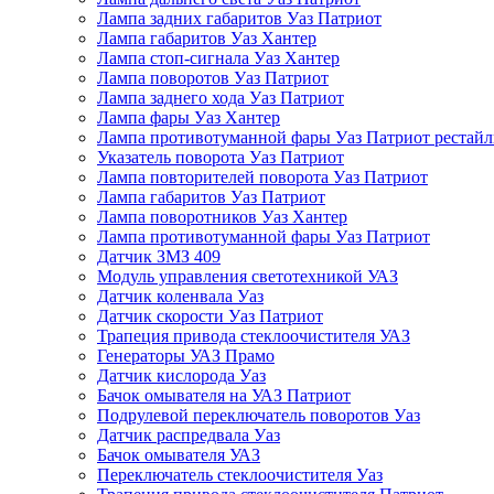
Лампа задних габаритов Уаз Патриот
Лампа габаритов Уаз Хантер
Лампа стоп-сигнала Уаз Хантер
Лампа поворотов Уаз Патриот
Лампа заднего хода Уаз Патриот
Лампа фары Уаз Хантер
Лампа противотуманной фары Уаз Патриот рестай
Указатель поворота Уаз Патриот
Лампа повторителей поворота Уаз Патриот
Лампа габаритов Уаз Патриот
Лампа поворотников Уаз Хантер
Лампа противотуманной фары Уаз Патриот
Датчик ЗМЗ 409
Модуль управления светотехникой УАЗ
Датчик коленвала Уаз
Датчик скорости Уаз Патриот
Трапеция привода стеклоочистителя УАЗ
Генераторы УАЗ Прамо
Датчик кислорода Уаз
Бачок омывателя на УАЗ Патриот
Подрулевой переключатель поворотов Уаз
Датчик распредвала Уаз
Бачок омывателя УАЗ
Переключатель стеклоочистителя Уаз