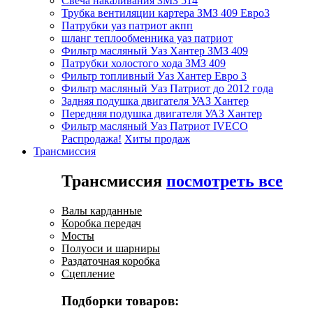
Свеча накаливания ЗМЗ 514
Трубка вентиляции картера ЗМЗ 409 Евро3
Патрубки уаз патриот акпп
шланг теплообменника уаз патриот
Фильтр масляный Уаз Хантер ЗМЗ 409
Патрубки холостого хода ЗМЗ 409
Фильтр топливный Уаз Хантер Евро 3
Фильтр масляный Уаз Патриот до 2012 года
Задняя подушка двигателя УАЗ Хантер
Передняя подушка двигателя УАЗ Хантер
Фильтр масляный Уаз Патриот IVECO
Распродажа!
Хиты продаж
Трансмиссия
Трансмиссия
посмотреть все
Валы карданные
Коробка передач
Мосты
Полуоси и шарниры
Раздаточная коробка
Сцепление
Подборки товаров: