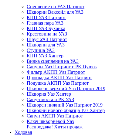
Сцепление на УАЗ Патриот
Шкворни Ваксойл для УАЗ
КПП УАЗ Патриот
Главная пара УАЗ
КПП УАЗ Буханка
Крестовина на УАЗ
Шрус УАЗ Патриот
Шкворни для УАЗ
Ступица УАЗ
КПП УАЗ Хантер
Вилка сцепления на УАЗ
Сапуны Уаз Патриот с РК Dymos
Фильтр АКПП Уаз Патриот
Прокладка АКПП Уаз Патриот
Подушка АКПП Уаз Патриот
Шкворень верхний Уаз Патриот 2019
Шкворня Уаз Хантер
Сапун моста и РК УАЗ
Шкворен нижний Уаз Патриот 2019
Шкворни нового образца Уаз Хантер
Сапун АКПП Уаз Патриот
Ключ шкворневой Уаз
Распродажа!
Хиты продаж
Ходовая