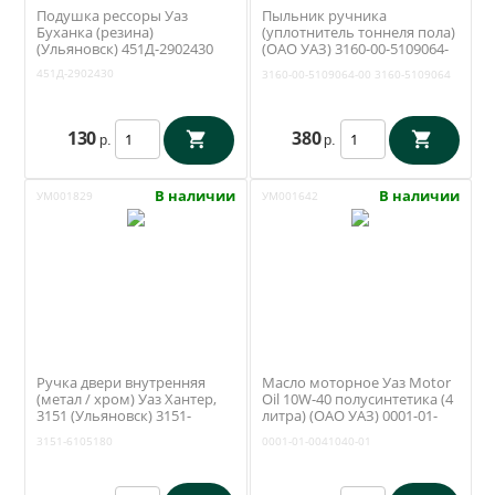
Подушка рессоры Уаз
Пыльник ручника
Буханка (резина)
(уплотнитель тоннеля пола)
(Ульяновск) 451Д-2902430
(ОАО УАЗ) 3160-00-5109064-
00
451Д-2902430
3160-00-5109064-00
3160-5109064
130
380
р.
р.
В наличии
В наличии
УМ001829
УМ001642
Ручка двери внутренняя
Масло моторное Уаз Motor
(метал / хром) Уаз Хантер,
Oil 10W-40 полусинтетика (4
3151 (Ульяновск) 3151-
литра) (ОАО УАЗ) 0001-01-
6105180
0041040-01
3151-6105180
0001-01-0041040-01