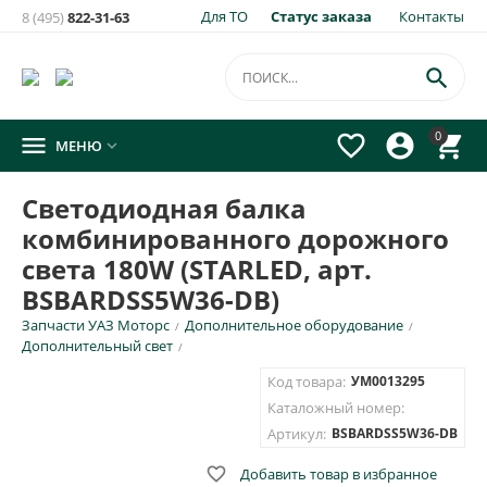
Для ТО
Статус заказа
Контакты
8 (495)
822-31-63
×
Уведомить о появлении на складе
товара:

Светодиодная балка комбинированного дорожного
0




МЕНЮ

света 180W (STARLED, арт. BSBARDSS5W36-DB)
Укажите e-mail и\или номер телефона для SMS уведомления.
Светодиодная балка
комбинированного дорожного
E-mail для уведомления письмом
света 180W (STARLED, арт.
BSBARDSS5W36-DB)
Номер телефона для SMS уведомления
Запчасти УАЗ Моторс
Дополнительное оборудование
/
/
Дополнительный свет
/
Код товара:
УМ0013295
Каталожный номер:
ОТПРАВИТЬ
Артикул:
BSBARDSS5W36-DB

Добавить товар в избранное