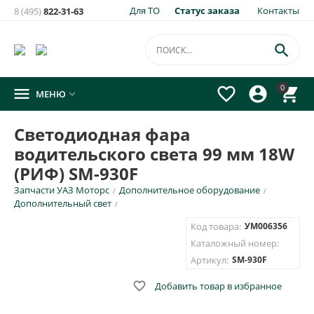
Для ТО
Статус заказа
Контакты
8 (495)
822-31-63
×
Уведомить о появлении на складе
товара:

Светодиодная фара водительского света 99 мм 18W (РИФ)
0




МЕНЮ

SM-930F
Укажите e-mail и\или номер телефона для SMS уведомления.
Светодиодная фара
водительского света 99 мм 18W
E-mail для уведомления письмом
(РИФ) SM-930F
Запчасти УАЗ Моторс
Дополнительное оборудование
/
/
Номер телефона для SMS уведомления
Дополнительный свет
/
Код товара:
УМ006356
Каталожный номер:
Артикул:
SM-930F
ОТПРАВИТЬ

Добавить товар в избранное