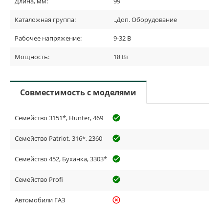
Длина, мм:
99
Каталожная группа:
..Доп. Оборудование
Рабочее напряжение:
9-32 В
Мощность:
18 Вт
Совместимость с моделями
Семейство 3151*, Hunter, 469
check_circle_outline
Семейство Patriot, 316*, 2360
check_circle_outline
Семейство 452, Буханка, 3303*
check_circle_outline
Семейство Profi
check_circle_outline
Автомобили ГАЗ
highlight_off