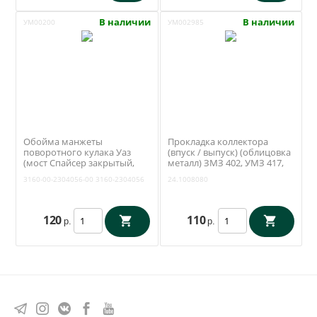
В наличии
В наличии
УМ00200
УМ002985
Обойма манжеты
Прокладка коллектора
поворотного кулака Уаз
(впуск / выпуск) (облицовка
(мост Спайсер закрытый,
металл) ЗМЗ 402, УМЗ 417,
Тимкен гибридный) (ОАО
421 (Антаресс / Ульяновск)
3160-00-2304056-00
3160-2304056
24.1008080
УАЗ) 3160-00-2304056-00
24.1008080
120
110
р.
р.