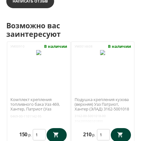
НАПИСАТЬ ОТЗЫВ
Возможно вас
заинтересуют
В наличии
В наличии
УМ00910
УМ0014608
Комплект крепления
Подушка крепления кузова
топливного бака Уаз 469,
(верхняя) Уаз Патриот,
Хантер, Патриот (Уаз
Хантер (ЭЛАД) 3162-5001018
Моторс) 0469-00-1101142-95
3162-00-5001018-00
0469-00-1101142-95
316200500101800
150
210
р.
р.