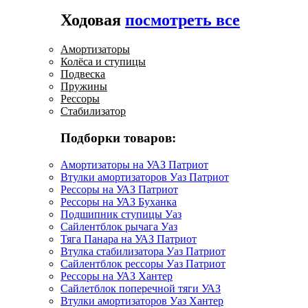
Ходовая
посмотреть все
Амортизаторы
Колёса и ступицы
Подвеска
Пружины
Рессоры
Стабилизатор
Подборки товаров:
Амортизаторы на УАЗ Патриот
Втулки амортизаторов Уаз Патриот
Рессоры на УАЗ Патриот
Рессоры на УАЗ Буханка
Подшипник ступицы Уаз
Сайлентблок рычага Уаз
Тяга Панара на УАЗ Патриот
Втулка стабилизатора Уаз Патриот
Сайлентблок рессоры Уаз Патриот
Рессоры на УАЗ Хантер
Сайлетблок поперечной тяги УАЗ
Втулки амортизаторов Уаз Хантер