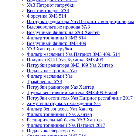
УАЗ Патриот патрубки
Вентилятор для УАЗ
Форсунка ЗМЗ 514
Патрубки радиатора Уаз Патриот с кондиционером
Высоковольтные провода УАЗ
Воздушный фильтр на УАЗ Хантер
Фильтр топливный ЗМЗ 514
Воздушный фильтр ЗМЗ 409
УАЗ Хантер патрубки
Фильтр масляный Уаз Патриот ЗМЗ 409, 514
Подушка КПП Уаз Буханка ЗМЗ 409
Патрубки радиатора ЗМЗ 409 Уаз Хантер
Педаль электронная Уаз
Фильтр масляный Уаз
Трамблер на УАЗ
Патрубки радиатора Уаз Хантер
Трубка вентиляции картера ЗМЗ 409 Евро4
Патрубки отопителя Уаз Патриот рестайлинг 2017
Хомуты патрубков охлаждения Уаз
Фильтр бензонасоса Уаз Хантер
Фильтр топливный Уаз Хантер
Расширительный бачок УАЗ Хантер
Фильтр топливный Уаз Патриот 2017
Педаль акселератора Уаз