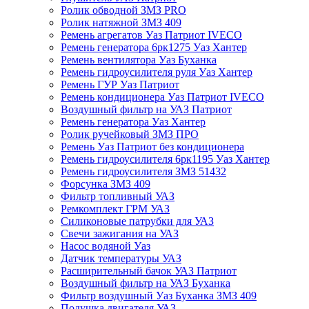
Ролик обводной ЗМЗ PRO
Ролик натяжной ЗМЗ 409
Ремень агрегатов Уаз Патриот IVECO
Ремень генератора 6рк1275 Уаз Хантер
Ремень вентилятора Уаз Буханка
Ремень гидроусилителя руля Уаз Хантер
Ремень ГУР Уаз Патриот
Ремень кондиционера Уаз Патриот IVECO
Воздушный фильтр на УАЗ Патриот
Ремень генератора Уаз Хантер
Ролик ручейковый ЗМЗ ПРО
Ремень Уаз Патриот без кондиционера
Ремень гидроусилителя 6рк1195 Уаз Хантер
Ремень гидроусилителя ЗМЗ 51432
Форсунка ЗМЗ 409
Фильтр топливный УАЗ
Ремкомплект ГРМ УАЗ
Силиконовые патрубки для УАЗ
Свечи зажигания на УАЗ
Насос водяной Уаз
Датчик температуры УАЗ
Расширительный бачок УАЗ Патриот
Воздушный фильтр на УАЗ Буханка
Фильтр воздушный Уаз Буханка ЗМЗ 409
Подушка двигателя УАЗ