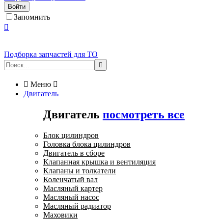
Войти
Запомнить

Подборка запчастей для ТО


Меню

Двигатель
Двигатель
посмотреть все
Блок цилиндров
Головка блока цилиндров
Двигатель в сборе
Клапанная крышка и вентиляция
Клапаны и толкатели
Коленчатый вал
Масляный картер
Масляный насос
Масляный радиатор
Маховики