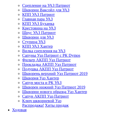
Сцепление на УАЗ Патриот
Шкворни Ваксойл для УАЗ
КПП УАЗ Патриот
Главная пара УАЗ
КПП УАЗ Буханка
Крестовина на УАЗ
Шрус УАЗ Патриот
Шкворни для УАЗ
Ступица УАЗ
КПП УАЗ Хантер
Вилка сцепления на УАЗ
Сапуны Уаз Патриот с РК Dymos
Фильтр АКПП Уаз Патриот
Прокладка АКПП Уаз Патриот
Подушка АКПП Уаз Патриот
Шкворень верхний Уаз Патриот 2019
Шкворня Уаз Хантер
Сапун моста и РК УАЗ
Шкворен нижний Уаз Патриот 2019
Шкворни нового образца Уаз Хантер
Сапун АКПП Уаз Патриот
Ключ шкворневой Уаз
Распродажа!
Хиты продаж
Ходовая