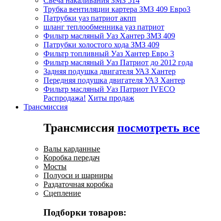
Свеча накаливания ЗМЗ 514
Трубка вентиляции картера ЗМЗ 409 Евро3
Патрубки уаз патриот акпп
шланг теплообменника уаз патриот
Фильтр масляный Уаз Хантер ЗМЗ 409
Патрубки холостого хода ЗМЗ 409
Фильтр топливный Уаз Хантер Евро 3
Фильтр масляный Уаз Патриот до 2012 года
Задняя подушка двигателя УАЗ Хантер
Передняя подушка двигателя УАЗ Хантер
Фильтр масляный Уаз Патриот IVECO
Распродажа!
Хиты продаж
Трансмиссия
Трансмиссия
посмотреть все
Валы карданные
Коробка передач
Мосты
Полуоси и шарниры
Раздаточная коробка
Сцепление
Подборки товаров: