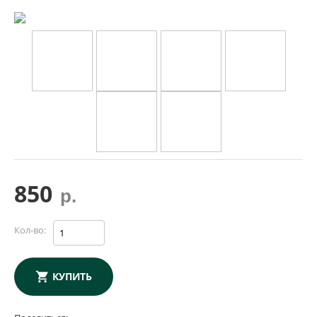
850
р.
Кол-во:
КУПИТЬ