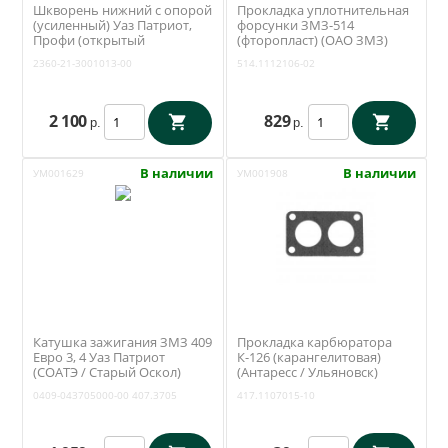
Шкворень нижний с опорой
Прокладка уплотнительная
(усиленный) Уаз Патриот,
форсунки ЗМЗ-514
Профи (открытый
(фторопласт) (ОАО ЗМЗ)
поворотный кулак) (Ваксойл
514.1112106-02
2360-21-3001013-00
514.1112106-02
/ Бийск) 2360-21-3001013-00
2 100
829
р.
р.
В наличии
В наличии
УМ001629
УМ001908
Катушка зажигания ЗМЗ 409
Прокладка карбюратора
Евро 3, 4 Уаз Патриот
К-126 (карангелитовая)
(СОАТЭ / Старый Оскол)
(Антаресс / Ульяновск)
407.3705
417.1107015-10
0409-043705000-00
407.3705
417.1107015-10