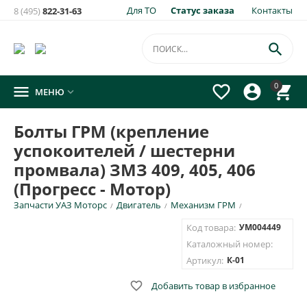
Для ТО
Статус заказа
Контакты
8 (495)
822-31-63

0




МЕНЮ

Болты ГРМ (крепление
успокоителей / шестерни
промвала) ЗМЗ 409, 405, 406
(Прогресс - Мотор)
Запчасти УАЗ Моторс
Двигатель
Механизм ГРМ
/
/
/
Код товара:
УМ004449
Каталожный номер:
Артикул:
К-01

Добавить товар в избранное