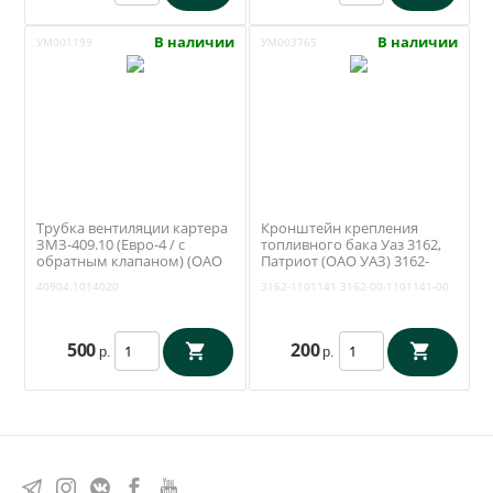
В наличии
В наличии
УМ001199
УМ003765
Трубка вентиляции картера
Кронштейн крепления
ЗМЗ-409.10 (Евро-4 / с
топливного бака Уаз 3162,
обратным клапаном) (ОАО
Патриот (ОАО УАЗ) 3162-
ЗМЗ) 40904.1014020
1101141
40904.1014020
3162-1101141
3162-00-1101141-00
500
200
р.
р.