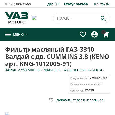
Для ТО
Статус заказа
Контакты
8 (495)
822-31-63
×
Уведомить о появлении на складе
товара:

Фильтр масляный ГАЗ-3310 Валдай с дв. CUMMINS 3.8
0




МЕНЮ

(KENO арт. KNG-1012005-91)
Укажите e-mail и\или номер телефона для SMS уведомления.
Фильтр масляный ГАЗ-3310
Валдай с дв. CUMMINS 3.8 (KENO
E-mail для уведомления письмом
арт. KNG-1012005-91)
Запчасти УАЗ Моторс
Двигатель
Фильтра очистки масла
/
/
/
Номер телефона для SMS уведомления
Код товара:
УМ0023597
Каталожный номер:
Артикул:
20479

Добавить товар в избранное
ОТПРАВИТЬ