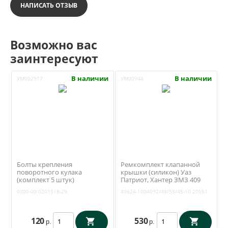
НАПИСАТЬ ОТЗЫВ
Возможно вас
заинтересуют
В наличии
В наличии
УМ002917
УМ00944
Болты крепления
Ремкомплект клапанной
поворотного кулака
крышки (силикон) Уаз
(комплект 5 штук)
Патриот, Хантер ЗМЗ 409
(Автонормаль) 0000-00-
Евро 4, 5 (10 отверстий)
0000-00-0201518-29
40624-1004092/48/59/45-10
20551
0201518-29
Ростеко 40624-
1004092/48/59/45-10
120
530
р.
р.