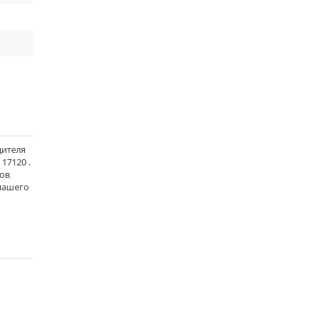
дителя
17120 .
тов
 нашего