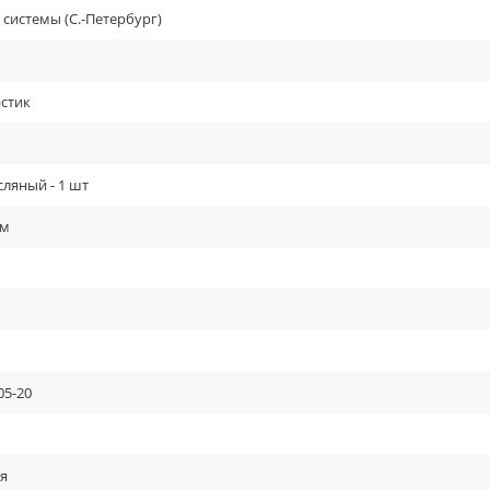
системы (С.-Петербург)
стик
ляный - 1 шт
мм
05-20
ь
я