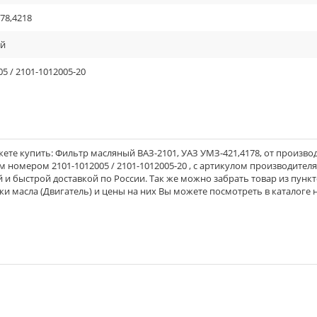
78,4218
ый
05 / 2101-1012005-20
ете купить: Фильтр масляный ВАЗ-2101, УАЗ УМЗ-421,4178, от произво
ым номером 2101-1012005 / 2101-1012005-20 , с артикулом производителя 
й и быстрой доставкой по России. Так же можно забрать товар из пунк
ки масла (Двигатель) и цены на них Вы можете посмотреть в каталоге