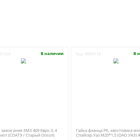
В наличии
В 
01629
Код:
УМ00118
 зажигания ЗМЗ 409 Евро 3, 4
Гайка фланца РК, хвостовика мо
иот (СОАТЭ / Старый Оскол)
Спайсер Уаз М20*1,5 (ОАО УАЗ) 4
1802078