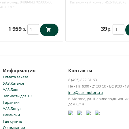
ный номер:
0409-043705000-00
Каталожный номер:
452-1802078
407.3705
1 959
39
р.
р.
Информация
Контакты
Оплата заказа
8 (495) 822-31-63
УАЗ.Каталог
Пн - Пт: 9:00 - 21:00 Сб - Вс: 9:00 - 18
УАЗ.Блог
info@uaz-motors.ru
Запчасти для ТО
г.
Москва
,
ул. Шарикоподшипнико
Гарантия
дом 6/14
УАЗ.Бонус
Вакансии
Где купить
О компании