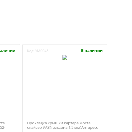
наличии
В наличии
Код:
УМ0045
ста
Прокладка крышки картера моста
52-
спайсер УАЗ(толщина 1,5 мм)Антаресс
(Ульяновск)3160-00-2401019-11