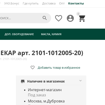
г
УАЗ.Бонус
Где купить
Доставка
Опт
Контакты
×
0




ДОП. ОБОРУДОВАНИЕ
МАСЛА, ХИМИЯ
ЕКАР арт. 2101-1012005-20)
т. 2101-1012005-20)

Добавить товар в избранное
store
Наличие в магазинах
Интернет-магазин
Под заказ
Москва, м.Дубровка