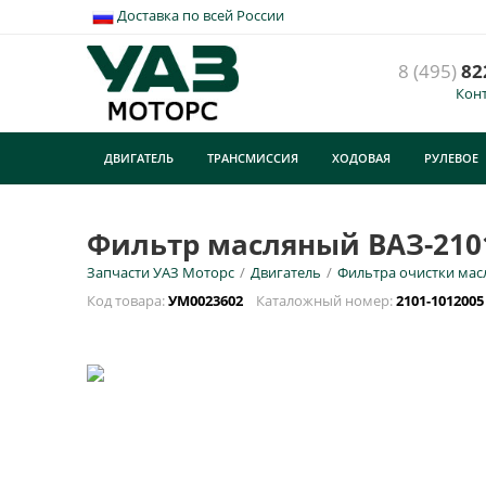
Доставка по всей России
8 (495)
82
Кон
Ф
2
ДВИГАТЕЛЬ
ТРАНСМИССИЯ
ХОДОВАЯ
РУЛЕВОЕ
У
ТУРИЗМ
E
Фильтр масляный ВАЗ-2101, 
Запчасти УАЗ Моторс
/
Двигатель
/
Фильтра очистки мас
Н
Код товара:
УМ0023602
Каталожный номер:
2101-1012005