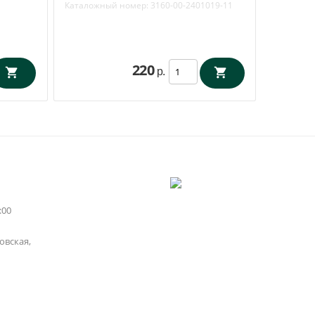
Каталожный номер:
3160-00-2401019-11
220
р.
:00
вская,