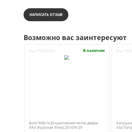
НАПИСАТЬ ОТЗЫВ
Возможно вас заинтересуют
В наличии
Код:
УМ007408
Код:
УМ0
Болт М8х1х20 крепления петли двери
Катушка
УАЗ (Красная Этна) 201476-29
Уаз Патр
407.3705