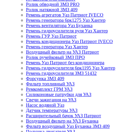
Ролик обводной ЗМЗ PRO
Ролик натяжной ЗМЗ 409
Ремень агрегатов Уаз Патриот IVECO
Ремень генератора 6рк1275 Уаз Хантер
Ремень вентилятора Уаз Буханка
Ремень гидроусилителя руля Уаз Хантер
Ремень ГУР Уаз Патриот
Ремень кондиционера Уаз Патриот IVECO
Ремень генератора Уаз Хантер
Воздушный фильтр на УАЗ Патриот
Ролик ручейковый ЗМЗ ПРО
Ремень Уаз Патриот без кондиционера
Ремень гидроусилителя 6рк1195 Уаз Хантер
Ремень гидроусилителя ЗМЗ 51432
Форсунка ЗМЗ 409
Фильтр топливный УАЗ
Ремкомплект ГРМ УАЗ
Силиконовые патрубки для УАЗ
Свечи зажигания на УАЗ
Насос водяной Уаз
Датчик температуры УАЗ
Расширительный бачок УАЗ Патриот
Воздушный фильтр на УАЗ Буханка
Фильтр воздушный Уаз Буханка ЗМЗ 409
Подушка двигателя УАЗ