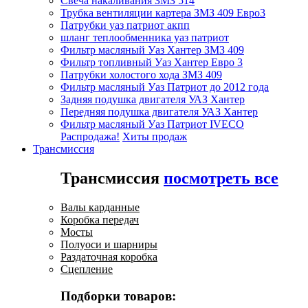
Свеча накаливания ЗМЗ 514
Трубка вентиляции картера ЗМЗ 409 Евро3
Патрубки уаз патриот акпп
шланг теплообменника уаз патриот
Фильтр масляный Уаз Хантер ЗМЗ 409
Фильтр топливный Уаз Хантер Евро 3
Патрубки холостого хода ЗМЗ 409
Фильтр масляный Уаз Патриот до 2012 года
Задняя подушка двигателя УАЗ Хантер
Передняя подушка двигателя УАЗ Хантер
Фильтр масляный Уаз Патриот IVECO
Распродажа!
Хиты продаж
Трансмиссия
Трансмиссия
посмотреть все
Валы карданные
Коробка передач
Мосты
Полуоси и шарниры
Раздаточная коробка
Сцепление
Подборки товаров: