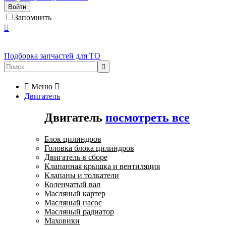
Войти
Запомнить

Подборка запчастей для ТО


Меню

Двигатель
Двигатель
посмотреть все
Блок цилиндров
Головка блока цилиндров
Двигатель в сборе
Клапанная крышка и вентиляция
Клапаны и толкатели
Коленчатый вал
Масляный картер
Масляный насос
Масляный радиатор
Маховики