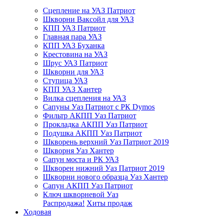
Сцепление на УАЗ Патриот
Шкворни Ваксойл для УАЗ
КПП УАЗ Патриот
Главная пара УАЗ
КПП УАЗ Буханка
Крестовина на УАЗ
Шрус УАЗ Патриот
Шкворни для УАЗ
Ступица УАЗ
КПП УАЗ Хантер
Вилка сцепления на УАЗ
Сапуны Уаз Патриот с РК Dymos
Фильтр АКПП Уаз Патриот
Прокладка АКПП Уаз Патриот
Подушка АКПП Уаз Патриот
Шкворень верхний Уаз Патриот 2019
Шкворня Уаз Хантер
Сапун моста и РК УАЗ
Шкворен нижний Уаз Патриот 2019
Шкворни нового образца Уаз Хантер
Сапун АКПП Уаз Патриот
Ключ шкворневой Уаз
Распродажа!
Хиты продаж
Ходовая