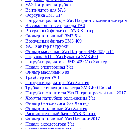
УАЗ Патриот патрубки
Вентилятор для УАЗ
Форсунка ЗМЗ 514
Патрубки радиатора Уаз Патриот с кондиционером
Высоковольтные провода УАЗ
Воздушный фильтр на УАЗ Хантер
Фильтр топливный ЗМЗ 514
Воздушный фильтр ЗМЗ 409
УАЗ Хантер патрубки
Фильтр масляный Уаз Патриот ЗМЗ 409, 514
Подушка КПП Уаз Буханка ЗМЗ 409
Патрубки радиатора ЗМЗ 409 Уаз Хантер
Педаль электронная Уаз
Фильтр масляный Уаз
Трамблер на УАЗ
Патрубки радиатора Уаз Хантер
Трубка вентиляции картера ЗМЗ 409 Евро4
Патрубки отопителя Уаз Патриот рестайлинг 2017
Хомуты патрубков охлаждения Уаз
Фильтр бензонасоса Уаз Хантер
Фильтр топливный Уаз Хантер
Расширительный бачок УАЗ Хантер
Фильтр топливный Уаз Патриот 2017
Педаль акселератора Уаз