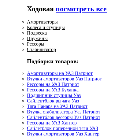
Ходовая
посмотреть все
Амортизаторы
Колёса и ступицы
Подвеска
Пружины
Рессоры
Стабилизатор
Подборки товаров:
Амортизаторы на УАЗ Патриот
Втулки амортизаторов Уаз Патриот
Рессоры на УАЗ Патриот
Рессоры на УАЗ Буханка
Подшипник ступицы Уаз
Сайлентблок рычага Уаз
Тяга Панара на УАЗ Патриот
Втулка стабилизатора Уаз Патриот
Сайлентблок рессоры Уаз Патриот
Рессоры на УАЗ Хантер
Сайлетблок поперечной тяги УАЗ
Втулки амортизаторов Уаз Хантер