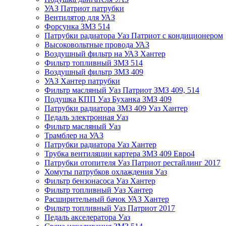
УАЗ Патриот патрубки
Вентилятор для УАЗ
Форсунка ЗМЗ 514
Патрубки радиатора Уаз Патриот с кондиционером
Высоковольтные провода УАЗ
Воздушный фильтр на УАЗ Хантер
Фильтр топливный ЗМЗ 514
Воздушный фильтр ЗМЗ 409
УАЗ Хантер патрубки
Фильтр масляный Уаз Патриот ЗМЗ 409, 514
Подушка КПП Уаз Буханка ЗМЗ 409
Патрубки радиатора ЗМЗ 409 Уаз Хантер
Педаль электронная Уаз
Фильтр масляный Уаз
Трамблер на УАЗ
Патрубки радиатора Уаз Хантер
Трубка вентиляции картера ЗМЗ 409 Евро4
Патрубки отопителя Уаз Патриот рестайлинг 2017
Хомуты патрубков охлаждения Уаз
Фильтр бензонасоса Уаз Хантер
Фильтр топливный Уаз Хантер
Расширительный бачок УАЗ Хантер
Фильтр топливный Уаз Патриот 2017
Педаль акселератора Уаз