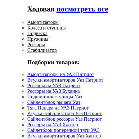
Ходовая
посмотреть все
Амортизаторы
Колёса и ступицы
Подвеска
Пружины
Рессоры
Стабилизатор
Подборки товаров:
Амортизаторы на УАЗ Патриот
Втулки амортизаторов Уаз Патриот
Рессоры на УАЗ Патриот
Рессоры на УАЗ Буханка
Подшипник ступицы Уаз
Сайлентблок рычага Уаз
Тяга Панара на УАЗ Патриот
Втулка стабилизатора Уаз Патриот
Сайлентблок рессоры Уаз Патриот
Рессоры на УАЗ Хантер
Сайлетблок поперечной тяги УАЗ
Втулки амортизаторов Уаз Хантер