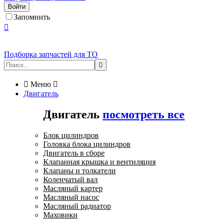
Войти
Запомнить

Подборка запчастей для ТО


Меню

Двигатель
Двигатель
посмотреть все
Блок цилиндров
Головка блока цилиндров
Двигатель в сборе
Клапанная крышка и вентиляция
Клапаны и толкатели
Коленчатый вал
Масляный картер
Масляный насос
Масляный радиатор
Маховики