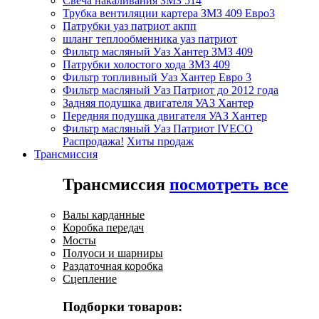
Свеча накаливания ЗМЗ 514
Трубка вентиляции картера ЗМЗ 409 Евро3
Патрубки уаз патриот акпп
шланг теплообменника уаз патриот
Фильтр масляный Уаз Хантер ЗМЗ 409
Патрубки холостого хода ЗМЗ 409
Фильтр топливный Уаз Хантер Евро 3
Фильтр масляный Уаз Патриот до 2012 года
Задняя подушка двигателя УАЗ Хантер
Передняя подушка двигателя УАЗ Хантер
Фильтр масляный Уаз Патриот IVECO
Распродажа!
Хиты продаж
Трансмиссия
Трансмиссия
посмотреть все
Валы карданные
Коробка передач
Мосты
Полуоси и шарниры
Раздаточная коробка
Сцепление
Подборки товаров: