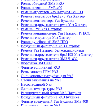
Ролик обводной ЗМЗ PRO
Ролик натяжной ЗМЗ 409
Ремень агрегатов Уаз Патриот IVECO
Ремень генератора 6рк1275 Уаз Хантер
Ремень вентилятора Уаз Буханка
Ремень гидроусилителя руля Уаз Хантер
Ремень ГУР Уаз Патриот
Ремень кондиционера Уаз Патриот IVECO
Ремень генератора Уаз Хантер
Ролик ручейковый ЗМЗ ПРО
Воздушный фильтр на УАЗ Патриот
Ремень Уаз Патриот без кондиционера
Ремень гидроусилителя 6рк1195 Уаз Хантер
Ремень гидроусилителя ЗМЗ 51432
Форсунка ЗМЗ 409
Фильтр топливный УАЗ
Ремкомплект ГРМ УАЗ
Силиконовые патрубки для УАЗ
Свечи зажигания на УАЗ
Насос водяной Уаз
Датчик температуры УАЗ
Расширительный бачок УАЗ Патриот
Воздушный фильтр на УАЗ Буханка
Фильтр воздушный Уаз Буханка ЗМЗ 409
Подушка двигателя УАЗ