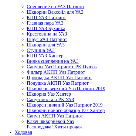
Сцепление на УАЗ Патриот
Шкворни Ваксойл для УАЗ
КПП УАЗ Патриот
Главная пара УАЗ
КПП УАЗ Буханка
Крестовина на УАЗ
Шрус УАЗ Патриот
Шкворни для УАЗ
Ступица УАЗ
КПП УАЗ Хантер
Вилка сцепления на УАЗ
Сапуны Уаз Патриот с РК Dymos
Фильтр АКПП Уаз Патриот
Прокладка АКПП Уаз Патриот
Подушка АКПП Уаз Патриот
Шкворень верхний Уаз Патриот 2019
Шкворня Уаз Хантер
Сапун моста и РК УАЗ
Шкворен нижний Уаз Патриот 2019
Шкворни нового образца Уаз Хантер
Сапун АКПП Уаз Патриот
Ключ шкворневой Уаз
Распродажа!
Хиты продаж
Ходовая