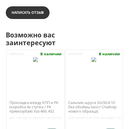
НАПИСАТЬ ОТЗЫВ
Возможно вас
заинтересуют
В наличии
В наличии
УМ004213
УМ005581
Прокладка между КПП и РК
Сальник шруса 32х50,4-10
(коробка 4х ступка / РК
без обоймы (мост Спайсер
прямозубая) Уаз 469, 452
нового образца)
(Антаресс) 469-1701203-10
(Уралэластомер) 3741-
469-1701203-10
0469-00-1701203-10
3741-2304071-01
3741-00-2304071-01
2304071-01