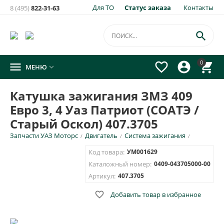
Для ТО
Статус заказа
Контакты
8 (495)
822-31-63

0




МЕНЮ

Катушка зажигания ЗМЗ 409
Евро 3, 4 Уаз Патриот (СОАТЭ /
Старый Оскол) 407.3705
Запчасти УАЗ Моторс
Двигатель
Система зажигания
/
/
/
Код товара:
УМ001629
Каталожный номер:
0409-043705000-00
Артикул:
407.3705

Добавить товар в избранное