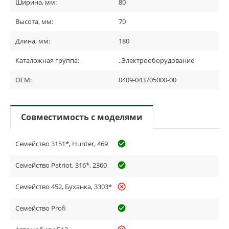
Ширина, мм:
80
Высота, мм:
70
Длина, мм:
180
Каталожная группа:
..Электрооборудование
OEM:
0409-043705000-00
Совместимость с моделями
Семейство 3151*, Hunter, 469
check_circle_outline
Семейство Patriot, 316*, 2360
check_circle_outline
Семейство 452, Буханка, 3303*
highlight_off
Семейство Profi
check_circle_outline