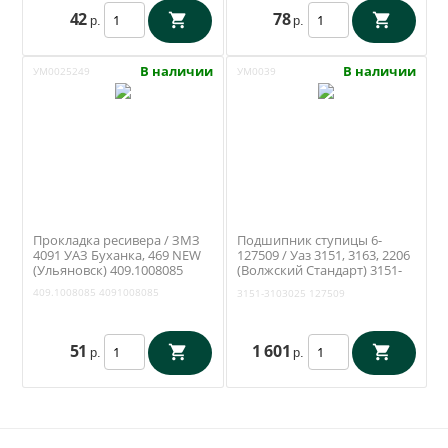
42
78
р.
р.
В наличии
В наличии
УМ0025249
УМ0039
Прокладка ресивера / ЗМЗ
Подшипник ступицы 6-
4091 УАЗ Буханка, 469 NEW
127509 / Уаз 3151, 3163, 2206
(Ульяновск) 409.1008085
(Волжский Стандарт) 3151-
3103025
409.1008085
4091008085
3151-3103025
127509
51
1 601
р.
р.