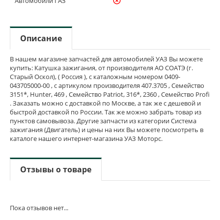
Автомобили ГАЗ
highlight_off
Описание
В нашем магазине запчастей для автомобилей УАЗ Вы можете
купить: Катушка зажигания, от производителя АО СОАТЭ (г.
Старый Оскол), ( Россия ), с каталожным номером 0409-
043705000-00 , с артикулом производителя 407.3705 , Семейство
3151*, Hunter, 469 , Семейство Patriot, 316*, 2360 , Семейство Profi
. Заказать можно с доставкой по Москве, а так же с дешевой и
быстрой доставкой по России. Так же можно забрать товар из
пунктов самовывоза. Другие запчасти из категории Система
зажигания (Двигатель) и цены на них Вы можете посмотреть в
каталоге нашего интернет-магазина УАЗ Моторс.
Отзывы о товаре
Пока отзывов нет...