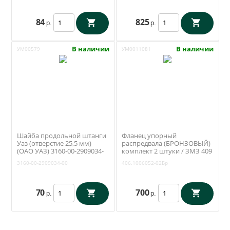
84
825
р.
р.
В наличии
В наличии
УМ00579
УМ0011081
Шайба продольной штанги
Фланец упорный
Уаз (отверстие 25,5 мм)
распредвала (БРОНЗОВЫЙ)
(ОАО УАЗ) 3160-00-2909034-
комплект 2 штуки / ЗМЗ 409
00
(БонТрейд)
3160-00-2909034-00
406.1006052-02Бр
70
700
р.
р.