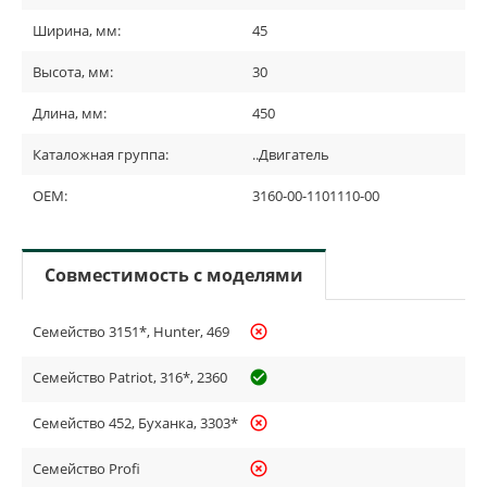
Ширина, мм:
45
Высота, мм:
30
Длина, мм:
450
Каталожная группа:
..Двигатель
OEM:
3160-00-1101110-00
Совместимость с моделями
Семейство 3151*, Hunter, 469
highlight_off
Семейство Patriot, 316*, 2360
check_circle_outline
Семейство 452, Буханка, 3303*
highlight_off
Семейство Profi
highlight_off