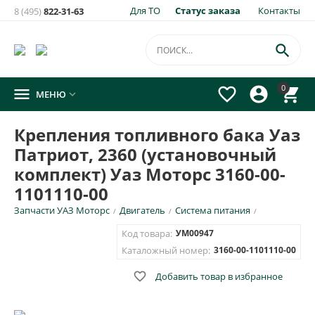
Для ТО
Статус заказа
Контакты
8 (495)
822-31-63

0




МЕНЮ

Крепления топливного бака Уаз
Патриот, 2360 (установочный
комплект) Уаз Моторс 3160-00-
1101110-00
Запчасти УАЗ Моторс
Двигатель
Система питания
/
/
/
Код товара:
УМ00947
Каталожный номер:
3160-00-1101110-00

Добавить товар в избранное