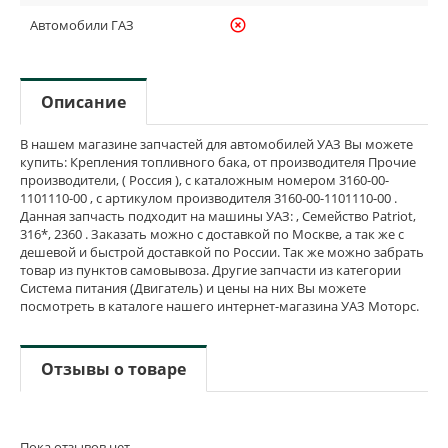
Автомобили ГАЗ
highlight_off
Описание
В нашем магазине запчастей для автомобилей УАЗ Вы можете
купить: Крепления топливного бака, от производителя Прочие
производители, ( Россия ), с каталожным номером 3160-00-
1101110-00 , с артикулом производителя 3160-00-1101110-00 .
Данная запчасть подходит на машины УАЗ: , Семейство Patriot,
316*, 2360 . Заказать можно с доставкой по Москве, а так же с
дешевой и быстрой доставкой по России. Так же можно забрать
товар из пунктов самовывоза. Другие запчасти из категории
Система питания (Двигатель) и цены на них Вы можете
посмотреть в каталоге нашего интернет-магазина УАЗ Моторс.
Отзывы о товаре
Пока отзывов нет...