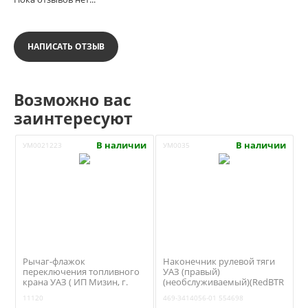
НАПИСАТЬ ОТЗЫВ
Возможно вас
заинтересуют
В наличии
В наличии
УМ0021223
УМ0035
Рычаг-флажок
Наконечник рулевой тяги
переключения топливного
УАЗ (правый)
крана УАЗ ( ИП Мизин, г.
(необслуживаемый)(RedBTR
Ульяновск)
554698)469-3414056-01
11120
469-3414056-01
554698