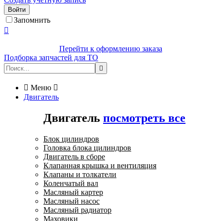
Войти
Запомнить

Перейти к оформлению заказа
Подборка запчастей для ТО


Меню

Двигатель
Двигатель
посмотреть все
Блок цилиндров
Головка блока цилиндров
Двигатель в сборе
Клапанная крышка и вентиляция
Клапаны и толкатели
Коленчатый вал
Масляный картер
Масляный насос
Масляный радиатор
Маховики