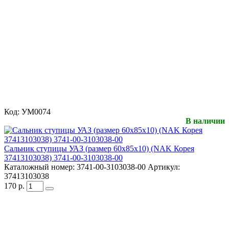
Код:
УМ0074
В наличии
Сальник ступицы УАЗ (размер 60х85х10) (NAK Корея
37413103038) 3741-00-3103038-00
Каталожный номер:
3741-00-3103038-00
Артикул:
37413103038
170
р.