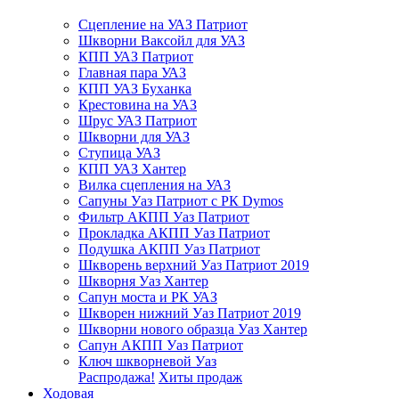
Сцепление на УАЗ Патриот
Шкворни Ваксойл для УАЗ
КПП УАЗ Патриот
Главная пара УАЗ
КПП УАЗ Буханка
Крестовина на УАЗ
Шрус УАЗ Патриот
Шкворни для УАЗ
Ступица УАЗ
КПП УАЗ Хантер
Вилка сцепления на УАЗ
Сапуны Уаз Патриот с РК Dymos
Фильтр АКПП Уаз Патриот
Прокладка АКПП Уаз Патриот
Подушка АКПП Уаз Патриот
Шкворень верхний Уаз Патриот 2019
Шкворня Уаз Хантер
Сапун моста и РК УАЗ
Шкворен нижний Уаз Патриот 2019
Шкворни нового образца Уаз Хантер
Сапун АКПП Уаз Патриот
Ключ шкворневой Уаз
Распродажа!
Хиты продаж
Ходовая