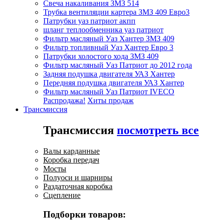
Свеча накаливания ЗМЗ 514
Трубка вентиляции картера ЗМЗ 409 Евро3
Патрубки уаз патриот акпп
шланг теплообменника уаз патриот
Фильтр масляный Уаз Хантер ЗМЗ 409
Фильтр топливный Уаз Хантер Евро 3
Патрубки холостого хода ЗМЗ 409
Фильтр масляный Уаз Патриот до 2012 года
Задняя подушка двигателя УАЗ Хантер
Передняя подушка двигателя УАЗ Хантер
Фильтр масляный Уаз Патриот IVECO
Распродажа!
Хиты продаж
Трансмиссия
Трансмиссия
посмотреть все
Валы карданные
Коробка передач
Мосты
Полуоси и шарниры
Раздаточная коробка
Сцепление
Подборки товаров: