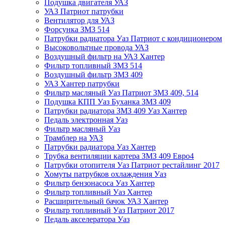
Подушка двигателя УАЗ
УАЗ Патриот патрубки
Вентилятор для УАЗ
Форсунка ЗМЗ 514
Патрубки радиатора Уаз Патриот с кондиционером
Высоковольтные провода УАЗ
Воздушный фильтр на УАЗ Хантер
Фильтр топливный ЗМЗ 514
Воздушный фильтр ЗМЗ 409
УАЗ Хантер патрубки
Фильтр масляный Уаз Патриот ЗМЗ 409, 514
Подушка КПП Уаз Буханка ЗМЗ 409
Патрубки радиатора ЗМЗ 409 Уаз Хантер
Педаль электронная Уаз
Фильтр масляный Уаз
Трамблер на УАЗ
Патрубки радиатора Уаз Хантер
Трубка вентиляции картера ЗМЗ 409 Евро4
Патрубки отопителя Уаз Патриот рестайлинг 2017
Хомуты патрубков охлаждения Уаз
Фильтр бензонасоса Уаз Хантер
Фильтр топливный Уаз Хантер
Расширительный бачок УАЗ Хантер
Фильтр топливный Уаз Патриот 2017
Педаль акселератора Уаз