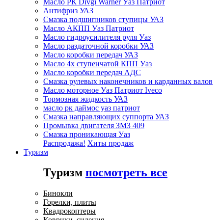
Масло РК Divgi Warner Уаз Патриот
Антифриз УАЗ
Смазка подшипников ступицы УАЗ
Масло АКПП Уаз Патриот
Масло гидроусилителя руля Уаз
Масло раздаточной коробки УАЗ
Масло коробки передач УАЗ
Масло 4х ступенчатой КПП Уаз
Масло коробки передач АДС
Смазка рулевых наконечников и карданных валов
Масло моторное Уаз Патриот Iveco
Тормозная жидкость УАЗ
масло рк даймос уаз патриот
Смазка направляющих суппорта УАЗ
Промывка двигателя ЗМЗ 409
Смазка проникающая Уаз
Распродажа!
Хиты продаж
Туризм
Туризм
посмотреть все
Бинокли
Горелки, плиты
Квадрокоптеры
Коврики, сидения