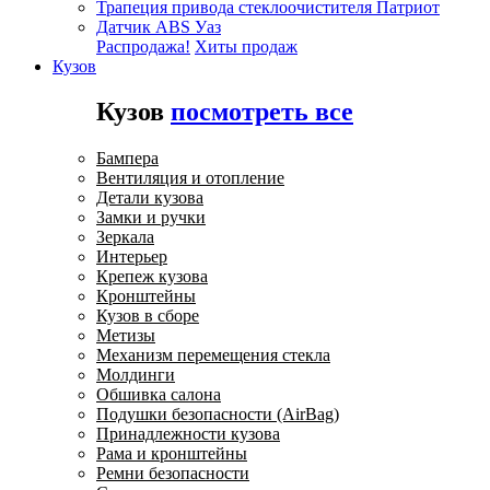
Трапеция привода стеклоочистителя Патриот
Датчик ABS Уаз
Распродажа!
Хиты продаж
Кузов
Кузов
посмотреть все
Бампера
Вентиляция и отопление
Детали кузова
Замки и ручки
Зеркала
Интерьер
Крепеж кузова
Кронштейны
Кузов в сборе
Метизы
Механизм перемещения стекла
Молдинги
Обшивка салона
Подушки безопасности (AirBag)
Принадлежности кузова
Рама и кронштейны
Ремни безопасности