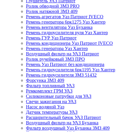
Глушитель УАЗ Патриот
Ролик обводной ЗМЗ PRO
Ролик натяжной ЗМЗ 409
Ремень агрегатов Уаз Патриот IVECO
Ремень генератора 6рк1275 Уаз Хантер
Ремень вентилятора Уаз Буханка
Ремень гидроусилителя руля Уаз Хантер
Ремень ГУР Уаз Патриот
Ремень кондиционера Уаз Патриот IVECO
Ремень генератора Уаз Хантер
Воздушный фильтр на УАЗ Патриот
Ролик ручейковый ЗМЗ ПРО
Ремень Уаз Патриот без кондиционера
Ремень гидроусилителя 6рк1195 Уаз Хантер
Ремень гидроусилителя ЗМЗ 51432
Форсунка ЗМЗ 409
Фильтр топливный УАЗ
Ремкомплект ГРМ УАЗ
Силиконовые патрубки для УАЗ
Свечи зажигания на УАЗ
Насос водяной Уаз
Датчик температуры УАЗ
Расширительный бачок УАЗ Патриот
Воздушный фильтр на УАЗ Буханка
Фильтр воздушный Уаз Буханка ЗМЗ 409