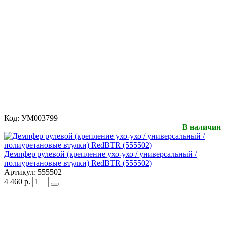
Код:
УМ003799
В наличии
Демпфер рулевой (крепление ухо-ухо / универсальный /
полиуретановые втулки) RedBTR (555502)
Артикул:
555502
4 460
р.