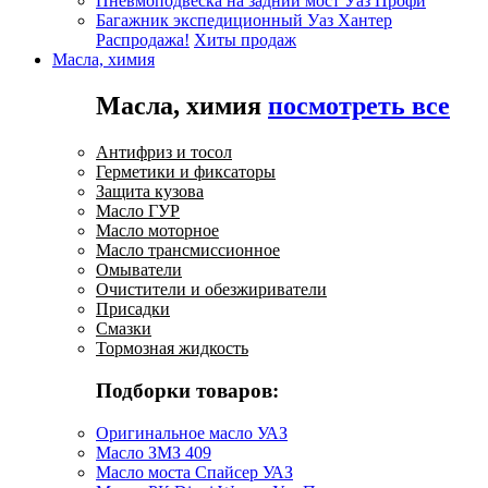
Пневмоподвеска на задний мост Уаз Профи
Багажник экспедиционный Уаз Хантер
Распродажа!
Хиты продаж
Масла, химия
Масла, химия
посмотреть все
Антифриз и тосол
Герметики и фиксаторы
Защита кузова
Масло ГУР
Масло моторное
Масло трансмиссионное
Омыватели
Очистители и обезжириватели
Присадки
Смазки
Тормозная жидкость
Подборки товаров:
Оригинальное масло УАЗ
Масло ЗМЗ 409
Масло моста Спайсер УАЗ