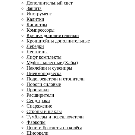
Дополнительный свет
Защита
Инструмент
Калитки
Канистры
Компрессоры
Крепеж дополнительный
Кронштейны дополнительные
Лебедки
Лестницы
Лифт комплекты
Муфты колесные (Хабы)
Наклейки и сувениры
Пневмоподвеска
Подогреватели и отопители
Пороги силовые
Проставки
Расширители
Сенд траки
Снаряжение
Стропы и шаклы
Тумблеры и переключатели
Фаркопы
Цепи и браслеты на колёса
Шноркели