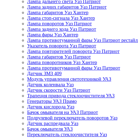
Лампа дальнего света Уаз Патриот
Лампа задних габаритов Уаз Патриот
Лампа габаритов Уаз Хантер
Лампа стоп-сигнала Уаз Хантер
Лампа поворотов Уаз Патриот
Лампа заднего хода Уаз Патриот
Лампа фары Уаз Хантер
Лампа противотуманной фары Уаз Патриот рестай
Указатель поворота Уаз Патриот
Лампа повторителей поворота Уаз Патриот
Лампа габаритов Уаз Патриот
Лампа поворотников Уаз Хантер
Лампа противотуманной фары Уаз Патриот
Датчик ЗМЗ 409
Модуль управления светотехникой УАЗ
Датчик коленвала Уаз
Датчик скорости Уаз Патриот
Трапеция привода стеклоочистителя УАЗ
Генераторы УАЗ Прамо
Датчик кислорода Уаз
Бачок омывателя на УАЗ Патриот
Подрулевой переключатель поворотов Уаз
Датчик распредвала Уаз
Бачок омывателя УАЗ
Переключатель стеклоочистителя Уаз