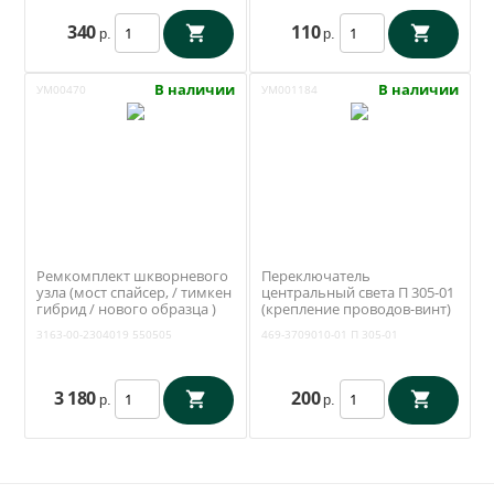
340
110
р.
р.
В наличии
В наличии
УМ00470
УМ001184
Ремкомплект шкворневого
Переключатель
узла (мост спайсер, / тимкен
центральный света П 305-01
гибрид / нового образца )
(крепление проводов-винт)
(вкладыши, шкворни,
(Освар Вязники) 469-
3163-00-2304019
550505
469-3709010-01
П 305-01
шкворневой ключ) (RedBTR)
3709010-01
3163-2304019-01
3 180
200
р.
р.