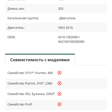
Длина, мм:
320
Каталожная группа:
..Двигатель
Двигатель:
УМЗ 4216
OEM:
4216.1002060 /
042160100206000
Совместимость с моделями
Семейство 3151*, Hunter, 469
highlight_off
Семейство Patriot, 316*, 2360
highlight_off
Семейство 452, Буханка, 3303*
highlight_off
Семейство Profi
highlight_off