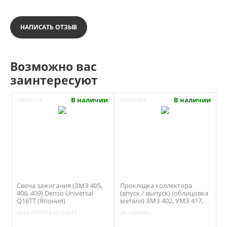
НАПИСАТЬ ОТЗЫВ
Возможно вас
заинтересуют
В наличии
В наличии
УМ002155
УМ002985
Свеча зажигания (ЗМЗ 405,
Прокладка коллектора
406, 409) Denso Universal
(впуск / выпуск) (облицовка
Q16TT (Япония)
металл) ЗМЗ 402, УМЗ 417,
4052.3707010-10
421 (Антаресс / Ульяновск)
4052.3707010-10
Q16TT
24.1008080
24.1008080