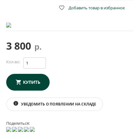

Добавить товар в избранное
3 800
р.
Кол-во:
КУПИТЬ
info
УВЕДОМИТЬ О ПОЯВЛЕНИИ НА СКЛАДЕ
Поделиться: