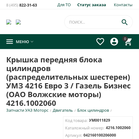
Для ТО
Статус заказа
Контакты
8 (495)
822-31-63
×
Уведомить о появлении на складе
товара:

Крышка передняя блока цилиндров (распределительных
0




МЕНЮ

шестерен) УМЗ 4216 Евро 3 / Газель Бизнес (ОАО Волжские
моторы) 4216.1002060
Крышка передняя блока
Укажите e-mail и\или номер телефона для SMS уведомления.
цилиндров
E-mail для уведомления письмом
(распределительных шестерен)
УМЗ 4216 Евро 3 / Газель Бизнес
(ОАО Волжские моторы)
Номер телефона для SMS уведомления
4216.1002060
Запчасти УАЗ Моторс
Двигатель
Блок цилиндров
/
/
/
Код товара:
УМ0011829
Каталожный номер:
4216.1002060
ОТПРАВИТЬ
Артикул:
042160100206000