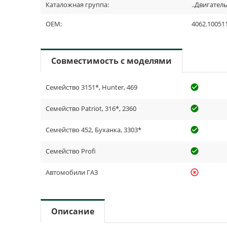
Каталожная группа:
..Двигател
OEM:
4062.10051
Совместимость с моделями
Семейство 3151*, Hunter, 469
check_cir
Семейство Patriot, 316*, 2360
check_cir
Семейство 452, Буханка, 3303*
check_cir
Семейство Profi
check_cir
Автомобили ГАЗ
highlight_off
Описание