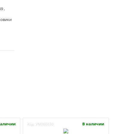
9 ,
ховики
наличии
В наличии
Код:
УМ006630