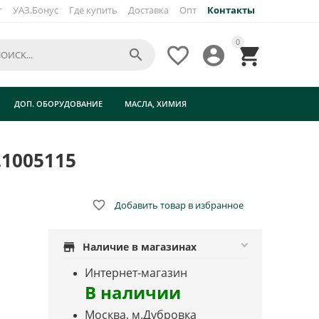
г
УАЗ.Бонус
Где купить
Доставка
Опт
Контакты
0




ДОП. ОБОРУДОВАНИЕ
МАСЛА, ХИМИЯ
.1005115

Добавить товар в избранное
store
Наличие в магазинах
Интернет-магазин
В наличии
Москва, м.Дубровка