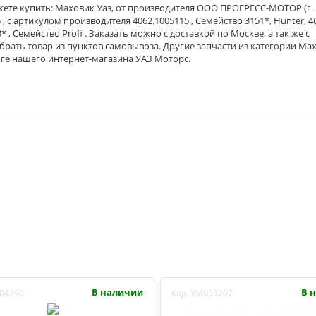
ете купить: Маховик Уаз, от производителя ООО ПРОГРЕСС-МОТОР (г.
, с артикулом производителя 4062.1005115 , Семейство 3151*, Hunter, 46
3* , Семейство Profi . Заказать можно с доставкой по Москве, а так же с
брать товар из пунктов самовывоза. Другие запчасти из категории Ма
оге нашего интернет-магазина УАЗ Моторс.
В наличии
В 
04290
Код:
УМ003207