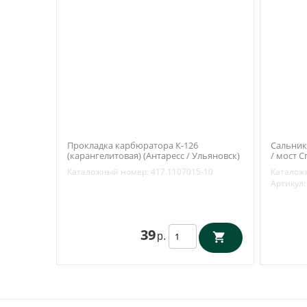
Прокладка карбюратора К-126
Сальник
(карангелитовая) (Антаресс / Ульяновск)
/ мост С
417.1107015-10
Патриот,
Каталожный номер:
417.1107015-10
Каталож
2304045
Артикул:
39
р.