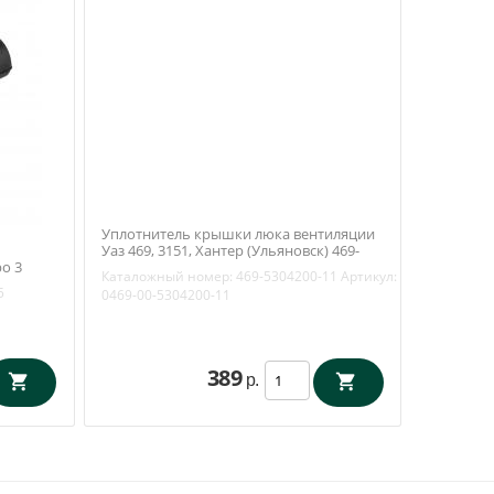
Уплотнитель крышки люка вентиляции
Уаз 469, 3151, Хантер (Ульяновск) 469-
о 3
5304200-11
Каталожный номер:
469-5304200-11
Артикул:
5
0469-00-5304200-11
389
р.