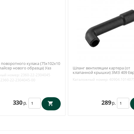
 поворотного кулака (75х102х10
пайсер нового образца) Уаз
Шланг вентиляции картера (от
 Профи (ОАО УАЗ) 2360-22-
клапанной крышки) ЗМЗ 409 Евр
ный номер:
2360-22-2304045
(Ярославль) 40904.1014075
Каталожный номер:
40904.101407
2360-22-2304045-00
330
289
р.
р.