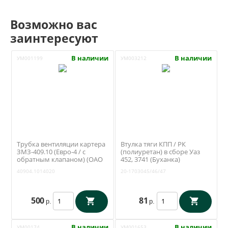
Возможно вас
заинтересуют
В наличии
В наличии
УМ001199
УМ003212
Трубка вентиляции картера
Втулка тяги КПП / РК
ЗМЗ-409.10 (Евро-4 / с
(полиуретан) в сборе Уаз
обратным клапаном) (ОАО
452, 3741 (Буханка)
ЗМЗ) 40904.1014020
(Ульяновск) 20-
40904.1014020
20-1703045/46/47
1703045/46/47
500
81
р.
р.
В наличии
В наличии
УМ00174
УМ001653