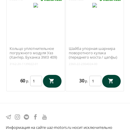
Кольцо уплотнительное
Шайба упорная шарнира
погружного модуля Уаз
поворотного кулака
(Хантер, Буханка ЗМЗ 409)
(переднего моста / цапфы)
(Патриот до 2017 года два
Уаз Профи, Патриот (ОАО
3162-20-1139022-01
2360-22-2304024-00
бака) (ОАО УАЗ) 3162-20-
УАЗ) 2360-22-2304024-00
1139022-01
60
30
р.
р.
Информация на сайте uaz-motors.ru носит исключительно