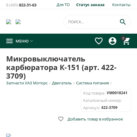
Для ТО
Статус заказа
Контакты
8 (495)
822-31-63
×
Уведомить о появлении на складе
товара:

Микровыключатель карбюратора К-151 (арт. 422-3709)
0




МЕНЮ

Укажите e-mail и\или номер телефона для SMS уведомления.
Микровыключатель
E-mail для уведомления письмом
карбюратора К-151 (арт. 422-
3709)
Номер телефона для SMS уведомления
Запчасти УАЗ Моторс
Двигатель
Система питания
/
/
/
Код товара:
УМ0018241
Каталожный номер:
Артикул:
422-3709
ОТПРАВИТЬ

Добавить товар в избранное