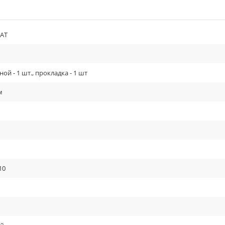
АТ
ой - 1 шт., прокладка - 1 шт
м
10
ь