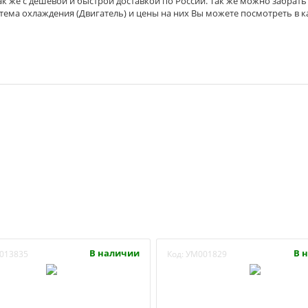
ак же с дешевой и быстрой доставкой по России. Так же можно забрать
стема охлаждения (Двигатель) и цены на них Вы можете посмотреть в к
В наличии
В 
013835
Код:
УМ001829