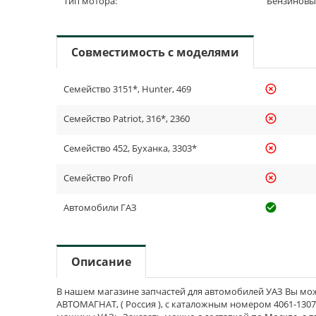
Тип мотора:
Бензинов
Совместимость с моделями
Семейство 3151*, Hunter, 469
highlight_off
Семейство Patriot, 316*, 2360
highlight_off
Семейство 452, Буханка, 3303*
highlight_off
Семейство Profi
highlight_off
Автомобили ГАЗ
check_cir
Описание
В нашем магазине запчастей для автомобилей УАЗ Вы мож
АВТОМАГНАТ, ( Россия ), с каталожным номером 4061-13070