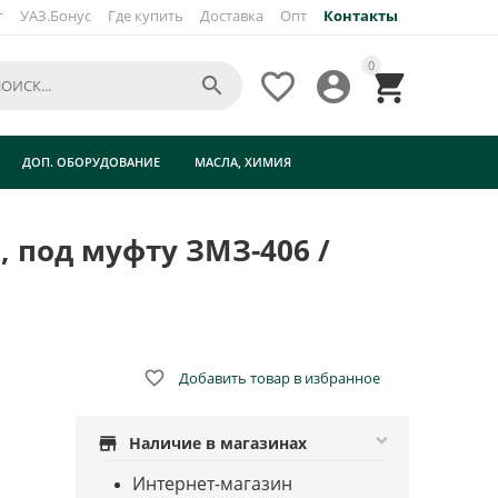
г
УАЗ.Бонус
Где купить
Доставка
Опт
Контакты
×
0




ДОП. ОБОРУДОВАНИЕ
МАСЛА, ХИМИЯ
, под муфту ЗМЗ-406 /

Добавить товар в избранное
store
Наличие в магазинах
Интернет-магазин