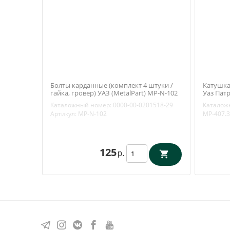
Болты карданные (комплект 4 штуки /
Катушка
гайка, гровер) УАЗ (MetalPart) МР-N-102
Уаз Патр
МР-407.
Каталожный номер:
0000-00-0201518-29
Каталож
Артикул:
МР-N-102
MP-407.
125
р.