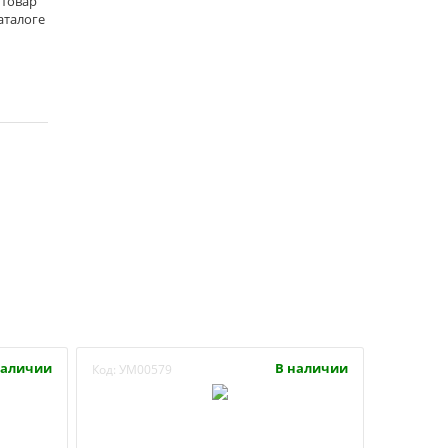
 товар
аталоге
наличии
В наличии
Код:
УМ00579