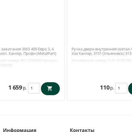
 зажигания ЗМЗ 409 Евро 3, 4
Ручка двери внутренняя (метал 
иот, Хантер, Профи (MetalPart)
Уаз Хантер, 3151 (Ульяновск) 315
3705000
6105180
ный номер:
407.3705000
Артикул:
Каталожный номер:
3151-6105180
3705000
1 659
110
р.
р.
Информация
Контакты