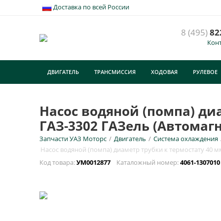
Доставка по всей России
8 (495)
82
Кон
Н
м
ДВИГАТЕЛЬ
ТРАНСМИССИЯ
ХОДОВАЯ
РУЛЕВОЕ
У
ТУРИЗМ
E
Насос водяной (помпа) диа
ГАЗ-3302 ГАЗель (Автомагн
Н
Запчасти УАЗ Моторс
/
Двигатель
/
Система охлаждения
Насос водяной (помпа) диаметр трубки к термостату 40 мм
Код товара:
УМ0012877
Каталожный номер:
4061-130701