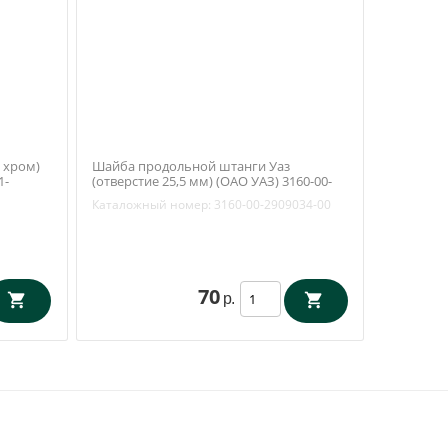
/ хром)
Шайба продольной штанги Уаз
1-
(отверстие 25,5 мм) (ОАО УАЗ) 3160-00-
2909034-00
Каталожный номер:
3160-00-2909034-00
70
р.