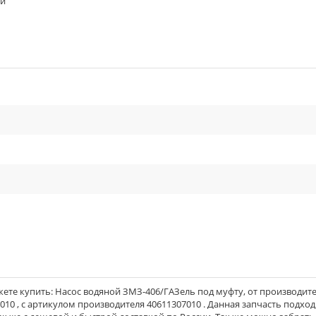
ый
cle_outline
ете купить: Насос водяной ЗМЗ-406/ГАЗель под муфту, от производит
10 , с артикулом производителя 40611307010 . Данная запчасть подход