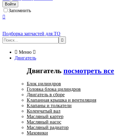
Войти
Запомнить

Подборка запчастей для ТО


Меню

Двигатель
Двигатель
посмотреть все
Блок цилиндров
Головка блока цилиндров
Двигатель в сборе
Клапанная крышка и вентиляция
Клапаны и толкатели
Коленчатый вал
Масляный картер
Масляный насос
Масляный радиатор
Маховики