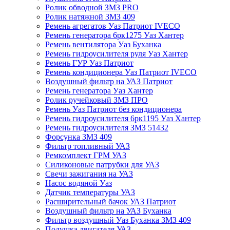
Ролик обводной ЗМЗ PRO
Ролик натяжной ЗМЗ 409
Ремень агрегатов Уаз Патриот IVECO
Ремень генератора 6рк1275 Уаз Хантер
Ремень вентилятора Уаз Буханка
Ремень гидроусилителя руля Уаз Хантер
Ремень ГУР Уаз Патриот
Ремень кондиционера Уаз Патриот IVECO
Воздушный фильтр на УАЗ Патриот
Ремень генератора Уаз Хантер
Ролик ручейковый ЗМЗ ПРО
Ремень Уаз Патриот без кондиционера
Ремень гидроусилителя 6рк1195 Уаз Хантер
Ремень гидроусилителя ЗМЗ 51432
Форсунка ЗМЗ 409
Фильтр топливный УАЗ
Ремкомплект ГРМ УАЗ
Силиконовые патрубки для УАЗ
Свечи зажигания на УАЗ
Насос водяной Уаз
Датчик температуры УАЗ
Расширительный бачок УАЗ Патриот
Воздушный фильтр на УАЗ Буханка
Фильтр воздушный Уаз Буханка ЗМЗ 409
Подушка двигателя УАЗ