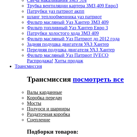
Свеча накаливания ЗМЗ 514
Трубка вентиляции картера ЗМЗ 409 Евро3
Патрубки уаз патриот акпп
шланг теплообменника уаз патриот
Фильтр масляный Уаз Хантер ЗМЗ 409
Фильтр топливный Уаз Хантер Евро 3
Патрубки холостого хода ЗМЗ 409
Фильтр масляный Уаз Патриот до 2012 года
Задняя подушка двигателя УАЗ Хантер
Передняя подушка двигателя УАЗ Хантер
Фильтр масляный Уаз Патриот IVECO
Распродажа!
Хиты продаж
Трансмиссия
Трансмиссия
посмотреть все
Валы карданные
Коробка передач
Мосты
Полуоси и шарниры
Раздаточная коробка
Сцепление
Подборки товаров: