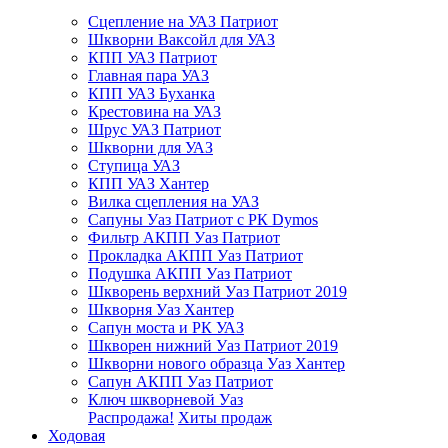
Сцепление на УАЗ Патриот
Шкворни Ваксойл для УАЗ
КПП УАЗ Патриот
Главная пара УАЗ
КПП УАЗ Буханка
Крестовина на УАЗ
Шрус УАЗ Патриот
Шкворни для УАЗ
Ступица УАЗ
КПП УАЗ Хантер
Вилка сцепления на УАЗ
Сапуны Уаз Патриот с РК Dymos
Фильтр АКПП Уаз Патриот
Прокладка АКПП Уаз Патриот
Подушка АКПП Уаз Патриот
Шкворень верхний Уаз Патриот 2019
Шкворня Уаз Хантер
Сапун моста и РК УАЗ
Шкворен нижний Уаз Патриот 2019
Шкворни нового образца Уаз Хантер
Сапун АКПП Уаз Патриот
Ключ шкворневой Уаз
Распродажа!
Хиты продаж
Ходовая