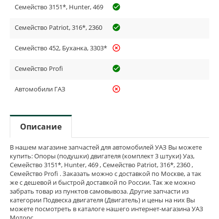
Семейство 3151*, Hunter, 469
check_circle_outline
Семейство Patriot, 316*, 2360
check_circle_outline
Семейство 452, Буханка, 3303*
highlight_off
Семейство Profi
check_circle_outline
Автомобили ГАЗ
highlight_off
Описание
В нашем магазине запчастей для автомобилей УАЗ Вы можете
купить: Опоры (подушки) двигателя (комплект 3 штуки) Уаз,
Семейство 3151*, Hunter, 469 , Семейство Patriot, 316*, 2360 ,
Семейство Profi . Заказать можно с доставкой по Москве, а так
же с дешевой и быстрой доставкой по России. Так же можно
забрать товар из пунктов самовывоза. Другие запчасти из
категории Подвеска двигателя (Двигатель) и цены на них Вы
можете посмотреть в каталоге нашего интернет-магазина УАЗ
Моторс.