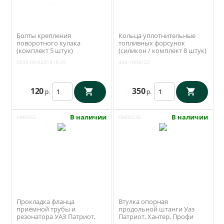
Болты крепления
Кольца уплотнительные
поворотного кулака
топливных форсунок
(комплект 5 штук)
(силикон / комплект 8 штук)
(Автонормаль) 0000-00-
ЗМЗ 409 (Rosteco) 406-
0000-00-0201518-29
406-1004122
0201518-29
1004122
120
350
р.
р.
В наличии
В наличии
УМ0053
УМ00236
Прокладка фланца
Втулка опорная
приемной трубы и
продольной штанги Уаз
резонатора УАЗ Патриот,
Патриот, Хантер, Профи