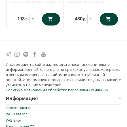
Хантер (ЗМЗ 409, 514)
(Полиуретан Новосибирск
3160-20-1203088
31602-1203088-105
3160-2909033
14-11-005-G
облицовка метал (Квадратис
14-11-005-G) 3160-2909033
Воронеж) 3160-20-1203088
118
480
р.
р.
Информация на сайте uaz-motors.ru носит исключительно
информационный характер и ни при каких условиях материалы
и цены, размещенные на сайте, не являются публичной
офертой. Информацию о товарах, их наличие и цены вы можете
уточнить у наших менеджеров.
Политика в отношении обработки персональных данных
Информация
Оплата заказа
УАЗ.Каталог
УАЗ.Блог
Запчасти для ТО