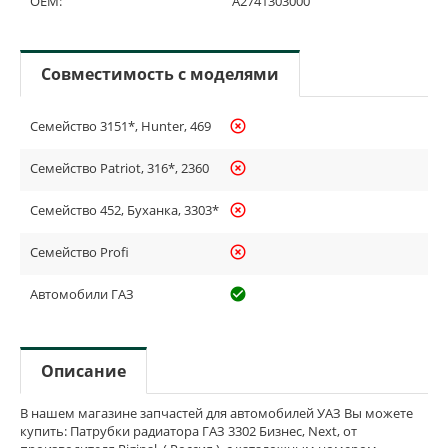
OEM:
А2741303000
Совместимость с моделями
Семейство 3151*, Hunter, 469
highlight_off
Семейство Patriot, 316*, 2360
highlight_off
Семейство 452, Буханка, 3303*
highlight_off
Семейство Profi
highlight_off
Автомобили ГАЗ
check_circle_outline
Описание
В нашем магазине запчастей для автомобилей УАЗ Вы можете
купить: Патрубки радиатора ГАЗ 3302 Бизнес, Next, от