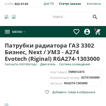
Для ТО
Статус заказа
Контакты
8 (495)
822-31-63
×
Уведомить о появлении на складе
товара:

Патрубки радиатора ГАЗ 3302 Бизнес, Next / УМЗ - А274
0




МЕНЮ

Evotech (Riginal) RGA274-1303000
Укажите e-mail и\или номер телефона для SMS уведомления.
Патрубки радиатора ГАЗ 3302
Бизнес, Next / УМЗ - А274
E-mail для уведомления письмом
Evotech (Riginal) RGA274-1303000
Запчасти УАЗ Моторс
Двигатель
Система охлаждения
/
/
/
Номер телефона для SMS уведомления
Код товара:
УМ0012473
Каталожный номер:
А2741303000
Артикул:
RGA274-1303000

Добавить товар в избранное
ОТПРАВИТЬ