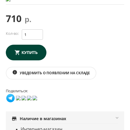
710
р.
Кол-во:
КУПИТЬ
info
УВЕДОМИТЬ О ПОЯВЛЕНИИ НА СКЛАДЕ
Поделиться:
store
Наличие в магазинах
Интернет-магазин