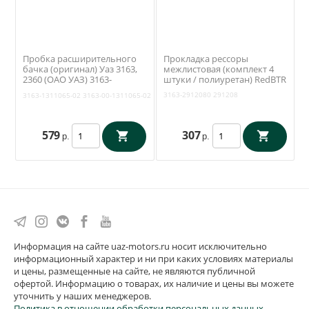
Пробка расширительного
Прокладка рессоры
бачка (оригинал) Уаз 3163,
межлистовая (комплект 4
2360 (ОАО УАЗ) 3163-
штуки / полиуретан) RedBTR
1311065-02
3163-2912080
291208
3163-1311065-02
3163-00-1311065-02
579
307
р.
р.
Информация на сайте uaz-motors.ru носит исключительно
информационный характер и ни при каких условиях материалы
и цены, размещенные на сайте, не являются публичной
офертой. Информацию о товарах, их наличие и цены вы можете
уточнить у наших менеджеров.
Политика в отношении обработки персональных данных