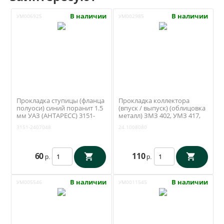
В наличии
В наличии
УМ006925
УМ002985
Прокладка ступицы (фланца
Прокладка коллектора
полуоси) синий поранит 1.5
(впуск / выпуск) (облицовка
мм УАЗ (АНТАРЕСС) 3151-
металл) ЗМЗ 402, УМЗ 417,
2407048
421 (Антаресс / Ульяновск)
3151-2407048
24.1008080
24.1008080
60
110
р.
р.
В наличии
В наличии
УМ005546
УМ0011545