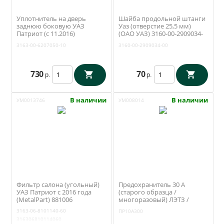
Уплотнитель на дверь
Шайба продольной штанги
заднюю боковую УАЗ
Уаз (отверстие 25,5 мм)
Патриот (с 11.2016)
(ОАО УАЗ) 3160-00-2909034-
(Уралэластотехника /
00
3163-00-6207050-10
3160-00-2909034-00
Екатеринбург) 3163-00-
6207050-10
730
70
р.
р.
В наличии
В наличии
УМ0013746
УМ008014
Фильтр салона (угольный)
Предохранитель 30 А
УАЗ Патриот с 2016 года
(старого образца /
(MetalPart) 881006
многоразовый) ЛЭТЗ /
ПР10А300
3163-06-8101140-60
ПР10А300
316306810114060