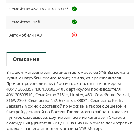
Семейство 452, Буханка, 3303*
check_circle_outline
Семейство Profi
check_circle_outline
Автомобили ГАЗ
highlight_off
Описание
В нашем магазине запчастей для автомобилей УАЗ Вы можете
купить: Патрубки (силиконовые) помпа, от производителя
Прочие производители, ( Россия ), с каталожным номером
4061.1306035 / 406.1306035-10 , с артикулом производителя
406130603510 , Семейство 3151*, Hunter, 469 , Семейство Patriot,
316*, 2360 , Семейство 452, Буханка, 3303* , Семейство Profi .
Заказать можно с доставкой по Москве, а так же с дешевой и
быстрой доставкой по России. Так же можно забрать товар из
пунктов самовывоза. Другие запчасти из категории Система
охлаждения (Двигатель) и цены на них Вы можете посмотреть в
каталоге нашего интернет-магазина УАЗ Моторс.