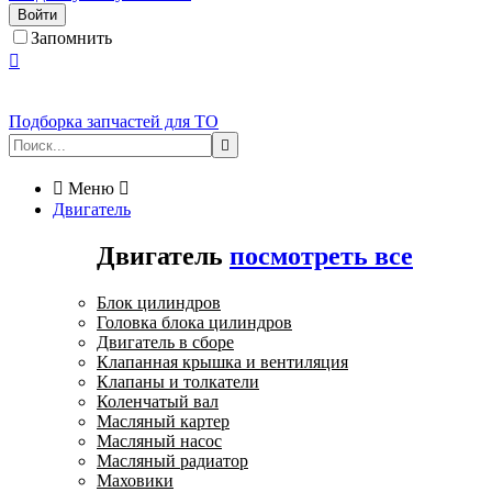
Войти
Запомнить

Подборка запчастей для ТО


Меню

Двигатель
Двигатель
посмотреть все
Блок цилиндров
Головка блока цилиндров
Двигатель в сборе
Клапанная крышка и вентиляция
Клапаны и толкатели
Коленчатый вал
Масляный картер
Масляный насос
Масляный радиатор
Маховики