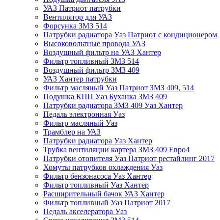
УАЗ Патриот патрубки
Вентилятор для УАЗ
Форсунка ЗМЗ 514
Патрубки радиатора Уаз Патриот с кондиционером
Высоковольтные провода УАЗ
Воздушный фильтр на УАЗ Хантер
Фильтр топливный ЗМЗ 514
Воздушный фильтр ЗМЗ 409
УАЗ Хантер патрубки
Фильтр масляный Уаз Патриот ЗМЗ 409, 514
Подушка КПП Уаз Буханка ЗМЗ 409
Патрубки радиатора ЗМЗ 409 Уаз Хантер
Педаль электронная Уаз
Фильтр масляный Уаз
Трамблер на УАЗ
Патрубки радиатора Уаз Хантер
Трубка вентиляции картера ЗМЗ 409 Евро4
Патрубки отопителя Уаз Патриот рестайлинг 2017
Хомуты патрубков охлаждения Уаз
Фильтр бензонасоса Уаз Хантер
Фильтр топливный Уаз Хантер
Расширительный бачок УАЗ Хантер
Фильтр топливный Уаз Патриот 2017
Педаль акселератора Уаз