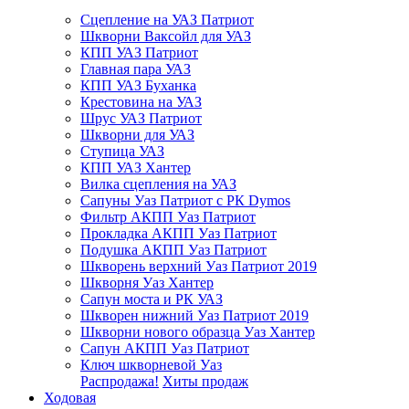
Сцепление на УАЗ Патриот
Шкворни Ваксойл для УАЗ
КПП УАЗ Патриот
Главная пара УАЗ
КПП УАЗ Буханка
Крестовина на УАЗ
Шрус УАЗ Патриот
Шкворни для УАЗ
Ступица УАЗ
КПП УАЗ Хантер
Вилка сцепления на УАЗ
Сапуны Уаз Патриот с РК Dymos
Фильтр АКПП Уаз Патриот
Прокладка АКПП Уаз Патриот
Подушка АКПП Уаз Патриот
Шкворень верхний Уаз Патриот 2019
Шкворня Уаз Хантер
Сапун моста и РК УАЗ
Шкворен нижний Уаз Патриот 2019
Шкворни нового образца Уаз Хантер
Сапун АКПП Уаз Патриот
Ключ шкворневой Уаз
Распродажа!
Хиты продаж
Ходовая