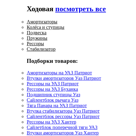
Ходовая
посмотреть все
Амортизаторы
Колёса и ступицы
Подвеска
Пружины
Рессоры
Стабилизатор
Подборки товаров:
Амортизаторы на УАЗ Патриот
Втулки амортизаторов Уаз Патриот
Рессоры на УАЗ Патриот
Рессоры на УАЗ Буханка
Подшипник ступицы Уаз
Сайлентблок рычага Уаз
Тяга Панара на УАЗ Патриот
Втулка стабилизатора Уаз Патриот
Сайлентблок рессоры Уаз Патриот
Рессоры на УАЗ Хантер
Сайлетблок поперечной тяги УАЗ
Втулки амортизаторов Уаз Хантер