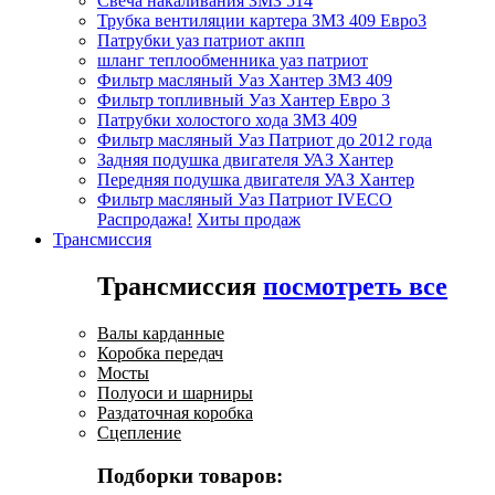
Свеча накаливания ЗМЗ 514
Трубка вентиляции картера ЗМЗ 409 Евро3
Патрубки уаз патриот акпп
шланг теплообменника уаз патриот
Фильтр масляный Уаз Хантер ЗМЗ 409
Фильтр топливный Уаз Хантер Евро 3
Патрубки холостого хода ЗМЗ 409
Фильтр масляный Уаз Патриот до 2012 года
Задняя подушка двигателя УАЗ Хантер
Передняя подушка двигателя УАЗ Хантер
Фильтр масляный Уаз Патриот IVECO
Распродажа!
Хиты продаж
Трансмиссия
Трансмиссия
посмотреть все
Валы карданные
Коробка передач
Мосты
Полуоси и шарниры
Раздаточная коробка
Сцепление
Подборки товаров: