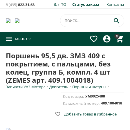
Для ТО
Статус заказа
Контакты
8 (495)
822-31-63
×
Уведомить о появлении на складе
товара:

Поршень 95,5 дв. ЗМЗ 409 с покрытием, с пальцами, без
0




МЕНЮ

колец, группа Б, компл. 4 шт (ZEMES арт. 409.1004018)
Укажите e-mail и\или номер телефона для SMS уведомления.
Поршень 95,5 дв. ЗМЗ 409 с
покрытием, с пальцами, без
E-mail для уведомления письмом
колец, группа Б, компл. 4 шт
(ZEMES арт. 409.1004018)
Номер телефона для SMS уведомления
Запчасти УАЗ Моторс
Двигатель
Поршни и шатуны
/
/
/
Код товара:
УМ0025488
Каталожный номер:
409.1004018

Добавить товар в избранное
ОТПРАВИТЬ