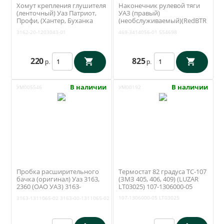
Хомут крепления глушителя
Наконечник рулевой тяги
(ленточный) Уаз Патриот,
УАЗ (правый)
Профи, (Хантер, Буханка
(необслуживаемый)(RedBTR
ЗМЗ 409) (ОАО УАЗ) 3162-20-
554698)469-3414056-01
3162-20-1203043-01
469-3414056-01
554698
1203043-01
220
825
р.
р.
В наличии
В наличии
УМ005546
УМ00192
Пробка расширительного
Термостат 82 градуса ТС-107
бачка (оригинал) Уаз 3163,
(ЗМЗ 405, 406, 409) (LUZAR
2360 (ОАО УАЗ) 3163-
LT03025) 107-1306000-05
1311065-02
107-1306000-05
LT03025
3163-1311065-02
3163-00-1311065-02