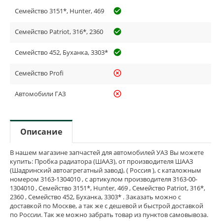
Семейство 3151*, Hunter, 469
check_circle_outline
Семейство Patriot, 316*, 2360
check_circle_outline
Семейство 452, Буханка, 3303*
check_circle_outline
Семейство Profi
highlight_off
Автомобили ГАЗ
highlight_off
Описание
В нашем магазине запчастей для автомобилей УАЗ Вы можете
купить: Пробка радиатора (ШААЗ), от производителя ШААЗ
(Шадринский автоагрегатный завод), ( Россия ), с каталожным
номером 3163-1304010 , с артикулом производителя 3163-00-
1304010 , Семейство 3151*, Hunter, 469 , Семейство Patriot, 316*,
2360 , Семейство 452, Буханка, 3303* . Заказать можно с
доставкой по Москве, а так же с дешевой и быстрой доставкой
по России. Так же можно забрать товар из пунктов самовывоза.