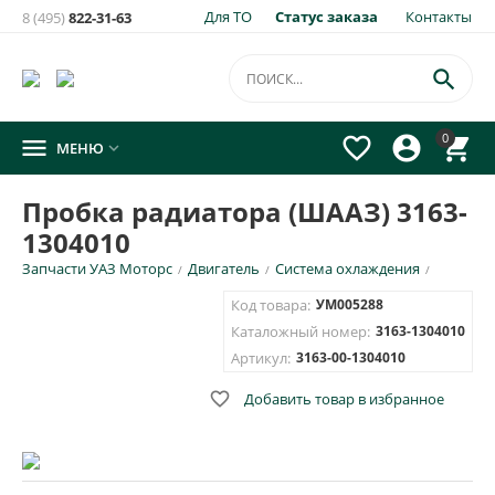
Для ТО
Статус заказа
Контакты
8 (495)
822-31-63
×
Уведомить о появлении на складе
товара:

Пробка радиатора (ШААЗ) 3163-1304010
0




МЕНЮ

Укажите e-mail и\или номер телефона для SMS уведомления.
Пробка радиатора (ШААЗ) 3163-
E-mail для уведомления письмом
1304010
Запчасти УАЗ Моторс
Двигатель
Система охлаждения
/
/
/
Номер телефона для SMS уведомления
Код товара:
УМ005288
Каталожный номер:
3163-1304010
Артикул:
3163-00-1304010

Добавить товар в избранное
ОТПРАВИТЬ