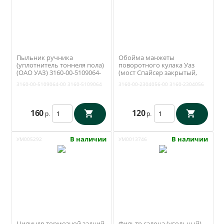
Пыльник ручника
Обойма манжеты
(уплотнитель тоннеля пола)
поворотного кулака Уаз
(ОАО УАЗ) 3160-00-5109064-
(мост Спайсер закрытый,
00
Тимкен гибридный) (ОАО
3160-00-5109064-00
3160-5109064
3160-00-2304056-00
3160-2304056
УАЗ) 3160-00-2304056-00
160
120
р.
р.
В наличии
В наличии
УМ005292
УМ0013746
Цилиндр тормозной задний
Фильтр салона (угольный)