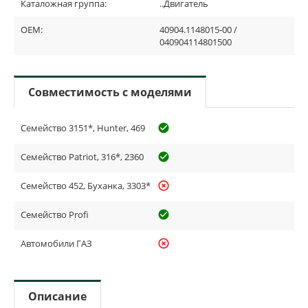
Каталожная группа:
..Двигатель
OEM:
40904.1148015-00 /
040904114801500
Совместимость с моделями
Семейство 3151*, Hunter, 469
check_circle_outline
Семейство Patriot, 316*, 2360
check_circle_outline
Семейство 452, Буханка, 3303*
highlight_off
Семейство Profi
check_circle_outline
Автомобили ГАЗ
highlight_off
Описание