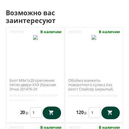
Возможно вас
заинтересуют
В наличии
В наличии
УМ007408
УМ00200
Болт М8х1х20 крепления
Обойма манжеты
петли двери УАЗ (Красная
поворотного кулака Уаз
Этна) 201476-29
(мост Спайсер закрытый,
Тимкен гибридный) (ОАО
0000-00-0201476-29 / 201476-П29
3160-00-2304056-00
3160-2304056
УАЗ) 3160-00-2304056-00
000000020147629
20
120
р.
р.
В наличии
В наличии
УМ009614
УМ00470