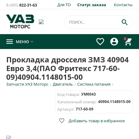
Для ТО
Статус заказа
Контакты
8 (495)
822-31-63

0




МЕНЮ

Прокладка дросселя ЗМЗ 40904
Евро 3,4(ПАО Фритекс 717-60-
09)40904.1148015-00
Запчасти УАЗ Моторс
Двигатель
Система питания
/
/
/
Код товара:
УМ0043
Каталожный номер:
40904.1148015-00
Артикул:
717-60-09

Добавить товар в избранное