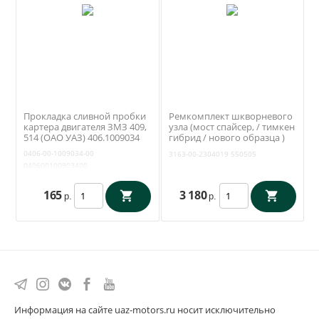
Прокладка сливной пробки
Ремкомплект шкворневого
картера двигателя ЗМЗ 409,
узла (мост спайсер, / тимкен
514 (ОАО УАЗ) 406.1009034
гибрид / нового образца )
(вкладыши, шкворни,
0406-00-1009034-00
3163-00-2304019
550505
шкворневой ключ) (RedBTR)
040600100903400
3163-2304019-01
165
3 180
р.
р.
Информация на сайте uaz-motors.ru носит исключительно