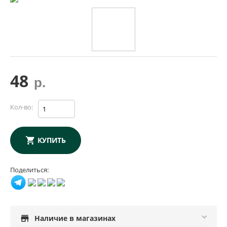
48
р.
Кол-во:
КУПИТЬ
Поделиться:
store
Наличие в магазинах