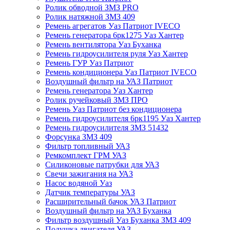
Ролик обводной ЗМЗ PRO
Ролик натяжной ЗМЗ 409
Ремень агрегатов Уаз Патриот IVECO
Ремень генератора 6рк1275 Уаз Хантер
Ремень вентилятора Уаз Буханка
Ремень гидроусилителя руля Уаз Хантер
Ремень ГУР Уаз Патриот
Ремень кондиционера Уаз Патриот IVECO
Воздушный фильтр на УАЗ Патриот
Ремень генератора Уаз Хантер
Ролик ручейковый ЗМЗ ПРО
Ремень Уаз Патриот без кондиционера
Ремень гидроусилителя 6рк1195 Уаз Хантер
Ремень гидроусилителя ЗМЗ 51432
Форсунка ЗМЗ 409
Фильтр топливный УАЗ
Ремкомплект ГРМ УАЗ
Силиконовые патрубки для УАЗ
Свечи зажигания на УАЗ
Насос водяной Уаз
Датчик температуры УАЗ
Расширительный бачок УАЗ Патриот
Воздушный фильтр на УАЗ Буханка
Фильтр воздушный Уаз Буханка ЗМЗ 409
Подушка двигателя УАЗ