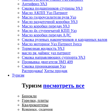
Антифриз УАЗ
Смазка подшипников ступицы УАЗ
Масло АКПП Уаз Патриот
Масло гидроусилителя руля Уаз
Масло раздаточной коробки УАЗ
Масло коробки передач УАЗ
Масло 4х ступенчатой КПП Уаз
Масло коробки передач АДС
Смазка рулевых наконечников и карданных валов
Масло моторное Уаз Патриот Iveco
Тормозная жидкость УАЗ
масло рк даймос уаз патриот
Смазка направляющих суппорта УАЗ
Промывка двигателя ЗМЗ 409
Смазка проникающая Уаз
Распродажа!
Хиты продаж
Туризм
Туризм
посмотреть все
Бинокли
Горелки, плиты
Квадрокоптеры
Коврики, сидения