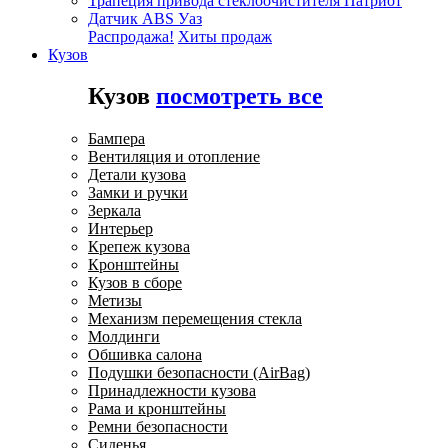
Трапеция привода стеклоочистителя Патриот
Датчик ABS Уаз
Распродажа!
Хиты продаж
Кузов
Кузов
посмотреть все
Бампера
Вентиляция и отопление
Детали кузова
Замки и ручки
Зеркала
Интерьер
Крепеж кузова
Кронштейны
Кузов в сборе
Метизы
Механизм перемещения стекла
Молдинги
Обшивка салона
Подушки безопасности (AirBag)
Принадлежности кузова
Рама и кронштейны
Ремни безопасности
Сиденья