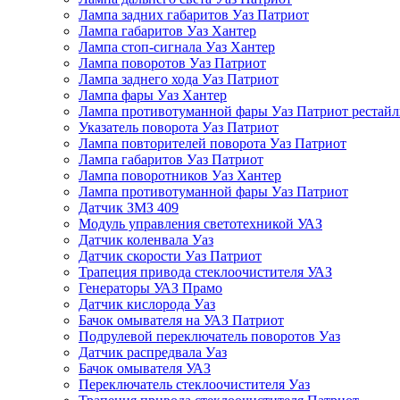
Лампа задних габаритов Уаз Патриот
Лампа габаритов Уаз Хантер
Лампа стоп-сигнала Уаз Хантер
Лампа поворотов Уаз Патриот
Лампа заднего хода Уаз Патриот
Лампа фары Уаз Хантер
Лампа противотуманной фары Уаз Патриот рестай
Указатель поворота Уаз Патриот
Лампа повторителей поворота Уаз Патриот
Лампа габаритов Уаз Патриот
Лампа поворотников Уаз Хантер
Лампа противотуманной фары Уаз Патриот
Датчик ЗМЗ 409
Модуль управления светотехникой УАЗ
Датчик коленвала Уаз
Датчик скорости Уаз Патриот
Трапеция привода стеклоочистителя УАЗ
Генераторы УАЗ Прамо
Датчик кислорода Уаз
Бачок омывателя на УАЗ Патриот
Подрулевой переключатель поворотов Уаз
Датчик распредвала Уаз
Бачок омывателя УАЗ
Переключатель стеклоочистителя Уаз