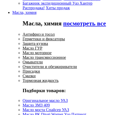
Багажник экспедиционный Уаз Хантер
Распродажа!
Хиты продаж
Масла, химия
Масла, химия
посмотреть все
Антифриз и тосол
Герметики и фиксаторы
Защита кузова
Масло ГУР
Масло моторное
Масло трансмиссионное
Омыватели
Очистители и обезжириватели
Присадки
Смазки
Тормозная жидкость
Подборки товаров:
Оригинальное масло УАЗ
Масло ЗМЗ 409
Масло моста Спайсер УАЗ
Масло РК Divgi Warner Уаз Патриот