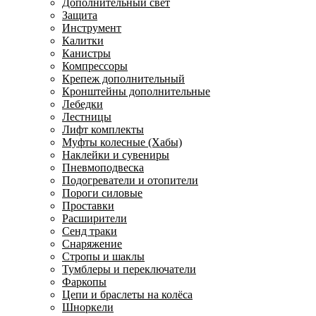
Дополнительный свет
Защита
Инструмент
Калитки
Канистры
Компрессоры
Крепеж дополнительный
Кронштейны дополнительные
Лебедки
Лестницы
Лифт комплекты
Муфты колесные (Хабы)
Наклейки и сувениры
Пневмоподвеска
Подогреватели и отопители
Пороги силовые
Проставки
Расширители
Сенд траки
Снаряжение
Стропы и шаклы
Тумблеры и переключатели
Фаркопы
Цепи и браслеты на колёса
Шноркели