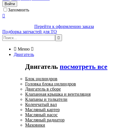
Войти
Запомнить

Перейти к оформлению заказа
Подборка запчастей для ТО


Меню

Двигатель
Двигатель
посмотреть все
Блок цилиндров
Головка блока цилиндров
Двигатель в сборе
Клапанная крышка и вентиляция
Клапаны и толкатели
Коленчатый вал
Масляный картер
Масляный насос
Масляный радиатор
Маховики