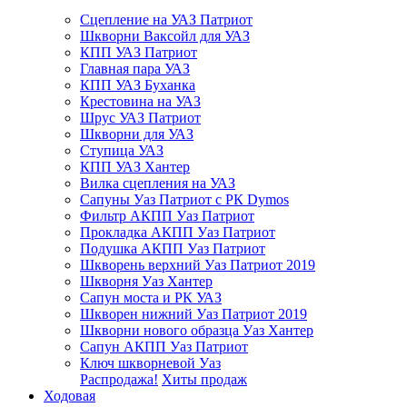
Сцепление на УАЗ Патриот
Шкворни Ваксойл для УАЗ
КПП УАЗ Патриот
Главная пара УАЗ
КПП УАЗ Буханка
Крестовина на УАЗ
Шрус УАЗ Патриот
Шкворни для УАЗ
Ступица УАЗ
КПП УАЗ Хантер
Вилка сцепления на УАЗ
Сапуны Уаз Патриот с РК Dymos
Фильтр АКПП Уаз Патриот
Прокладка АКПП Уаз Патриот
Подушка АКПП Уаз Патриот
Шкворень верхний Уаз Патриот 2019
Шкворня Уаз Хантер
Сапун моста и РК УАЗ
Шкворен нижний Уаз Патриот 2019
Шкворни нового образца Уаз Хантер
Сапун АКПП Уаз Патриот
Ключ шкворневой Уаз
Распродажа!
Хиты продаж
Ходовая