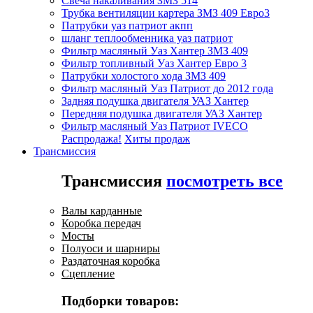
Свеча накаливания ЗМЗ 514
Трубка вентиляции картера ЗМЗ 409 Евро3
Патрубки уаз патриот акпп
шланг теплообменника уаз патриот
Фильтр масляный Уаз Хантер ЗМЗ 409
Фильтр топливный Уаз Хантер Евро 3
Патрубки холостого хода ЗМЗ 409
Фильтр масляный Уаз Патриот до 2012 года
Задняя подушка двигателя УАЗ Хантер
Передняя подушка двигателя УАЗ Хантер
Фильтр масляный Уаз Патриот IVECO
Распродажа!
Хиты продаж
Трансмиссия
Трансмиссия
посмотреть все
Валы карданные
Коробка передач
Мосты
Полуоси и шарниры
Раздаточная коробка
Сцепление
Подборки товаров: