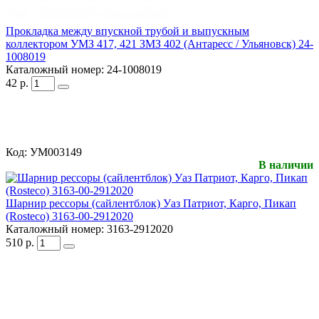
Прокладка между впускной трубой и выпускным
коллектором УМЗ 417, 421 ЗМЗ 402 (Антаресс / Ульяновск) 24-
1008019
Каталожный номер:
24-1008019
42
р.
Код:
УМ003149
В наличии
Шарнир рессоры (сайлентблок) Уаз Патриот, Карго, Пикап
(Rosteco) 3163-00-2912020
Каталожный номер:
3163-2912020
510
р.