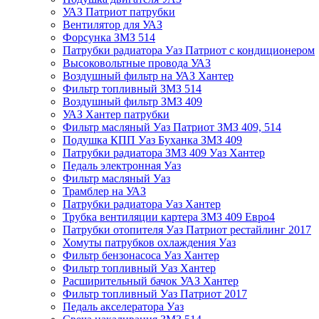
УАЗ Патриот патрубки
Вентилятор для УАЗ
Форсунка ЗМЗ 514
Патрубки радиатора Уаз Патриот с кондиционером
Высоковольтные провода УАЗ
Воздушный фильтр на УАЗ Хантер
Фильтр топливный ЗМЗ 514
Воздушный фильтр ЗМЗ 409
УАЗ Хантер патрубки
Фильтр масляный Уаз Патриот ЗМЗ 409, 514
Подушка КПП Уаз Буханка ЗМЗ 409
Патрубки радиатора ЗМЗ 409 Уаз Хантер
Педаль электронная Уаз
Фильтр масляный Уаз
Трамблер на УАЗ
Патрубки радиатора Уаз Хантер
Трубка вентиляции картера ЗМЗ 409 Евро4
Патрубки отопителя Уаз Патриот рестайлинг 2017
Хомуты патрубков охлаждения Уаз
Фильтр бензонасоса Уаз Хантер
Фильтр топливный Уаз Хантер
Расширительный бачок УАЗ Хантер
Фильтр топливный Уаз Патриот 2017
Педаль акселератора Уаз