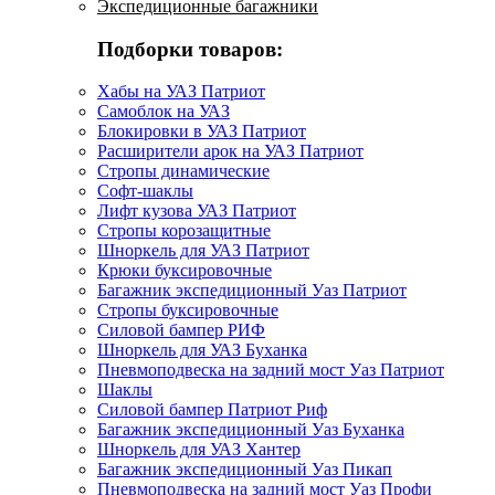
Экспедиционные багажники
Подборки товаров:
Хабы на УАЗ Патриот
Самоблок на УАЗ
Блокировки в УАЗ Патриот
Расширители арок на УАЗ Патриот
Стропы динамические
Софт-шаклы
Лифт кузова УАЗ Патриот
Стропы корозащитные
Шноркель для УАЗ Патриот
Крюки буксировочные
Багажник экспедиционный Уаз Патриот
Стропы буксировочные
Силовой бампер РИФ
Шноркель для УАЗ Буханка
Пневмоподвеска на задний мост Уаз Патриот
Шаклы
Силовой бампер Патриот Риф
Багажник экспедиционный Уаз Буханка
Шноркель для УАЗ Хантер
Багажник экспедиционный Уаз Пикап
Пневмоподвеска на задний мост Уаз Профи