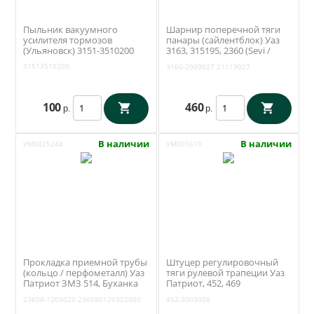
Пыльник вакуумного
Шарнир поперечной тяги
усилителя тормозов
панары (сайлентблок) Уаз
(Ульяновск) 3151-3510200
3163, 315195, 2360 (Sevi /
Экстрим) 3160-2909027
31513510200
3160-2909027
21119027
100
460
р.
р.
В наличии
В наличии
УМ0025244
УМ001610
Прокладка приемной трубы
Штуцер регулировочный
(кольцо / перфометалл) Уаз
тяги рулевой трапеции Уаз
Патриот ЗМЗ 514, Буханка
Патриот, 452, 469
ЗМЗ 4091 (Ульяновск) 23608-
(Ульяновск) 452-3003058
23608-1203020
236080120302000
452-3003058
1203020