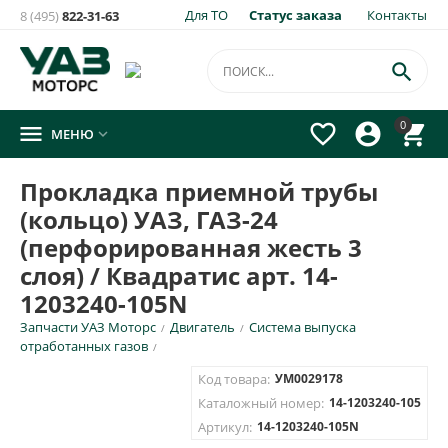
Для ТО
Статус заказа
Контакты
8 (495)
822-31-63
×
Уведомить о появлении на складе
товара:

Прокладка приемной трубы (кольцо) УАЗ, ГАЗ-24
0




МЕНЮ

(перфорированная жесть 3 слоя) / Квадратис арт. 14-
1203240-105N
Прокладка приемной трубы
Укажите e-mail и\или номер телефона для SMS уведомления.
(кольцо) УАЗ, ГАЗ-24
E-mail для уведомления письмом
(перфорированная жесть 3
слоя) / Квадратис арт. 14-
1203240-105N
Номер телефона для SMS уведомления
Запчасти УАЗ Моторс
Двигатель
Система выпуска
/
/
отработанных газов
/
Код товара:
УМ0029178
Каталожный номер:
14-1203240-105
ОТПРАВИТЬ
Артикул:
14-1203240-105N