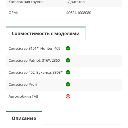
Каталожная группа:
..Двигатель
OEM:
40624.1008080
Совместимость с моделями
Семейство 3151*, Hunter, 469
check_circle_outline
Семейство Patriot, 316*, 2360
check_circle_outline
Семейство 452, Буханка, 3303*
check_circle_outline
Семейство Profi
check_circle_outline
Автомобили ГАЗ
highlight_off
Описание