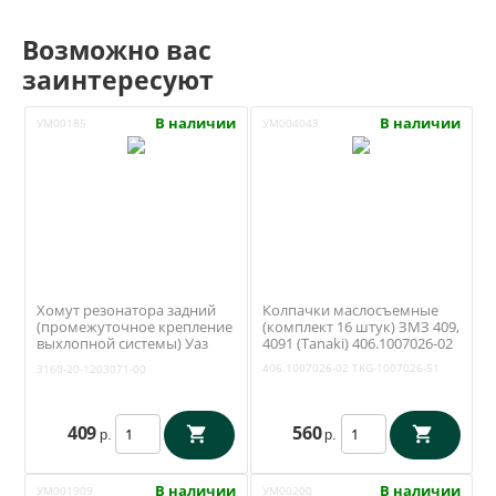
Возможно вас
заинтересуют
В наличии
В наличии
УМ00185
УМ004043
Хомут резонатора задний
Колпачки маслосъемные
(промежуточное крепление
(комплект 16 штук) ЗМЗ 409,
выхлопной системы) Уаз
4091 (Tanaki) 406.1007026-02
Патриот, Хантер, Буханка,
406.1007026-02
TKG-1007026-51
3160-20-1203071-00
Профи (ОАО УАЗ) 3160-20-
1203071-00
409
560
р.
р.
В наличии
В наличии
УМ001909
УМ00200