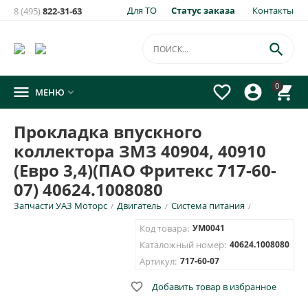
Для ТО
Статус заказа
Контакты
8 (495)
822-31-63

0




МЕНЮ

Прокладка впускного
коллектора ЗМЗ 40904, 40910
(Евро 3,4)(ПАО Фритекс 717-60-
07) 40624.1008080
Запчасти УАЗ Моторс
Двигатель
Система питания
/
/
/
Код товара:
УМ0041
Каталожный номер:
40624.1008080
Артикул:
717-60-07

Добавить товар в избранное