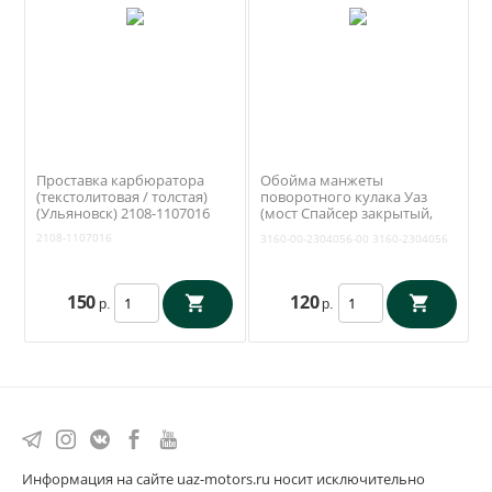
Проставка карбюратора
Обойма манжеты
(текстолитовая / толстая)
поворотного кулака Уаз
(Ульяновск) 2108-1107016
(мост Спайсер закрытый,
Тимкен гибридный) (ОАО
2108-1107016
3160-00-2304056-00
3160-2304056
УАЗ) 3160-00-2304056-00
150
120
р.
р.
Информация на сайте uaz-motors.ru носит исключительно