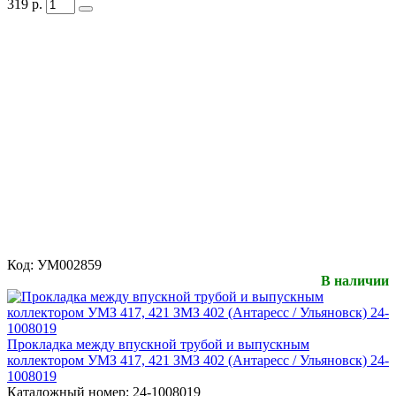
319
р.
Код:
УМ002859
В наличии
Прокладка между впускной трубой и выпускным
коллектором УМЗ 417, 421 ЗМЗ 402 (Антаресс / Ульяновск) 24-
1008019
Каталожный номер:
24-1008019