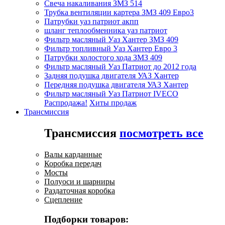
Свеча накаливания ЗМЗ 514
Трубка вентиляции картера ЗМЗ 409 Евро3
Патрубки уаз патриот акпп
шланг теплообменника уаз патриот
Фильтр масляный Уаз Хантер ЗМЗ 409
Фильтр топливный Уаз Хантер Евро 3
Патрубки холостого хода ЗМЗ 409
Фильтр масляный Уаз Патриот до 2012 года
Задняя подушка двигателя УАЗ Хантер
Передняя подушка двигателя УАЗ Хантер
Фильтр масляный Уаз Патриот IVECO
Распродажа!
Хиты продаж
Трансмиссия
Трансмиссия
посмотреть все
Валы карданные
Коробка передач
Мосты
Полуоси и шарниры
Раздаточная коробка
Сцепление
Подборки товаров: