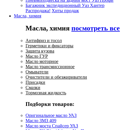
Пневмоподвеска на задний мост Уаз Профи
Багажник экспедиционный Уаз Хантер
Распродажа!
Хиты продаж
Масла, химия
Масла, химия
посмотреть все
Антифриз и тосол
Герметики и фиксаторы
Защита кузова
Масло ГУР
Масло моторное
Масло трансмиссионное
Омыватели
Очистители и обезжириватели
Присадки
Смазки
Тормозная жидкость
Подборки товаров:
Оригинальное масло УАЗ
Масло ЗМЗ 409
Масло моста Спайсер УАЗ