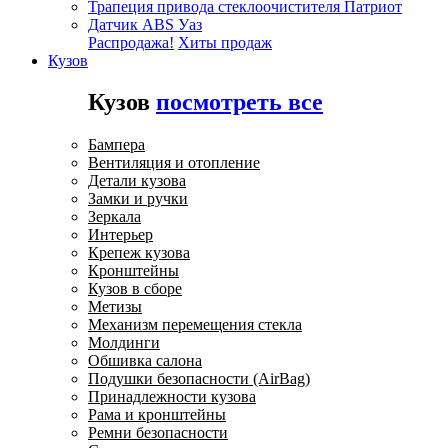
Трапеция привода стеклоочистителя Патриот
Датчик ABS Уаз
Распродажа!
Хиты продаж
Кузов
Кузов
посмотреть все
Бампера
Вентиляция и отопление
Детали кузова
Замки и ручки
Зеркала
Интерьер
Крепеж кузова
Кронштейны
Кузов в сборе
Метизы
Механизм перемещения стекла
Молдинги
Обшивка салона
Подушки безопасности (AirBag)
Принадлежности кузова
Рама и кронштейны
Ремни безопасности