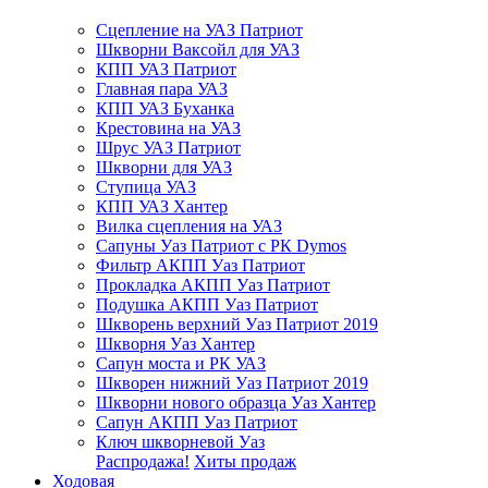
Сцепление на УАЗ Патриот
Шкворни Ваксойл для УАЗ
КПП УАЗ Патриот
Главная пара УАЗ
КПП УАЗ Буханка
Крестовина на УАЗ
Шрус УАЗ Патриот
Шкворни для УАЗ
Ступица УАЗ
КПП УАЗ Хантер
Вилка сцепления на УАЗ
Сапуны Уаз Патриот с РК Dymos
Фильтр АКПП Уаз Патриот
Прокладка АКПП Уаз Патриот
Подушка АКПП Уаз Патриот
Шкворень верхний Уаз Патриот 2019
Шкворня Уаз Хантер
Сапун моста и РК УАЗ
Шкворен нижний Уаз Патриот 2019
Шкворни нового образца Уаз Хантер
Сапун АКПП Уаз Патриот
Ключ шкворневой Уаз
Распродажа!
Хиты продаж
Ходовая