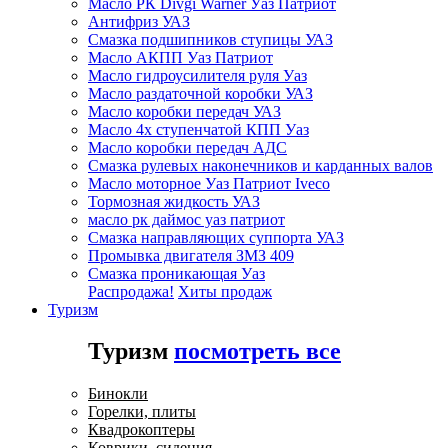
Масло РК Divgi Warner Уаз Патриот
Антифриз УАЗ
Смазка подшипников ступицы УАЗ
Масло АКПП Уаз Патриот
Масло гидроусилителя руля Уаз
Масло раздаточной коробки УАЗ
Масло коробки передач УАЗ
Масло 4х ступенчатой КПП Уаз
Масло коробки передач АДС
Смазка рулевых наконечников и карданных валов
Масло моторное Уаз Патриот Iveco
Тормозная жидкость УАЗ
масло рк даймос уаз патриот
Смазка направляющих суппорта УАЗ
Промывка двигателя ЗМЗ 409
Смазка проникающая Уаз
Распродажа!
Хиты продаж
Туризм
Туризм
посмотреть все
Бинокли
Горелки, плиты
Квадрокоптеры
Коврики, сидения