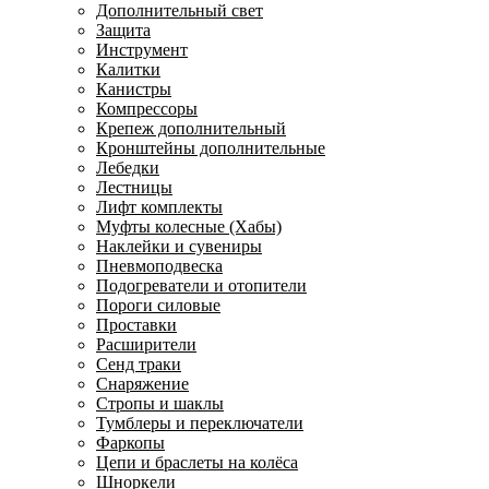
Дополнительный свет
Защита
Инструмент
Калитки
Канистры
Компрессоры
Крепеж дополнительный
Кронштейны дополнительные
Лебедки
Лестницы
Лифт комплекты
Муфты колесные (Хабы)
Наклейки и сувениры
Пневмоподвеска
Подогреватели и отопители
Пороги силовые
Проставки
Расширители
Сенд траки
Снаряжение
Стропы и шаклы
Тумблеры и переключатели
Фаркопы
Цепи и браслеты на колёса
Шноркели