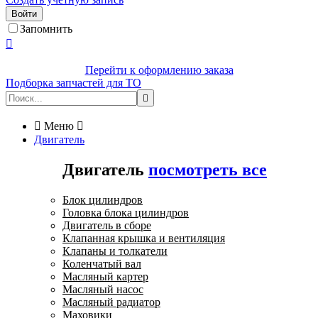
Войти
Запомнить

Перейти к оформлению заказа
Подборка запчастей для ТО


Меню

Двигатель
Двигатель
посмотреть все
Блок цилиндров
Головка блока цилиндров
Двигатель в сборе
Клапанная крышка и вентиляция
Клапаны и толкатели
Коленчатый вал
Масляный картер
Масляный насос
Масляный радиатор
Маховики