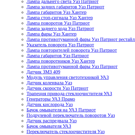
Лампа дальнего света Уаз Патриот
Лампа задних габаритов Уаз Патриот
Лампа габаритов Уаз Хантер
Лампа стоп-сигнала Уаз Хантер
Лампа поворотов Уаз Патриот
Лампа заднего хода Уаз Патриот
Лампа фары Уаз Хантер
Лампа противотуманной фары Уаз Патриот рестай
Указатель поворота Уаз Патриот
Лампа повторителей поворота Уаз Патриот
Лампа габаритов Уаз Патриот
Лампа поворотников Уаз Хантер
Лампа противотуманной фары Уаз Патриот
Датчик ЗМЗ 409
Модуль управления светотехникой УАЗ
Датчик коленвала Уаз
Датчик скорости Уаз Патриот
Трапеция привода стеклоочистителя УАЗ
Генераторы УАЗ Прамо
Датчик кислорода Уаз
Бачок омывателя на УАЗ Патриот
Подрулевой переключатель поворотов Уаз
Датчик распредвала Уаз
Бачок омывателя УАЗ
Переключатель стеклоочистителя Уаз