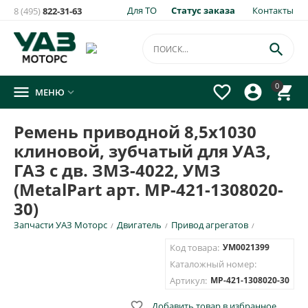
Для ТО
Статус заказа
Контакты
8 (495)
822-31-63
×
Уведомить о появлении на складе
товара:

Ремень приводной 8,5х1030 клиновой, зубчатый для УАЗ,
0




МЕНЮ

ГАЗ с дв. ЗМЗ-4022, УМЗ (MetalPart арт. MP-421-1308020-30)
Укажите e-mail и\или номер телефона для SMS уведомления.
Ремень приводной 8,5х1030
клиновой, зубчатый для УАЗ,
E-mail для уведомления письмом
ГАЗ с дв. ЗМЗ-4022, УМЗ
(MetalPart арт. MP-421-1308020-
Номер телефона для SMS уведомления
30)
Запчасти УАЗ Моторс
Двигатель
Привод агрегатов
/
/
/
Код товара:
УМ0021399
Каталожный номер:
ОТПРАВИТЬ
Артикул:
MP-421-1308020-30

Добавить товар в избранное