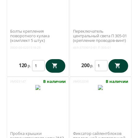
Болты крепления
Переключатель
поворотного кулака
центральный света П 305-01
(комплект 5 штук)
(крепление проводов-винт)
(Автонормаль) 0000-00-
(Освар Вязники) 469-
0000-00-0201518-29
469-3709010-01
П 305-01
0201518-29
3709010-01
120
200
р.
р.
В наличии
В наличии
УМ003147
УМ002038
Пробка крышки
Фиксатор сайлентблоков