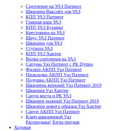
Сцепление на УАЗ Патриот
Шкворни Ваксойл для УАЗ
КПП УАЗ Патриот
Главная пара УАЗ
КПП УАЗ Буханка
Крестовина на УАЗ
Шрус УАЗ Патриот
Шкворни для УАЗ
Ступица УАЗ
КПП УАЗ Хантер
Вилка сцепления на УАЗ
Сапуны Уаз Патриот с РК Dymos
Фильтр АКПП Уаз Патриот
Прокладка АКПП Уаз Патриот
Подушка АКПП Уаз Патриот
Шкворень верхний Уаз Патриот 2019
Шкворня Уаз Хантер
Сапун моста и РК УАЗ
Шкворен нижний Уаз Патриот 2019
Шкворни нового образца Уаз Хантер
Сапун АКПП Уаз Патриот
Ключ шкворневой Уаз
Распродажа!
Хиты продаж
Ходовая