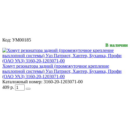
Код:
УМ00185
В наличии
Хомут резонатора задний (промежуточное крепление
выхлопной системы) Уаз Патриот, Хантер, Буханка, Профи
(ОАО УАЗ) 3160-20-1203071-00
Каталожный номер:
3160-20-1203071-00
409
р.