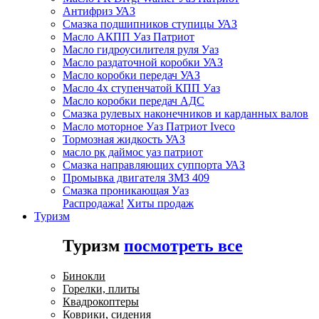
Антифриз УАЗ
Смазка подшипников ступицы УАЗ
Масло АКПП Уаз Патриот
Масло гидроусилителя руля Уаз
Масло раздаточной коробки УАЗ
Масло коробки передач УАЗ
Масло 4х ступенчатой КПП Уаз
Масло коробки передач АДС
Смазка рулевых наконечников и карданных валов
Масло моторное Уаз Патриот Iveco
Тормозная жидкость УАЗ
масло рк даймос уаз патриот
Смазка направляющих суппорта УАЗ
Промывка двигателя ЗМЗ 409
Смазка проникающая Уаз
Распродажа!
Хиты продаж
Туризм
Туризм
посмотреть все
Бинокли
Горелки, плиты
Квадрокоптеры
Коврики, сидения