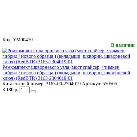
Код:
УМ00470
В наличии
Ремкомплект шкворневого узла (мост спайсер, / тимкен
гибрид / нового образца ) (вкладыши, шкворни, шкворневой
ключ) (RedBTR) 3163-2304019-01
Каталожный номер:
3163-00-2304019
Артикул:
550505
3 180
р.