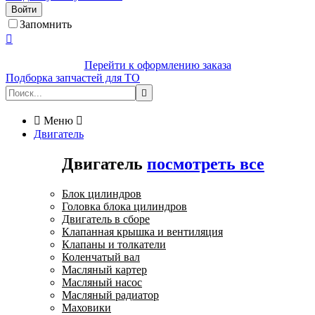
Войти
Запомнить

Перейти к оформлению заказа
Подборка запчастей для ТО


Меню

Двигатель
Двигатель
посмотреть все
Блок цилиндров
Головка блока цилиндров
Двигатель в сборе
Клапанная крышка и вентиляция
Клапаны и толкатели
Коленчатый вал
Масляный картер
Масляный насос
Масляный радиатор
Маховики