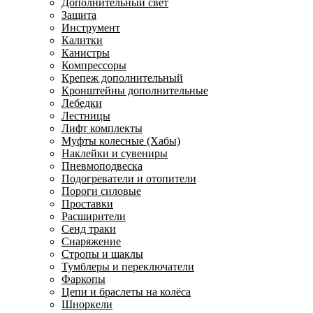
Дополнительный свет
Защита
Инструмент
Калитки
Канистры
Компрессоры
Крепеж дополнительный
Кронштейны дополнительные
Лебедки
Лестницы
Лифт комплекты
Муфты колесные (Хабы)
Наклейки и сувениры
Пневмоподвеска
Подогреватели и отопители
Пороги силовые
Проставки
Расширители
Сенд траки
Снаряжение
Стропы и шаклы
Тумблеры и переключатели
Фаркопы
Цепи и браслеты на колёса
Шноркели