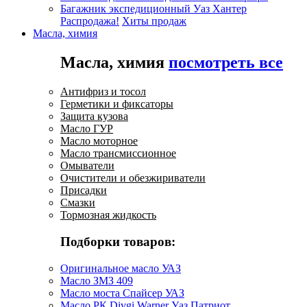
Багажник экспедиционный Уаз Хантер
Распродажа!
Хиты продаж
Масла, химия
Масла, химия
посмотреть все
Антифриз и тосол
Герметики и фиксаторы
Защита кузова
Масло ГУР
Масло моторное
Масло трансмиссионное
Омыватели
Очистители и обезжириватели
Присадки
Смазки
Тормозная жидкость
Подборки товаров:
Оригинальное масло УАЗ
Масло ЗМЗ 409
Масло моста Спайсер УАЗ
Масло РК Divgi Warner Уаз Патриот