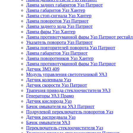
Лампа задних габаритов Уаз Патриот
Лампа габаритов Уаз Хантер
Лампа стоп-сигнала Уаз Хантер
Лампа поворотов Уаз Патриот
Лампа заднего хода Уаз Патриот
Лампа фары Уаз Хантер
Лампа противотуманной фары Уаз Патриот рестай
Указатель поворота Уаз Патриот
Лампа повторителей поворота Уаз Патриот
Лампа габаритов Уаз Патриот
Лампа поворотников Уаз Хантер
Лампа противотуманной фары Уаз Патриот
Датчик ЗМЗ 409
Модуль управления светотехникой УАЗ
Датчик коленвала Уаз
Датчик скорости Уаз Патриот
Трапеция привода стеклоочистителя УАЗ
Генераторы УАЗ Прамо
Датчик кислорода Уаз
Бачок омывателя на УАЗ Патриот
Подрулевой переключатель поворотов Уаз
Датчик распредвала Уаз
Бачок омывателя УАЗ
Переключатель стеклоочистителя Уаз