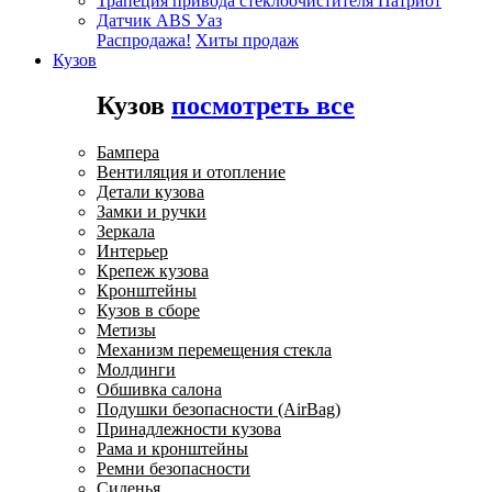
Трапеция привода стеклоочистителя Патриот
Датчик ABS Уаз
Распродажа!
Хиты продаж
Кузов
Кузов
посмотреть все
Бампера
Вентиляция и отопление
Детали кузова
Замки и ручки
Зеркала
Интерьер
Крепеж кузова
Кронштейны
Кузов в сборе
Метизы
Механизм перемещения стекла
Молдинги
Обшивка салона
Подушки безопасности (AirBag)
Принадлежности кузова
Рама и кронштейны
Ремни безопасности
Сиденья