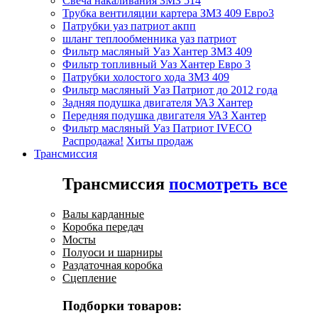
Свеча накаливания ЗМЗ 514
Трубка вентиляции картера ЗМЗ 409 Евро3
Патрубки уаз патриот акпп
шланг теплообменника уаз патриот
Фильтр масляный Уаз Хантер ЗМЗ 409
Фильтр топливный Уаз Хантер Евро 3
Патрубки холостого хода ЗМЗ 409
Фильтр масляный Уаз Патриот до 2012 года
Задняя подушка двигателя УАЗ Хантер
Передняя подушка двигателя УАЗ Хантер
Фильтр масляный Уаз Патриот IVECO
Распродажа!
Хиты продаж
Трансмиссия
Трансмиссия
посмотреть все
Валы карданные
Коробка передач
Мосты
Полуоси и шарниры
Раздаточная коробка
Сцепление
Подборки товаров: