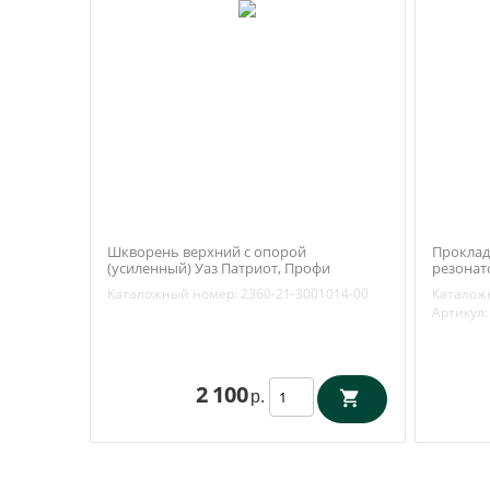
Шкворень верхний с опорой
Проклад
(усиленный) Уаз Патриот, Профи
резонат
(открытый поворотный кулак) (Ваксойл
409, 514
Каталожный номер:
2360-21-3001014-00
Каталож
/ Бийск) 2360-21-3001014-00
Воронеж
Артикул:
2 100
р.