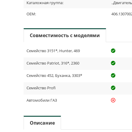
Каталожная группа:
..Двигател
OEM:
406.130700
Совместимость с моделями
Семейство 3151*, Hunter, 469
check_cir
Семейство Patriot, 316*, 2360
check_cir
Семейство 452, Буханка, 3303*
check_cir
Семейство Profi
check_cir
Автомобили ГАЗ
highlight_off
Описание