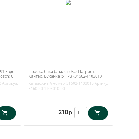
91 Евро
Пробка бака (аналог) Уаз Патриот,
Bosch) 0
Хантер, Буханка (УПРЗ) 31602-1103010
0
Артикул:
Каталожный номер:
31602-1103010
Артикул:
3160-20-1103010-00
210
р.