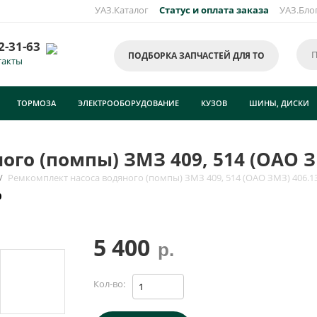
УАЗ.Каталог
Статус и оплата заказа
УАЗ.Бло
2-31-63
ПОДБОРКА ЗАПЧАСТЕЙ ДЛЯ ТО
такты
ТОРМОЗА
ЭЛЕКТРООБОРУДОВАНИЕ
КУЗОВ
ШИНЫ, ДИСКИ
го (помпы) ЗМЗ 409, 514 (ОАО З
/
Ремкомплект насоса водяного (помпы) ЗМЗ 409, 514 (ОАО ЗМЗ) 406.1
0
5 400
р.
Кол-во: