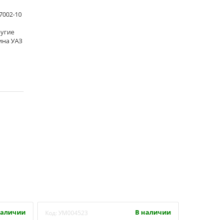
7002-10
ругие
ина УАЗ
наличии
В наличии
Код:
УМ004523