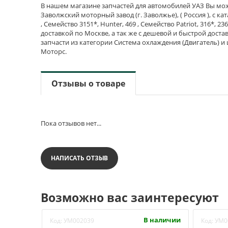
В нашем магазине запчастей для автомобилей УАЗ Вы мож
Заволжский моторный завод (г. Заволжье), ( Россия ), с к
, Семейство 3151*, Hunter, 469 , Семейство Patriot, 316*, 23
доставкой по Москве, а так же с дешевой и быстрой доста
запчасти из категории Система охлаждения (Двигатель) и
Моторс.
Отзывы о товаре
Пока отзывов нет...
НАПИСАТЬ ОТЗЫВ
Возможно вас заинтересуют
В наличии
Код:
УМ002039
Код:
УМ0