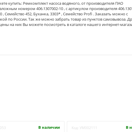
ете купить: Ремкомплект насоса водяного, от производителя ПАО
аталожным номером 406.1307002-10 , с артикулом производителя 406.130
60 , Семейство 452, Буханка, 3303* , Семейство Profi . Заказать можно с
вкой по России. Так же можно забрать товар из пунктов самовывоза. Д
 цены на них Вы можете посмотреть в каталоге нашего интернет-магаз
В наличии
В 
053
Код:
УМ002111