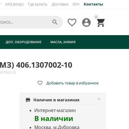
г
УАЗ.Бонус
Где купить
Доставка
Опт
Контакты
0




ДОП. ОБОРУДОВАНИЕ
МАСЛА, ХИМИЯ
МЗ) 406.1307002-10
307002-10

Добавить товар в избранное
store
Наличие в магазинах
Интернет-магазин
В наличии
Москва, м.Дубровка