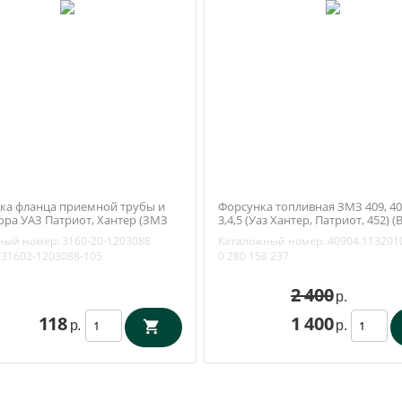
ка фланца приемной трубы и
Форсунка топливная ЗМЗ 409, 40
ора УАЗ Патриот, Хантер (ЗМЗ
3,4,5 (Уаз Хантер, Патриот, 452) (
) облицовка метал (Квадратис
280 158 237
ный номер:
3160-20-1203088
Каталожный номер:
40904.113201
) 3160-20-1203088
31602-1203088-105
0 280 158 237
2 400
р.
118
1 400
р.
р.