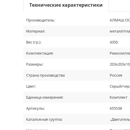
Технические характеристики
Производитель:
АЛМАШ О
Материал:
металл/пла
Вес (гр.):
4350
Комплектация:
Ремкомплек
Размеры:
203х203х1
Страна производства
Россия
Цвет:
Серый/че
Единица измерения:
Комплект
Артикулы:
655538
Каталожная группа:
..Двигател