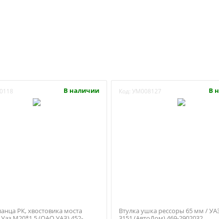
В наличии
В 
0118
Код:
УМ008127
ланца РК, хвостовика моста
Втулка ушка рессоры 65 мм / УАЗ
Уаз М20*1,5 (ОАО УАЗ) 452-
3151 (АвтоДом) 469-2902032