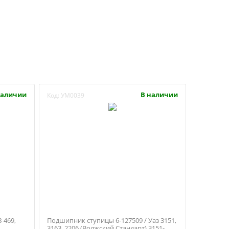
наличии
В наличии
Код:
УМ0039
 469,
Подшипник ступицы 6-127509 / Уаз 3151,
3163, 2206 (Волжский Стандарт) 3151-