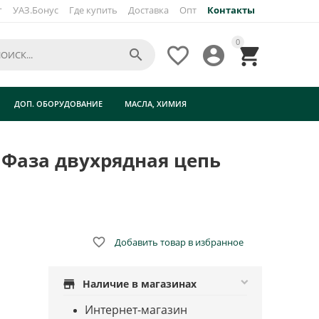
г
УАЗ.Бонус
Где купить
Доставка
Опт
Контакты
×
0




ДОП. ОБОРУДОВАНИЕ
МАСЛА, ХИМИЯ
 Фаза двухрядная цепь

Добавить товар в избранное
store
Наличие в магазинах
Интернет-магазин