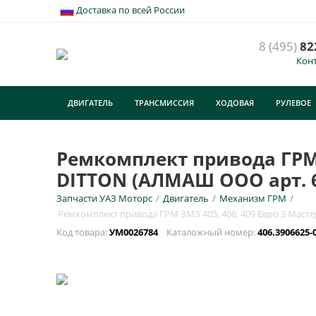
Доставка по всей России
8 (495)
82
Кон
Р
д
ДВИГАТЕЛЬ
ТРАНСМИССИЯ
ХОДОВАЯ
РУЛЕВОЕ
У
ТУРИЗМ
E
Ремкомплект привода ГРМ 
DITTON (АЛМАШ ООО арт. 6
Н
Запчасти УАЗ Моторс
/
Двигатель
/
Механизм ГРМ
/
Ремкомплект привода ГРМ ЗМЗ 405, 406, 409 Евро 3 Маст
Код товара:
УМ0026784
Каталожный номер:
406.3906625