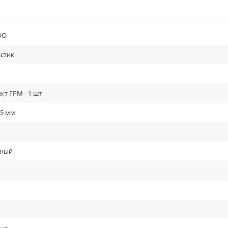
ОО
стик
т ГРМ - 1 шт
05 мм
рный
ь