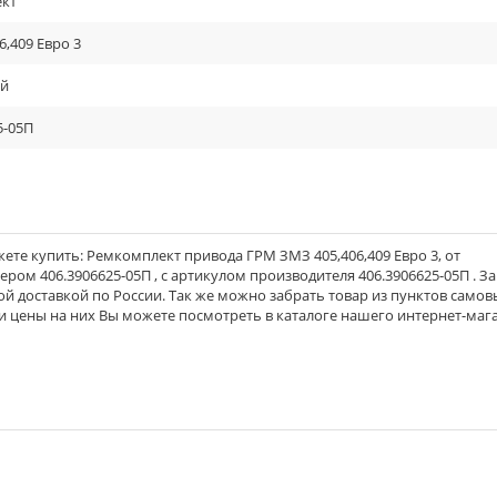
кт
6,409 Евро 3
ый
5-05П
те купить: Ремкомплект привода ГРМ ЗМЗ 405,406,409 Евро 3, от
ом 406.3906625-05П , с артикулом производителя 406.3906625-05П . За
ой доставкой по России. Так же можно забрать товар из пунктов самов
 и цены на них Вы можете посмотреть в каталоге нашего интернет-маг