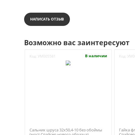
НАПИСАТЬ ОТЗЫВ
Возможно вас заинтересуют
В наличии
Код:
УМ005581
Код:
УМ0
Сальник шруса 32х50,4-10 без обоймы
Гайка ф
(мост Спайсер нового образца)
Спайсер 