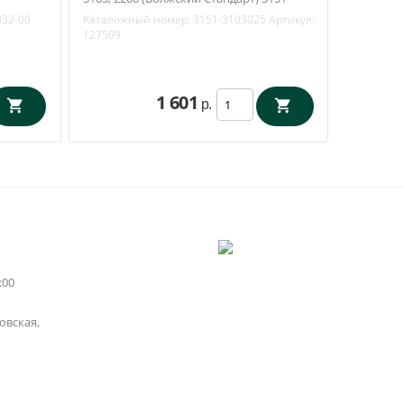
3103025
032-00
Каталожный номер:
3151-3103025
Артикул:
127509
1 601
р.
:00
вская,