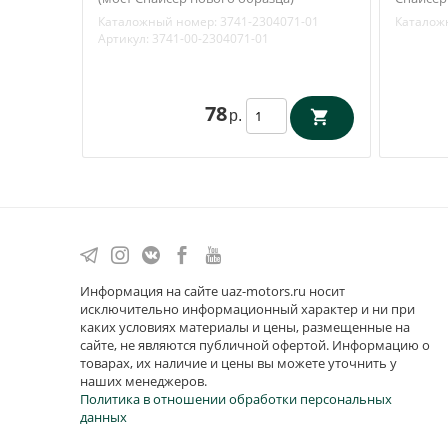
(Уралэластомер) 3741-2304071-01
1802078
Каталожный номер:
3741-2304071-01
Каталож
Артикул:
3741-00-2304071-01
78
р.
Информация на сайте uaz-motors.ru носит
исключительно информационный характер и ни при
каких условиях материалы и цены, размещенные на
сайте, не являются публичной офертой. Информацию о
товарах, их наличие и цены вы можете уточнить у
наших менеджеров.
Политика в отношении обработки персональных
данных