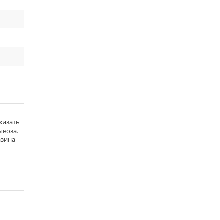
казать
ывоза.
азина