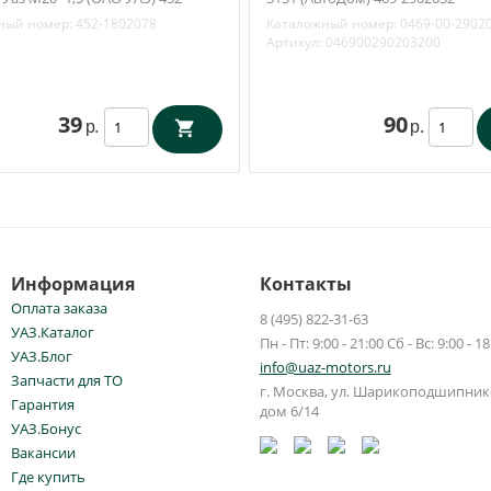
ный номер:
452-1802078
Каталожный номер:
0469-00-2902
Артикул:
046900290203200
39
90
р.
р.
Информация
Контакты
Оплата заказа
8 (495) 822-31-63
УАЗ.Каталог
Пн - Пт: 9:00 - 21:00 Сб - Вс: 9:00 - 18
УАЗ.Блог
info@uaz-motors.ru
Запчасти для ТО
г.
Москва
,
ул. Шарикоподшипнико
Гарантия
дом 6/14
УАЗ.Бонус
Вакансии
Где купить