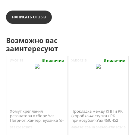
НАПИСАТЬ ОТЗЫВ
Возможно вас
заинтересуют
В наличии
В наличии
УМ00183
УМ004213
Хомут крепления
Прокладка между КПП и РК
резонатора в сборе Уаз
(коробка 4х ступка / РК
Патриот, Хантер, Буханка (d-
прямозубая) Уаз 469, 452
130 мм) (Механическая
(Антаресс) 469-1701203-10
31512-1203079
469-1701203-10
0469-00-1701203-10
фабрика №1 Киров) 31512-
1203079