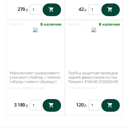
270
42
р.
р.
В наличии
В наличии
УМ00470
УМ00868
Ремкомплект шкворневого
Трубка защитная проводов
узла (мост спайсер, / тимкен
задней двери (силикон) Уаз
гибрид / нового образца )
Патриот 3160-00-3724320-00
(вкладыши, шкворни,
3160-00-3724320-00
3163-00-2304019
550505
шкворневой ключ) (RedBTR)
3163-2304019-01
3 180
120
р.
р.