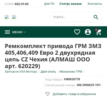
Для ТО
Статус заказа
Контакты
8 (495)
822-31-63
×
Уведомить о появлении на складе
товара:

Ремкомплект привода ГРМ ЗМЗ 405,406,409 Евро 2
0




МЕНЮ

двухрядная цепь CZ Чехия (АЛМАШ ООО арт. 620229)
Укажите e-mail и\или номер телефона для SMS уведомления.
Ремкомплект привода ГРМ ЗМЗ
405,406,409 Евро 2 двухрядная
E-mail для уведомления письмом
цепь CZ Чехия (АЛМАШ ООО
арт. 620229)
Номер телефона для SMS уведомления
Запчасти УАЗ Моторс
Двигатель
Механизм ГРМ
/
/
/
Код товара:
УМ0026778
Каталожный номер:
406.3906625-16Ч

Добавить товар в избранное
ОТПРАВИТЬ