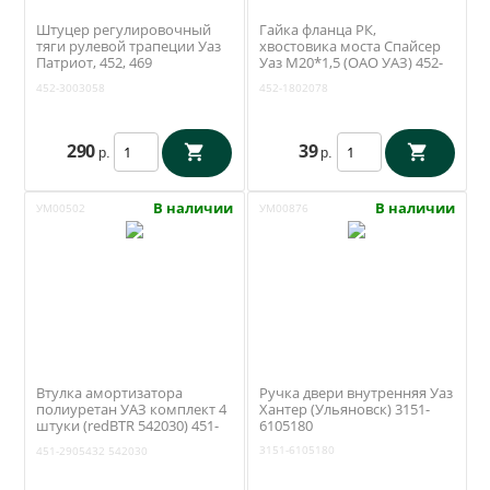
Штуцер регулировочный
Гайка фланца РК,
тяги рулевой трапеции Уаз
хвостовика моста Спайсер
Патриот, 452, 469
Уаз М20*1,5 (ОАО УАЗ) 452-
(Ульяновск) 452-3003058
1802078
452-3003058
452-1802078
290
39
р.
р.
В наличии
В наличии
УМ00502
УМ00876
Втулка амортизатора
Ручка двери внутренняя Уаз
полиуретан УАЗ комплект 4
Хантер (Ульяновск) 3151-
штуки (redBTR 542030) 451-
6105180
2905432
3151-6105180
451-2905432
542030