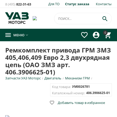
Для ТО
Статус заказа
Контакты
8 (495)
822-31-63
×
Уведомить о появлении на складе
товара:

Ремкомплект привода ГРМ ЗМЗ 405,406,409 Евро 2,3
0




МЕНЮ

двухрядная цепь (ОАО ЗМЗ арт. 406.3906625-01)
Укажите e-mail и\или номер телефона для SMS уведомления.
Ремкомплект привода ГРМ ЗМЗ
405,406,409 Евро 2,3 двухрядная
E-mail для уведомления письмом
цепь (ОАО ЗМЗ арт.
406.3906625-01)
Номер телефона для SMS уведомления
Запчасти УАЗ Моторс
Двигатель
Механизм ГРМ
/
/
/
Код товара:
УМ0026781
Каталожный номер:
406.3906625-01

Добавить товар в избранное
ОТПРАВИТЬ