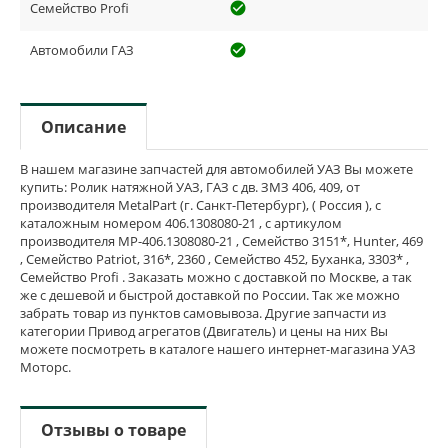
Семейство Profi
check_circle_outline
Автомобили ГАЗ
check_circle_outline
Описание
В нашем магазине запчастей для автомобилей УАЗ Вы можете
купить: Ролик натяжной УАЗ, ГАЗ с дв. ЗМЗ 406, 409, от
производителя MetalPart (г. Санкт-Петербург), ( Россия ), с
каталожным номером 406.1308080-21 , с артикулом
производителя MP-406.1308080-21 , Семейство 3151*, Hunter, 469
, Семейство Patriot, 316*, 2360 , Семейство 452, Буханка, 3303* ,
Семейство Profi . Заказать можно с доставкой по Москве, а так
же с дешевой и быстрой доставкой по России. Так же можно
забрать товар из пунктов самовывоза. Другие запчасти из
категории Привод агрегатов (Двигатель) и цены на них Вы
можете посмотреть в каталоге нашего интернет-магазина УАЗ
Моторс.
Отзывы о товаре