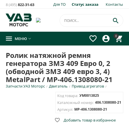
Для ТО
Статус заказа
Контакты
8 (495)
822-31-63

0




МЕНЮ

Ролик натяжной ремня
генератора ЗМЗ 409 Евро 0, 2
(обводной ЗМЗ 409 евро 3, 4)
MetalPart / МР-406.1308080-21
Запчасти УАЗ Моторс
Двигатель
Привод агрегатов
/
/
/
Код товара:
УМ0013825
Каталожный номер:
406.1308080-21
Артикул:
MP-406.1308080-21

Добавить товар в избранное