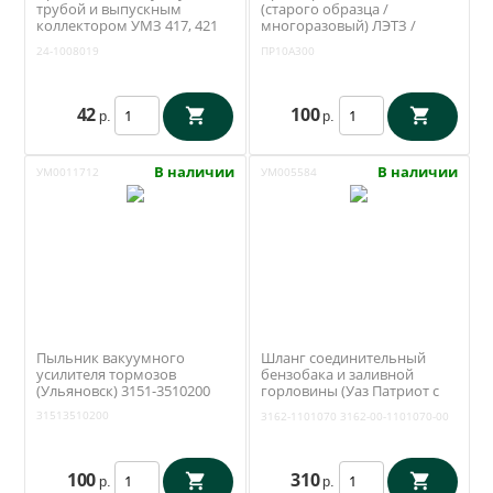
трубой и выпускным
(старого образца /
коллектором УМЗ 417, 421
многоразовый) ЛЭТЗ /
ЗМЗ 402 (Антаресс /
ПР10А300
24-1008019
ПР10А300
Ульяновск) 24-1008019
42
100
р.
р.
В наличии
В наличии
УМ0011712
УМ005584
Пыльник вакуумного
Шланг соединительный
усилителя тормозов
бензобака и заливной
(Ульяновск) 3151-3510200
горловины (Уаз Патриот с
двумя баками) (Ульяновск)
31513510200
3162-1101070
3162-00-1101070-00
3162-1101070
100
310
р.
р.