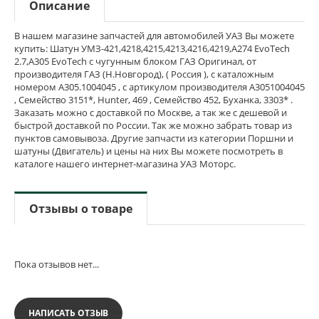
Описание
В нашем магазине запчастей для автомобилей УАЗ Вы можете
купить: Шатун УМЗ-421,4218,4215,4213,4216,4219,A274 EvoTech
2.7,А305 EvoTech с чугунным блоком ГАЗ Оригинал, от
производителя ГАЗ (Н.Новгород), ( Россия ), с каталожным
номером А305.1004045 , с артикулом производителя А3051004045
, Семейство 3151*, Hunter, 469 , Семейство 452, Буханка, 3303* .
Заказать можно с доставкой по Москве, а так же с дешевой и
быстрой доставкой по России. Так же можно забрать товар из
пунктов самовывоза. Другие запчасти из категории Поршни и
шатуны (Двигатель) и цены на них Вы можете посмотреть в
каталоге нашего интернет-магазина УАЗ Моторс.
Отзывы о товаре
Пока отзывов нет...
НАПИСАТЬ ОТЗЫВ