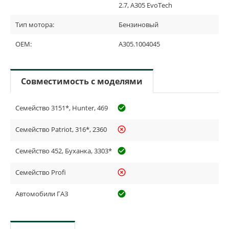
2.7, А305 EvoTech
Тип мотора:
Бензиновый
OEM:
А305.1004045
Совместимость с моделями
Семейство 3151*, Hunter, 469
check_circle_outline
Семейство Patriot, 316*, 2360
highlight_off
Семейство 452, Буханка, 3303*
check_circle_outline
Семейство Profi
highlight_off
Автомобили ГАЗ
check_circle_outline