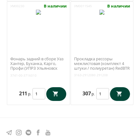
В наличии
В наличии
УМ00230
УМ0011545
Фонарь задний в сборе Уаз
Прокладка рессоры
Хантер, Буханка, Карго,
межлистовая (комплект 4
Профи (УПРЗ Ульяновск
штуки / полиуретан) RedBTR
ФП-132А) 3741-00-3716010
3163-2912080
291208
3741-00-3716010
211
307
р.
р.