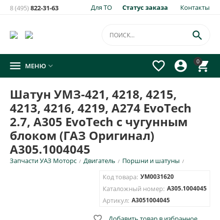
Для ТО
Статус заказа
Контакты
8 (495)
822-31-63

0




МЕНЮ

Шатун УМЗ-421, 4218, 4215,
4213, 4216, 4219, A274 EvoTech
2.7, А305 EvoTech с чугунным
блоком (ГАЗ Оригинал)
А305.1004045
Запчасти УАЗ Моторс
Двигатель
Поршни и шатуны
/
/
/
Код товара:
УМ0031620
Каталожный номер:
А305.1004045
Артикул:
А3051004045

Добавить товар в избранное