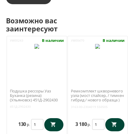
Возможно вас
заинтересуют
В наличии
В наличии
УМ00243
УМ00470
Подушка рессоры Уаз
Ремкомплект шкворневого
Буханка (резина)
узла (мост спайсер, / тимкен
(Ульяновск) 451Д-2902430
гибрид / нового образца )
(вкладыши, шкворни,
451Д-2902430
3163-00-2304019
550505
шкворневой ключ) (RedBTR)
3163-2304019-01
130
3 180
р.
р.